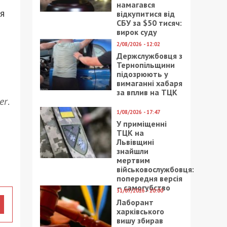
намагався
я
відкупитися від
СБУ за $50 тисяч:
вирок суду
2/08/2026 - 12:02
Держслужбовця з
Тернопільщини
підозрюють у
вимаганні хабаря
за вплив на ТЦК
er
.
1/08/2026 - 17:47
У приміщенні
ТЦК на
Львівщині
знайшли
мертвим
військовослужбовця:
попередня версія
– самогубство
31/07/2026 - 20:00
Лаборант
харківського
вишу збирав