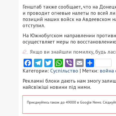
Генштаб также сообщает, что на Доне
и проводит огневые налеты по всей ли
позиций наших войск на Авдеевском на
отступил.
На Южнобугском направлении противни
осуществляет меры по восстановлению
Якщо ви знайшли помилку, будь ласк
Facebook
Telegram
Twitter
WhatsApp
Viber
Email
Поділ
Категории:
Суспільство
| Метки:
война 
Рекламні блоки дають нам змогу залиш
найсвіжіші новини під ними.
Приєднуйтесь також до 49000 в Google News. Слідкуйт