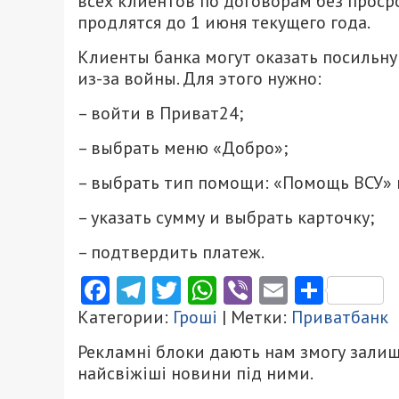
всех клиентов по договорам без просро
продлятся до 1 июня текущего года.
Клиенты банка могут оказать посильн
из-за войны. Для этого нужно:
– войти в Приват24;
– выбрать меню «Добро»;
– выбрать тип помощи: «Помощь ВСУ» 
– указать сумму и выбрать карточку;
– подтвердить платеж.
Facebook
Telegram
Twitter
WhatsApp
Viber
Email
Поділ
Категории:
Гроші
| Метки:
Приватбанк
Рекламні блоки дають нам змогу залиш
найсвіжіші новини під ними.