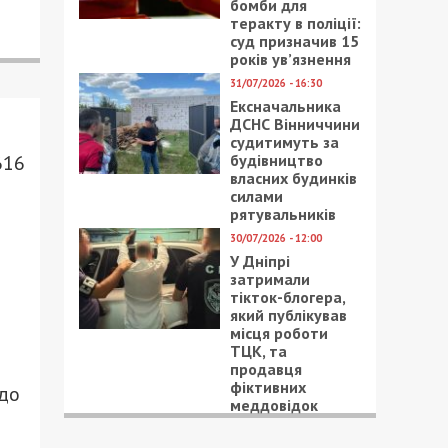
бомби для
теракту в поліції:
суд призначив 15
років ув’язнення
31/07/2026 - 16:30
Ексначальника
ДСНС Вінниччини
судитимуть за
будівництво
616
власних будинків
силами
рятувальників
30/07/2026 - 12:00
У Дніпрі
затримали
тікток-блогера,
який публікував
місця роботи
ТЦК, та
продавця
фіктивних
 до
меддовідок