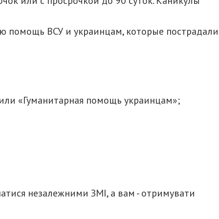
чок или с просрочкой до 90 суток. Каникулы
ую помощь ВСУ и украинцам, которые пострадали
или «Гуманитарная помощь украинцам»;
итися
атися незалежними ЗМІ, а вам - отримувати