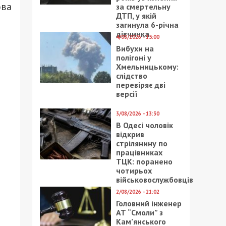
ова
за смертельну
ДТП, у якій
и
загинула 6-річна
дівчинка
4/08/2026 - 15:00
Вибухи на
полігоні у
Хмельницькому:
слідство
перевіряє дві
версії
3/08/2026 - 13:30
В Одесі чоловік
відкрив
стрілянину по
працівниках
ТЦК: поранено
чотирьох
військовослужбовців
2/08/2026 - 21:02
Головний інженер
АТ “Смоли” з
Кам’янського