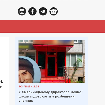
и.
и.
5/08/2026 - 13:24
У Хмельницькому директора мовної
школи підозрюють у розбещенні
учениць