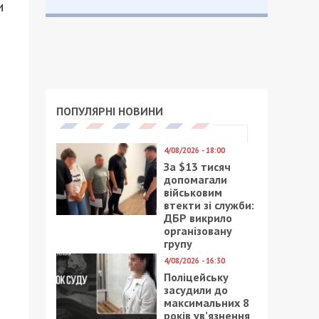
и
ПОПУЛЯРНІ НОВИНИ
4/08/2026 - 18:00
За $13 тисяч
допомагали
військовим
втекти зі служби:
ДБР викрило
організовану
групу
4/08/2026 - 16:30
Поліцейську
засудили до
максимальних 8
років ув’язнення