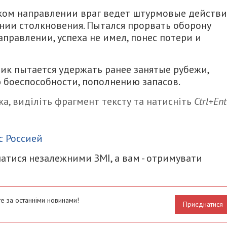
цком направлении враг ведет штурмовые действи
нии столкновения. Пытался прорвать оборону
правлении, успеха не имел, понес потери и
к пытается удержать ранее занятые рубежи,
 боеспособности, пополнению запасов.
а, виділіть фрагмент тексту та натисніть
Ctrl+Ent
итися
с Россией
атися незалежними ЗМІ, а вам - отримувати
е за останніми новинами!
Приєднатися