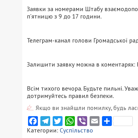
Заявки за номерами Штабу взаємодопо
п’ятницю з 9 до 17 години.
Телеграм-канал голови Громадської ра
Залишити заявку можна в коментарях: ht
Всім тихого вечора. Будьте пильні. Ува
дотримуйтесь правил безпеки.
Якщо ви знайшли помилку, будь ласк
Facebook
Telegram
Twitter
WhatsApp
Viber
Email
Поділ
Категории:
Суспільство