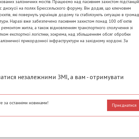
нованих залізничних мостів. Працюємо над пасивним захистом підстанцій
час дискусії на полях Брюссельского форуму. Він додав, що ключовим
єктів, які повернуть українців додому та стабілізують ситуацію в громад
уктури. Наразі вже забезпечено пасивним захистом понад 100 об’єктів
 ремонтом житла, а також відновленням транспортного сполучення зі
тком експортної логістики, зокрема, над збільшенням обсяг обробки
залізничної прикордонної інфраструктури на західному кордоні. За
итися
атися незалежними ЗМІ, а вам - отримувати
е за останніми новинами!
Приєднатися