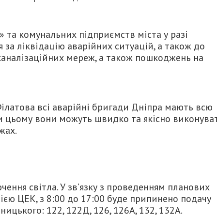
 та комунальних підприємств міста у разі
 за ліквідацію аварійних ситуацій, а також до
 каналізаційних мереж, а також пошкоджень на
ілатова всі аварійні бригади Дніпра мають всю
ки цьому вони можуть швидко та якісно виконува
жах.
ючення світла. У зв’язку з проведенням планових
єю ЦЕК, з 8:00 до 17:00 буде припинено подачу
ицького: 122, 122Д, 126, 126А, 132, 132А.