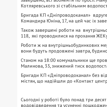
завершено, всі абоненти по просп. Мануй
Котляревського зі стабільним водопос
Бригада КП «Дніпроводоканал» вдруге 
Командира Юніна, 17, на цей час їх за
Також завершені роботи на внутрішнь
118, які проводилися на прохання ЖЕК
Роботи ж на внутрішньобудинкових мер
вони будуть продовжені завтра, будин
Станом на 18:00 комунальники ще прово
Малинова, 33, знижений тиск водопоста
Бригади КП «Дніпроводоканал» без ві
містян, що надійшли до «Контакт центр
Сьогодні у роботі було понад три деся
водовідведення та усуненні пошкоджен