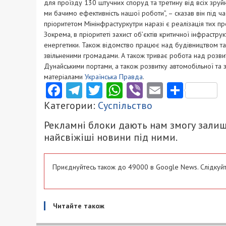
для проїзду 130 штучних споруд та третину від всіх зруй
ми бачимо ефективність нашої роботи”, – сказав він під 
пріоритетом Мінінфрастуркутри наразі є реалізація тих про
Зокрема, в пріоритеті захист об’єктів критичної інфрастр
енергетики. Також відомство працює над будівництвом та
звільненими громадами. А також триває робота над розви
Дунайськими портами, а також розвитку автомобільної та 
матеріалами
Українська Правда
.
Facebook
Telegram
Twitter
WhatsApp
Viber
Email
Поділ
Категории:
Суспільство
Рекламні блоки дають нам змогу залиш
найсвіжіші новини під ними.
Приєднуйтесь також до 49000 в Google News. Слідкуйт
Читайте також