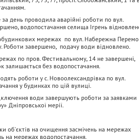
лівський, 73, 75, 77, просп. Слобожанський, 1 та в
тачанням.
за день проводила аварійні роботи по вул.
вершено, водопостачання селища Ігрень відновлен
обудинкових мережах по вул. Набережна Перемо
у. Роботи завершено, подачу води відновлено.
ежах по пров. Фестивальному, 14 не завершені,
ок залишається без водопостачання.
дять роботи у с. Новоолександрівка по вул.
чання у будинках по цій вулиці.
дключення води завершують роботи за заявками
у» Дніпровської мерії.
тки об’єктів на очищення засмічень на мережах
ь на мережах водопостачання.