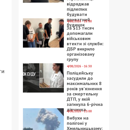
відряджав
підлеглих
будувати
приватний
4/08/2026 - 18:00
будинок
За $13 тисяч
допомагали
військовим
втекти зі служби:
ДБР викрило
організовану
групу
4/08/2026 - 16:30
ти
Поліцейську
засудили до
максимальних 8
років ув’язнення
за смертельну
ДТП, у якій
загинула 6-річна
дівчинка
4/08/2026 - 15:00
Вибухи на
полігоні у
Хмельницькому: