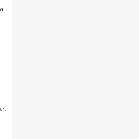
по
er
.