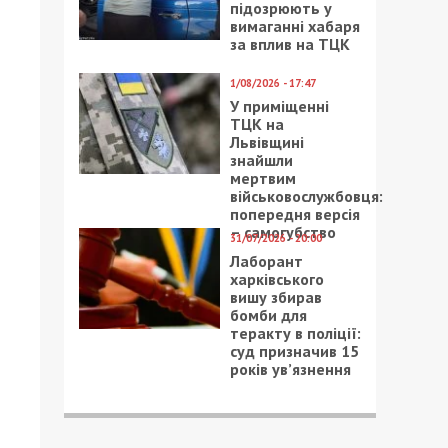
підозрюють у
вимаганні хабаря
за вплив на ТЦК
1/08/2026 - 17:47
У приміщенні
ТЦК на
Львівщині
знайшли
мертвим
військовослужбовця:
попередня версія
– самогубство
31/07/2026 - 20:00
Лаборант
харківського
вишу збирав
бомби для
теракту в поліції:
суд призначив 15
років ув’язнення