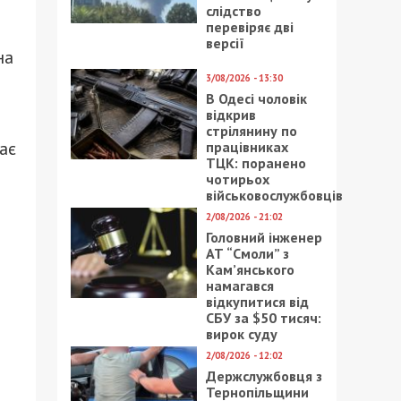
слідство
перевіряє дві
версії
на
3/08/2026 - 13:30
В Одесі чоловік
відкрив
стрілянину по
ає
працівниках
ТЦК: поранено
чотирьох
військовослужбовців
2/08/2026 - 21:02
Головний інженер
АТ “Смоли” з
Кам’янського
намагався
відкупитися від
СБУ за $50 тисяч:
вирок суду
2/08/2026 - 12:02
Держслужбовця з
Тернопільщини