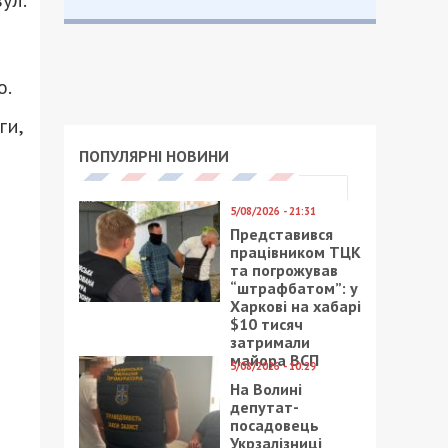
ул.
о.
ги,
ПОПУЛЯРНІ НОВИНИ
5/08/2026 - 21:31
Представився
працівником ТЦК
та погрожував
“штрафбатом”: у
Харкові на хабарі
$10 тисяч
затримали
майора ВСП
5/08/2026 - 10:29
На Волині
депутат-
посадовець
Укрзалізниці