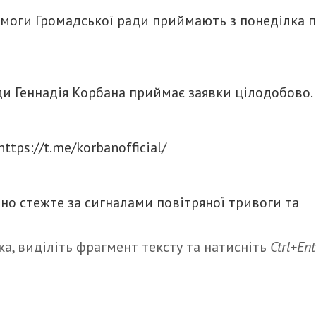
моги Громадської ради приймають з понеділка 
ди Геннадія Корбана приймає заявки цілодобово.
tps://t.me/korbanofficial/
жно стежте за сигналами повітряної тривоги та
а, виділіть фрагмент тексту та натисніть
Ctrl+Ent
итися