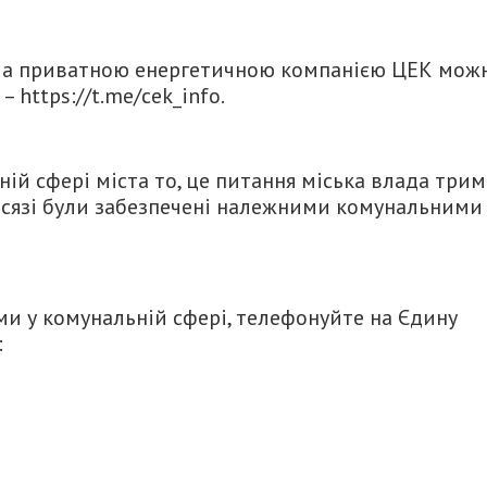
ла приватною енергетичною компанією ЦЕК мож
 https://t.me/cek_info.
й сфері міста то, це питання міська влада трим
обсязі були забезпечені належними комунальними
ми у комунальній сфері, телефонуйте на Єдину
: