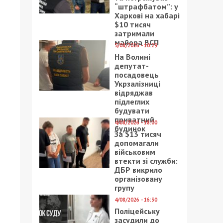
“штрафбатом”: у
Харкові на хабарі
$10 тисяч
затримали
майора ВСП
5/08/2026 - 10:29
На Волині
депутат-
посадовець
Укрзалізниці
відряджав
підлеглих
будувати
приватний
4/08/2026 - 18:00
будинок
За $13 тисяч
допомагали
військовим
втекти зі служби:
ДБР викрило
організовану
групу
4/08/2026 - 16:30
Поліцейську
засудили до