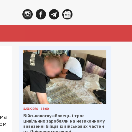
0
8/08/2026 - 13:00
Військовослужбовець і троє
ома
цивільних заробляли на незаконному
ном
вивезенні бійців із військових частин
на Дніпропетровщині