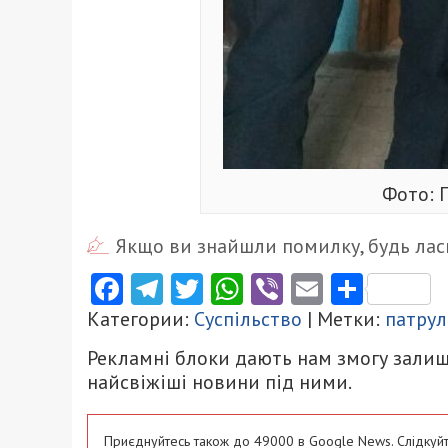
Фото: 
Якщо ви знайшли помилку, будь ласк
Facebook
Telegram
Twitter
WhatsApp
Viber
Email
Поділ
Категории:
Суспільство
| Метки:
патрул
Рекламні блоки дають нам змогу залиш
найсвіжіші новини під ними.
Приєднуйтесь також до 49000 в Google News. Слідкуйт