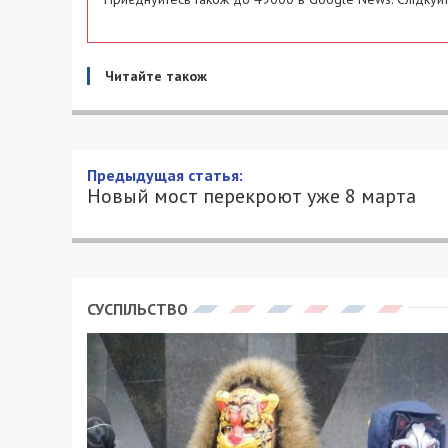
Читайте також
Новый мост перекроют уже
3/03/2017 - 16:21
АЛЕКСАНДРА КОВАЛЬ - СПЕЦИАЛЬНО ДЛ
Итак, городские власти снова поменял
Если раньше речь шла о полном прекр
заместитель городского головы Михаил
22:00 8 марта до 6:00 9 марта
.
Однако утром 9 марта движение будет
спецтранспорта по двум полосам. Част