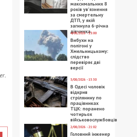
максимальних 8
років ув’язнення
за смертельну
ДТП, у якій
загинула 6-річна
дівчинка
4/08/2026 - 15:00
Вибухи на
полігоні у
Хмельницькому:
слідство
перевіряє дві
версії
er
.
3/08/2026 - 13:30
В Одесі чоловік
відкрив
стрілянину по
працівниках
ТЦК: поранено
чотирьох
військовослужбовців
2/08/2026 - 21:02
Головний інженер