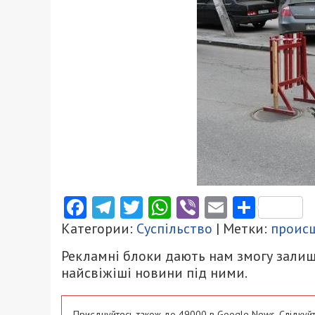
Facebook
Telegram
Twitter
WhatsApp
Viber
Email
Поділ
Категории:
Суспільство
| Метки:
проис
Рекламні блоки дають нам змогу залиш
найсвіжіші новини під ними.
Приєднуйтесь також до 49000 в Google News. Слідкуйт