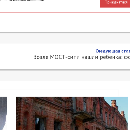
Приєднатися
 8 марта
7
Я 49000.COM.UA
и график перекрытия Нового моста.
ащении движения на сутки
9 марта
, то сегодня
 Лысенко заявил, что это произойдет в ночь
с
 открыто только для общественного и
ные автомобили пойдут в обход.