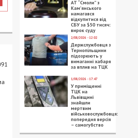
АТ “Смоли” з
Кам’янського
намагався
відкупитися від
СБУ за $50 тисяч:
вирок суду
2/08/2026 - 12:02
Держслужбовця з
Тернопільщини
підозрюють у
вимаганні хабаря
091
за вплив на ТЦК
1/08/2026 - 17:47
ма
У приміщенні
ТЦК на
Львівщині
знайшли
мертвим
військовослужбовця:
попередня версія
– самогубство