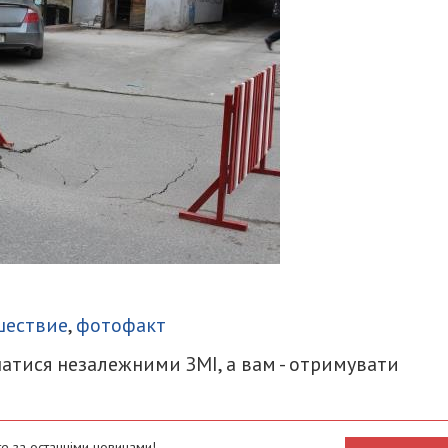
итися
шествие
,
фотофакт
атися незалежними ЗМІ, а вам - отримувати
е за останніми новинами!