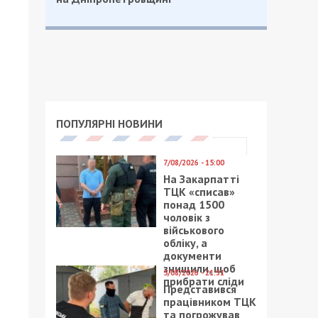
ПОПУЛЯРНІ НОВИНИ
7/08/2026 - 15:00
На Закарпатті
ТЦК «списав»
понад 1500
чоловік з
військового
обліку, а
документи
знищили, щоб
5/08/2026 - 21:31
прибрати сліди
Представився
працівником ТЦК
та погрожував