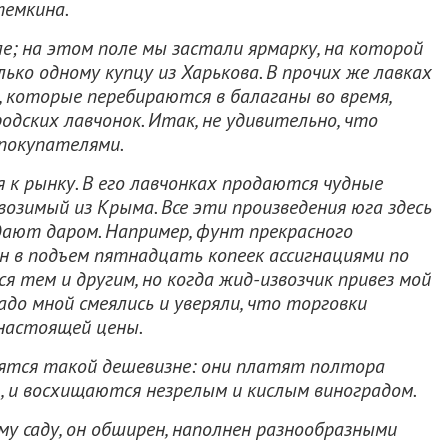
темкина.
ле; на этом поле мы застали ярмарку, на которой
ько одному купцу из Харькова. В прочих же лавках
 которые перебираются в балаганы во время,
родских лавчонок. Итак, не удивительно, что
покупателями.
 к рынку. В его лавчонках продаются чудные
ивозимый из Крыма. Все эти произведения юга здесь
 дают даром. Например, фунт прекрасного
ун в подъем пятнадцать копеек ассигнациями по
ся тем и другим, но когда жид-извозчик привез мой
надо мной смеялись и уверяли, что торговки
 настоящей цены.
вятся такой дешевизне: они платят полтора
ц, и восхищаются незрелым и кислым виноградом.
му саду, он обширен, наполнен разнообразными