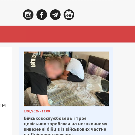
рым
8/08/2026 - 13:00
Військовослужбовець і троє
цивільних заробляли на незаконному
вивезенні бійців із військових частин
на Дніпропетровщині