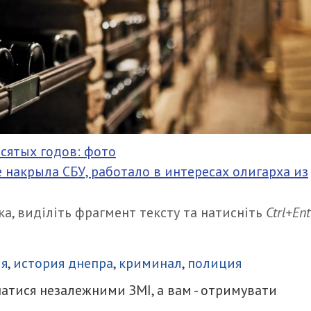
сятых годов: фото
накрыла СБУ, работало в интересах олигарха из
а, виділіть фрагмент тексту та натисніть
Ctrl+Ent
итися
ия
,
история днепра
,
криминал
,
полиция
атися незалежними ЗМІ, а вам - отримувати