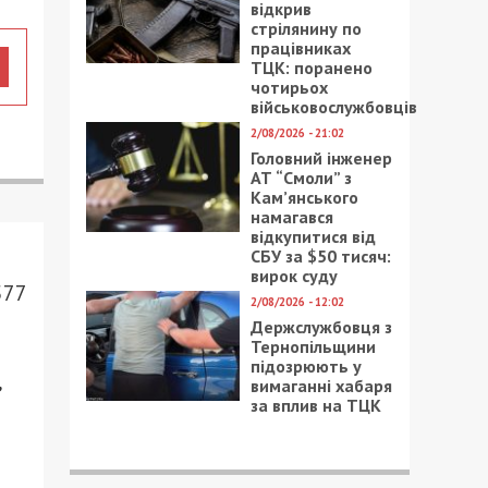
відкрив
стрілянину по
працівниках
ТЦК: поранено
чотирьох
військовослужбовців
2/08/2026 - 21:02
Головний інженер
АТ “Смоли” з
Кам’янського
намагався
відкупитися від
СБУ за $50 тисяч:
вирок суду
577
2/08/2026 - 12:02
Держслужбовця з
Тернопільщини
підозрюють у
,
вимаганні хабаря
за вплив на ТЦК