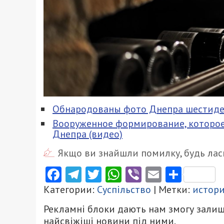
Обнародованы фото Днепра шестиде
Вооруженное формирование, которое 
Днепра (видео)
Якщо ви знайшли помилку, будь ласк
Facebook
Telegram
Twitter
WhatsApp
Viber
Email
Поділ
Категории:
Суспільство
| Метки:
истор
Рекламні блоки дають нам змогу залиш
найсвіжіші новини під ними.