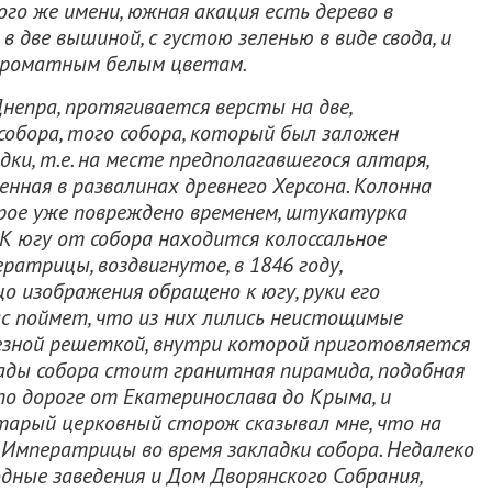
го же имени, южная акация есть дерево в
 две вышиной, с густою зеленью в виде свода, и
 ароматным белым цветам.
Днепра, протягивается версты на две,
собора, того собора, который был заложен
ки, т.е. на месте предполагавшегося алтаря,
нная в развалинах древнего Херсона. Колонна
рое уже повреждено временем, штукатурка
 К югу от собора находится колоссальное
атрицы, воздвигнутое, в 1846 году,
о изображения обращено к югу, руки его
с поймет, что из них лились неистощимые
езной решеткой, внутри которой приготовляется
рады собора стоит гранитная пирамида, подобная
о дороге от Екатеринослава до Крыма, и
арый церковный сторож сказывал мне, что на
Императрицы во время закладки собора. Недалеко
дные заведения и Дом Дворянского Собрания,