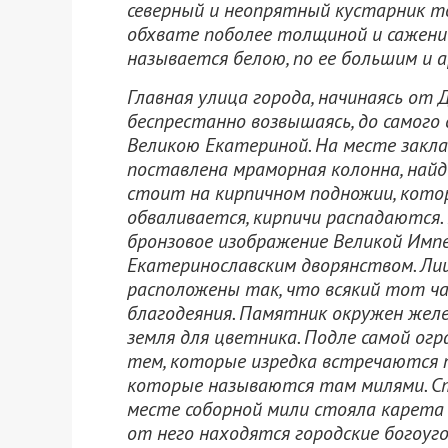
северный и неопрятный кустарник то
обхвате поболее толщиной и сажени в
называется белою, по ее большим и
Главная улица города, начинаясь от 
беспрестанно возвышаясь, до самого 
Великою Екатериной. На месте заклад
поставлена мраморная колонна, найде
стоит на кирпичном подножии, кото
обваливается, кирпичи распадаются.
бронзовое изображение Великой Импер
Екатеринославским дворянством. Лиц
расположены так, что всякий тот ча
благодеяния. Памятник окружен жел
земля для цветника. Подле самой ог
тем, которые изредка встречаются п
которые называются там милями. Ст
месте соборной мили стояла карета 
от него находятся городские богоуго