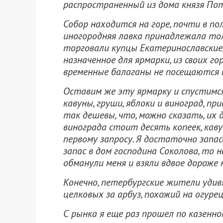
распространенный из дома князя По
Собор находится на горе, почти в по
иногородняя лавка принадлежала тол
торговали купцы Екатеринославские,
назначенное для ярмарки, из своих го
временные балаганы не посещаются 
Оставим же эту ярмарку и спустимся
кавуны, груши, яблоки и виноград, пр
так дешевы, что, можно сказать, их
винограда стоит десять копеек, кав
первому запросу. Я достаточно запас
запас в дом господина Соколова, то 
обманули меня и взяли вдвое дороже
Конечно, петербургские жители уди
целковых за арбуз, похожий на огуре
С рынка я еще раз прошел по казенно