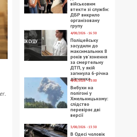
військовим
втекти зі служби:
ДБР викрило
організовану
групу
4/08/2026 - 16:30
Поліцейську
засудили до
максимальних 8
років ув’язнення
за смертельну
ДТП, у якій
загинула 6-річна
дівчинка
4/08/2026 - 15:00
Вибухи на
er
.
полігоні у
Хмельницькому:
слідство
перевіряє дві
версії
3/08/2026 - 13:30
В Одесі чоловік