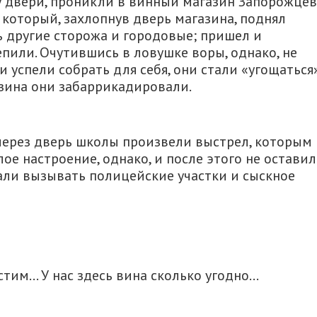
у двери, проникли в винный магазин Запорожцев
 который, захлопнув дверь магазина, поднял
ь другие сторожа и городовые; пришел и
пили. Очутившись в ловушке воры, однако, не
 успели собрать для себя, они стали «угощаться»
азина они забаррикадировали.
а через дверь школы произвели выстрел, которым
лое настроение, однако, и после этого не остави
тали вызывать полицейские участки и сыскное
тим… У нас здесь вина сколько угодно…