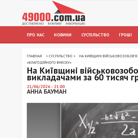
ПРО НАС
НОВИНИ
СУСПІЛЬСТВО
ГРОШІ
ГЛАВНАЯ
>
СУСПІЛЬСТВО
>
НА КИЇВЩИНІ ВІЙСЬКОВОЗОБОВ’
«БЛАГОДІЙНОГО ВНЕСКУ»
На Київщині військовозоб
викладачами за 60 тисяч г
21/06/2026 - 21:00
АННА БАУМАН