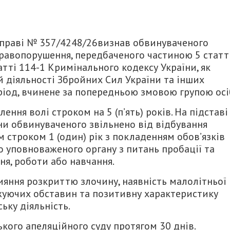
справі № 357/4248/26визнав обвинуваченого
равопорушення, передбаченого частиною 5 статт
татті 114-1 Кримінального кодексу України, як
 діяльності Збройних Сил України та інших
іод, вчинене за попередньою змовою групою осі
ння волі строком на 5 (п’ять) років. На підставі
ни обвинуваченого звільнено від відбування
 строком 1 (один) рік з покладенням обов’язків
о уповноваженого органу з питань пробації та
я, роботи або навчання.
ияння розкриттю злочину, наявність малолітньої
яжуючих обставин та позитивну характеристику
ьку діяльність.
кого апеляційного суду протягом 30 днів.