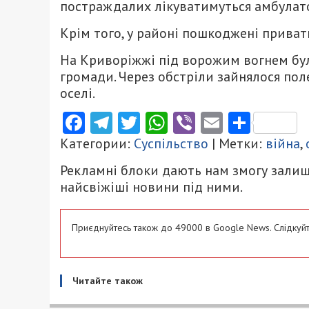
постраждалих лікуватимуться амбулат
Крім того, у районі пошкоджені приват
На Криворіжжі під ворожим вогнем бул
громади. Через обстріли зайнялося пол
оселі.
Facebook
Telegram
Twitter
WhatsApp
Viber
Email
Поділ
Категории:
Суспільство
| Метки:
війна
,
Рекламні блоки дають нам змогу залиш
найсвіжіші новини під ними.
Приєднуйтесь також до 49000 в Google News. Слідкуйт
Читайте також