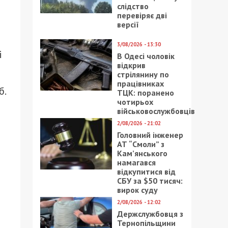
слідство
перевіряє дві
версії
3/08/2026 - 13:30
і
В Одесі чоловік
відкрив
стрілянину по
працівниках
б.
ТЦК: поранено
чотирьох
військовослужбовців
2/08/2026 - 21:02
Головний інженер
АТ “Смоли” з
Кам’янського
намагався
відкупитися від
СБУ за $50 тисяч:
вирок суду
2/08/2026 - 12:02
Держслужбовця з
Тернопільщини