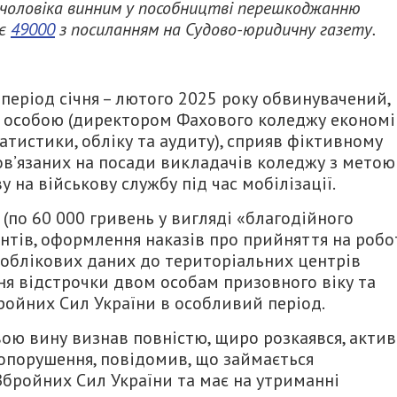
в чоловіка винним у пособництві перешкоджанню
яє
49000
з посиланням на Судово-юридичну газету.
 період січня – лютого 2025 року обвинувачений,
 особою (директором Фахового коледжу економі
атистики, обліку та аудиту), сприяв фіктивному
в’язаних на посади викладачів коледжу з метою
на військову службу під час мобілізації.
по 60 000 гривень у вигляді «благодійного
нтів, оформлення наказів про прийняття на робо
 облікових даних до територіальних центрів
ня відстрочки двом особам призовного віку та
ройних Сил України в особливий період.
вою вину визнав повністю, щиро розкаявся, акти
опорушення, повідомив, що займається
Збройних Сил України та має на утриманні