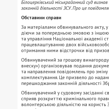
Білоцерківський міськрайонний суд визна
законній діяльності ЗСУ. Про це повідомл
Обставини справи
За матеріалами обвинувального акту, у
діючи за попередньою змовою з іншою
та управління Національної академії ст
працевлаштуванню двох військовозобо
отримання ними відстрочки від призову 
Обвинувачений за грошову винагороду (
внеску») організовував подання докуме
та направлення повідомлень про зміну
комплектування. Це призвело до надан
перешкоджання законній діяльності Зб
Обвинувачений у судовому засіданні с
сприяв розкриттю кримінального прав
волонтерською діяльністю на користь 