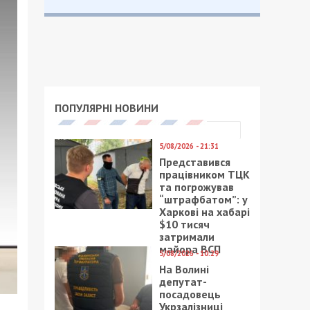
ПОПУЛЯРНІ НОВИНИ
5/08/2026 - 21:31
Представився
працівником ТЦК
та погрожував
“штрафбатом”: у
Харкові на хабарі
$10 тисяч
затримали
майора ВСП
5/08/2026 - 10:29
На Волині
депутат-
посадовець
Укрзалізниці