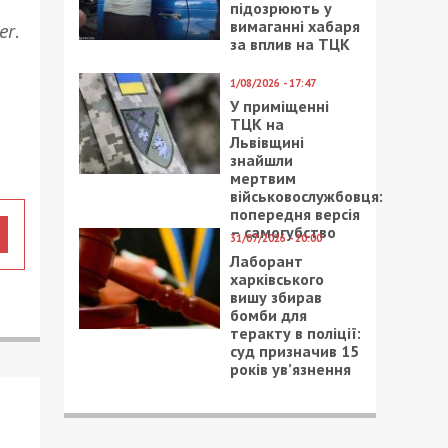
підозрюють у
вимаганні хабаря
er
.
за вплив на ТЦК
1/08/2026 - 17:47
У приміщенні
ТЦК на
Львівщині
знайшли
мертвим
військовослужбовця:
попередня версія
– самогубство
31/07/2026 - 20:00
Лаборант
харківського
вишу збирав
бомби для
теракту в поліції:
суд призначив 15
років ув’язнення