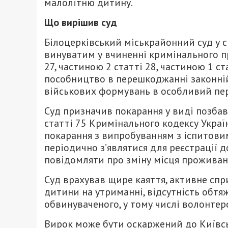
малолітню дитину.
Що вирішив суд
Білоцерківський міськрайонний суд у 
винуватим у вчиненні кримінального п
27, частиною 2 статті 28, частиною 1 с
пособництво в перешкоджанні законній
військових формувань в особливий пер
Суд призначив покарання у виді позбавле
статті 75 Кримінального кодексу Украї
покарання з випробуванням з іспитовим
періодично з’являтися для реєстрації д
повідомляти про зміну місця проживанн
Суд врахував щире каяття, активне спр
дитини на утриманні, відсутність обт
обвинуваченого, у тому числі волонтерс
Вирок може бути оскаржений до Київсь