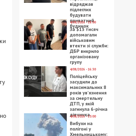
відряджав
підлеглих
будувати
приватний
4/08/2026 - 18:00
будинок
За $13 тисяч
допомагали
ки
військовим
втекти зі служби:
ДБР викрило
організовану
групу
4/08/2026 - 16:30
Поліцейську
ту
засудили до
максимальних 8
років ув’язнення
за смертельну
ДТП, у якій
загинула 6-річна
дівчинка
вно
4/08/2026 - 15:00
Вибухи на
полігоні у
Хмельницькому: