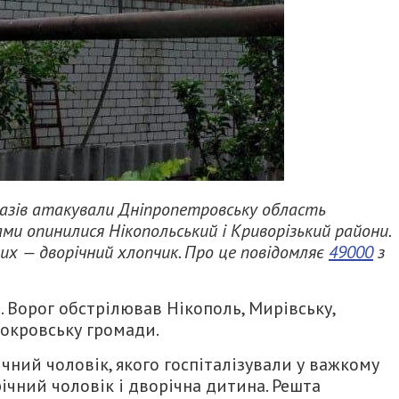
 разів атакували Дніпропетровську область
ми опинилися Нікопольський і Криворізький райони.
их — дворічний хлопчик. Про це повідомляє
49000
з
Ворог обстрілював Нікополь, Мирівську,
Покровську громади.
чний чоловік, якого госпіталізували у важкому
-річний чоловік і дворічна дитина. Решта