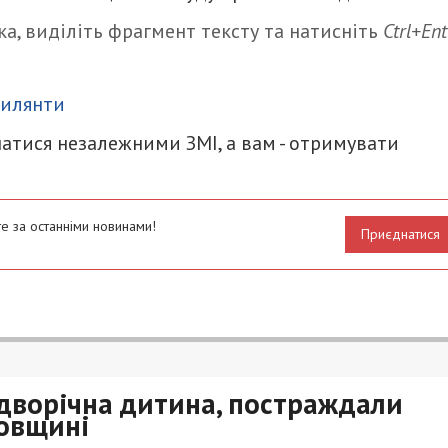
а, виділіть фрагмент тексту та натисніть
Ctrl+Ent
итися
хилянти
атися незалежними ЗМІ, а вам - отримувати
е за останніми новинами!
Приєднатися
 дворічна дитина, постраждали
ровщині