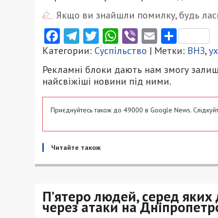
Якщо ви знайшли помилку, будь ласк
Facebook
Telegram
Twitter
WhatsApp
Viber
Email
Поділ
Категории:
Суспільство
| Метки:
ВНЗ
,
у
Рекламні блоки дають нам змогу залиш
найсвіжіші новини під ними.
Приєднуйтесь також до 49000 в Google News. Слідкуйт
Читайте також
П’ятеро людей, серед яких
через атаки на Дніпропет