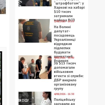
“штрафбатом”: у
Харкові на хабарі
$10 тисяч
затримали
майора ВСП
5/08/2026 - 10:29
На Волині
депутат-
посадовець
Укрзалізниці
відряджав
підлеглих
будувати
приватний
4/08/2026 - 18:00
будинок
За $13 тисяч
допомагали
військовим
втекти зі служби:
ДБР викрило
організовану
групу
4/08/2026 - 16:30
Поліцейську
засудили до