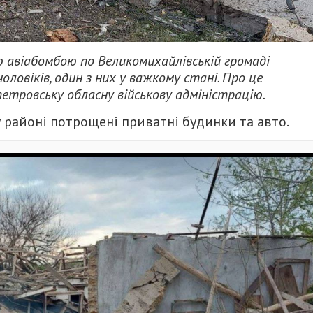
ю авіабомбою по Великомихайлівській громаді
оловіків, один з них у важкому стані. Про це
етровську обласну військову адміністрацію.
 районі потрощені приватні будинки та авто.