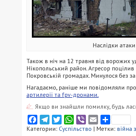
Наслідки атаки
Також в ніч на 12 травня від ворожих 
Нікопольський район. Агресор поцілив 
Покровській громадах. Минулося без за
Нагадаємо, раніше ми повідомляли про
артилерії та fpv-дронами.
Якщо ви знайшли помилку, будь ласк
Facebook
Telegram
Twitter
WhatsApp
Viber
Email
Поділ
Категории:
Суспільство
| Метки:
війна 