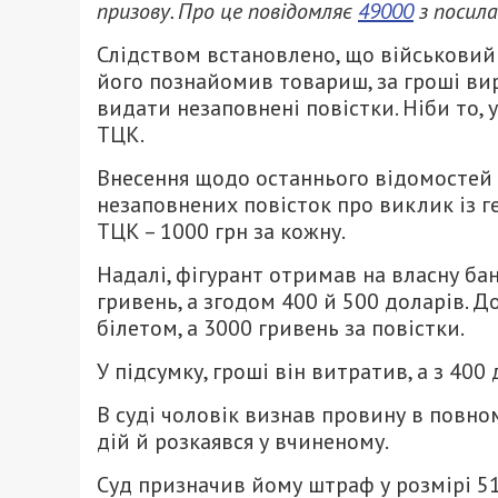
призову. Про це повідомляє
49000
з посил
Слідством встановлено, що військовий 
його познайомив товариш, за гроші ви
видати незаповнені повістки. Ніби то, 
ТЦК.
Внесення щодо останнього відомостей 
незаповнених повісток про виклик із 
ТЦК – 1000 грн за кожну.
Надалі, фігурант отримав на власну бан
гривень, а згодом 400 й 500 доларів. 
білетом, а 3000 гривень за повістки.
У підсумку, гроші він витратив, а з 40
В суді чоловік визнав провину в повном
дій й розкаявся у вчиненому.
Суд призначив йому штраф у розмірі 51