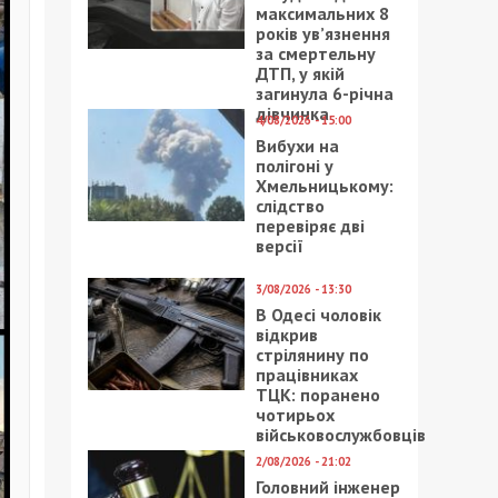
максимальних 8
років ув’язнення
за смертельну
ДТП, у якій
загинула 6-річна
дівчинка
4/08/2026 - 15:00
Вибухи на
полігоні у
Хмельницькому:
слідство
перевіряє дві
версії
3/08/2026 - 13:30
В Одесі чоловік
відкрив
стрілянину по
працівниках
ТЦК: поранено
чотирьох
військовослужбовців
2/08/2026 - 21:02
Головний інженер