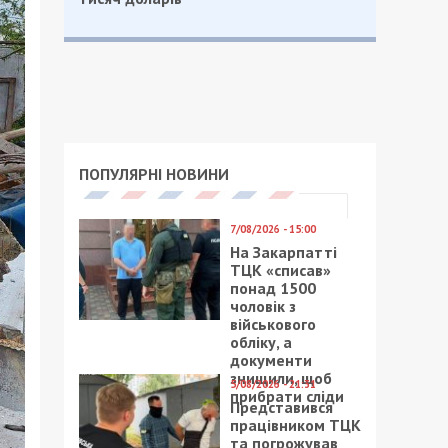
ПОПУЛЯРНІ НОВИНИ
7/08/2026 - 15:00
На Закарпатті
ТЦК «списав»
понад 1500
чоловік з
військового
обліку, а
документи
знищили, щоб
5/08/2026 - 21:31
прибрати сліди
Представився
працівником ТЦК
та погрожував