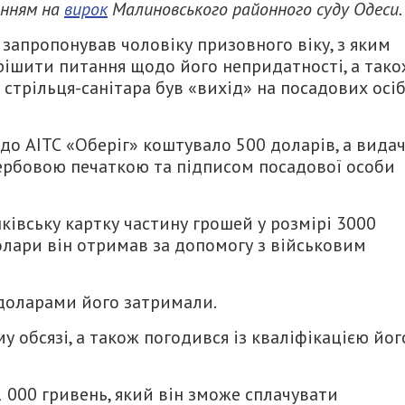
анням на
вирок
Малиновського районного суду Одеси.
запропонував чоловіку призовного віку, з яким
рішити питання щодо його непридатності, а так
у стрільця-санітара був «вихід» на посадових осі
до АІТС «Оберіг» коштувало 500 доларів, а вида
гербовою печаткою та підписом посадової особи
ківську картку частину грошей у розмірі 3000
Долари він отримав за допомогу з військовим
0 доларами його затримали.
у обсязі, а також погодився із кваліфікацією йог
 000 гривень, який він зможе сплачувати