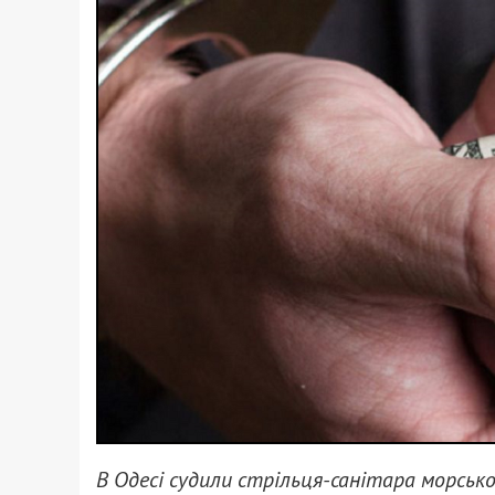
В Одесі судили стрільця-санітара морсько