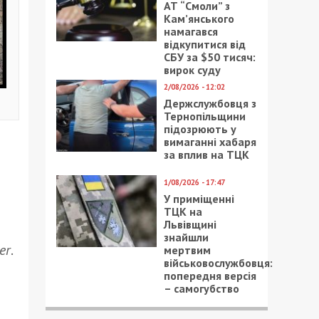
АТ “Смоли” з
Кам’янського
намагався
відкупитися від
СБУ за $50 тисяч:
вирок суду
2/08/2026 - 12:02
Держслужбовця з
Тернопільщини
підозрюють у
вимаганні хабаря
за вплив на ТЦК
1/08/2026 - 17:47
У приміщенні
ТЦК на
Львівщині
знайшли
er
.
мертвим
військовослужбовця:
попередня версія
– самогубство