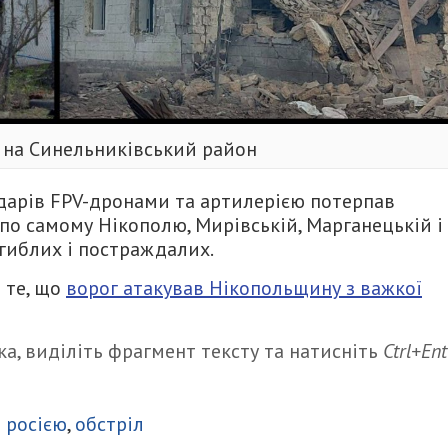
 на Синельниківський район
ударів FPV-дронами та артилерією потерпав
по самому Нікополю, Мирівській, Марганецькій і
гиблих і постраждалих.
 те, що
ворог атакував Нікопольщину з важкої
а, виділіть фрагмент тексту та натисніть
Ctrl+Ent
итися
з росією
,
обстріл