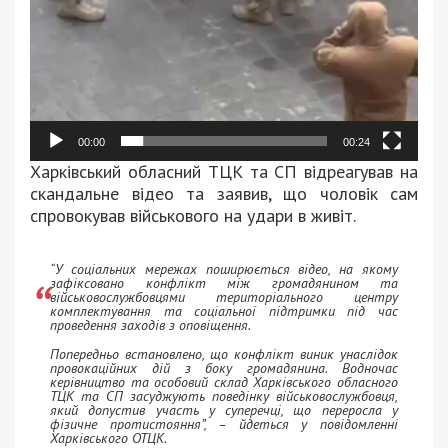
00:00
00:24
Харківський обласний ТЦК та СП відреагував на
скандальне відео та заявив, що чоловік сам
спровокував військового на удари в живіт.
“У соціальних мережах поширюється відео, на якому
зафіксовано конфлікт між громадянином та
військовослужбовцями територіального центру
комплектування та соціальної підтримки під час
проведення заходів з оповіщення.
Попередньо встановлено, що конфлікт виник унаслідок
провокаційних дій з боку громадянина. Водночас
керівництво та особовий склад Харківського обласного
ТЦК та СП засуджують поведінку військовослужбовця,
який допустив участь у суперечці, що переросла у
фізичне протистояння”, – йдеться у повідомленні
Харківського ОТЦК.