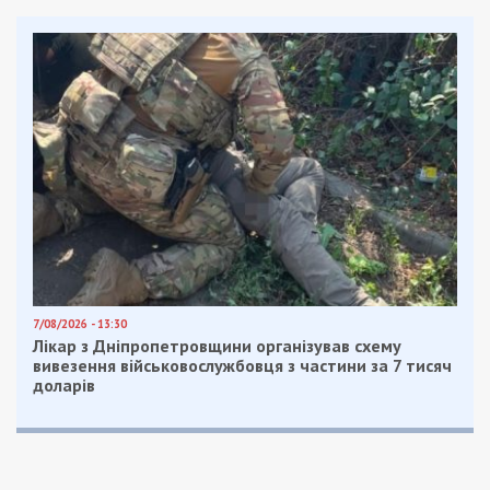
У підсумку, гроші він витратив, а з 400 доларами
його затримали.
В суді чоловік визнав провину в повному обсязі, а
також погодився із кваліфікацією його дій й
розкаявся у вчиненому.
Суд призначив йому штраф у розмірі 51 000
гривень, який він зможе сплачувати частинами
протягом 10 місяців. А також стягнув витрати на
проведення судово-технічної експертизи в
розмірі 3786,40 гривень.
Нагадаємо, ухилянтів масово
розводять на гроші
під виглядом допомоги від мобілізації.
Facebook
Telegram
Twitter
WhatsApp
Viber
Email
Поділити
Категории:
Гроші
| Метки:
гроші
,
ухилнят
,
хабар