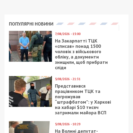
Рекламні блоки дають нам змогу
залишатися незалежними ЗМІ, а вам -
отримувати найсвіжіші новини під ними.
Приєднуйтесь також до 49000 в Google News. Слідкуйте
за останніми новинами!
Приєднатися
Читайте також
Предыдущая статья:
Смерть українців у готелі Кракова: що
відомо
Следующая статья: