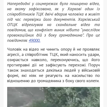
Напередодні у соцмережах було поширено відео,
на якому зафіксовано, як у Харкові один із
співробітників ТЦК двічі вдарив чоловіка в живіт
під час перевірки його документів. Харківський
ОТЦК відреагував на скандальне відео та
повідомив, що конфлікт виник нібито “унаслідок
провокаційних дій з боку громадянина”. Про це
повідомляє
49000.
Чоловік на відео не чинить опору й не проявляє
агресії, а співробітник ТЦК, який наносить удари,
озирається навколо, переконуючись, що його
протиправні дії не зафіксують перехожі. Поруч
також знаходяться декілька людей у військовій
формі, які ніяк не реагують на насильство по
відношенню до громадянина з боку свого колеги.
Відеопрогравач