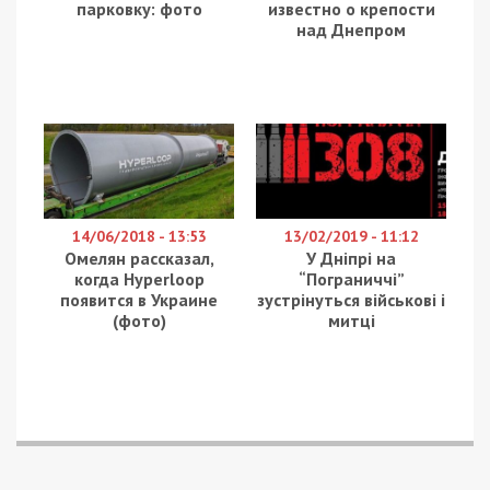
посиланням на
вирок
Малиновського районного
суду Одеси.
Слідством встановлено, що військовий
запропонував чоловіку призовного віку, з яким
його познайомив товариш, за гроші вирішити
питання щодо його непридатності, а також
видати незаповнені повістки. Ніби то, у стрільця-
санітара був «вихід» на посадових осіб ТЦК.
Внесення щодо останнього відомостей до АІТС
«Оберіг» коштувало 500 доларів, а видача
незаповнених повісток про виклик із гербовою
печаткою та підписом посадової особи ТЦК –
1000 грн за кожну.
Надалі, фігурант отримав на власну банківську
картку частину грошей у розмірі 3000 гривень, а
згодом 400 й 500 доларів. Долари він отримав
за допомогу з військовим білетом, а 3000
гривень за повістки.