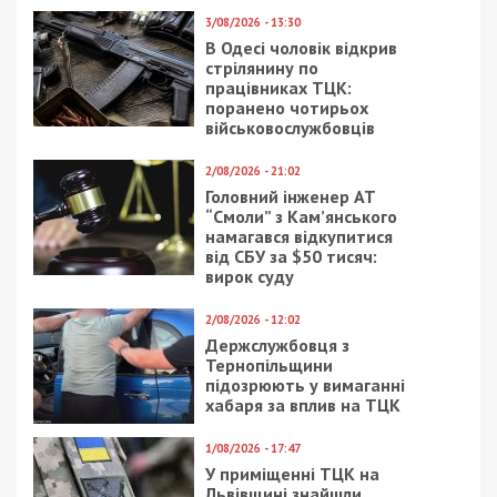
14/06/2018 - 13:53
13/02/2019 - 11:12
Омелян рассказал,
У Дніпрі на
когда Hyperloop
“Пограниччі”
появится в Украине
зустрінуться військові і
(фото)
митці