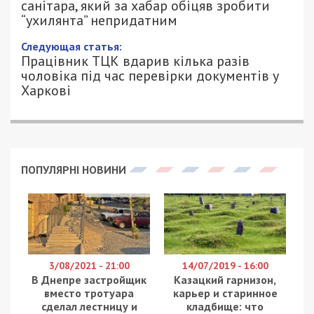
“ухилянта” непридатним
11/05/2025 - 21:30
АННА БАУМАН - СПЕЦИАЛЬНО ДЛЯ
906
49000.COM.UA
В Одесі судили стрільця-санітара морської
піхоти за допомогу військовозобов’язаному
уникнути призову. Про це повідомляє
49000
з