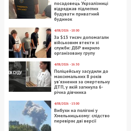
Ворог вдарив КАБом по
Синельниківському району: є поранені
ПОПУЛЯРНІ НОВИНИ
3/08/2021 - 21:00
14/07/2019 - 16:00
В Днепре застройщик
Казацкий гарнизон,
вместо тротуара
карьер и старинное
сделал лестницу и
кладбище: что
парковку: фото
известно о крепости
над Днепром