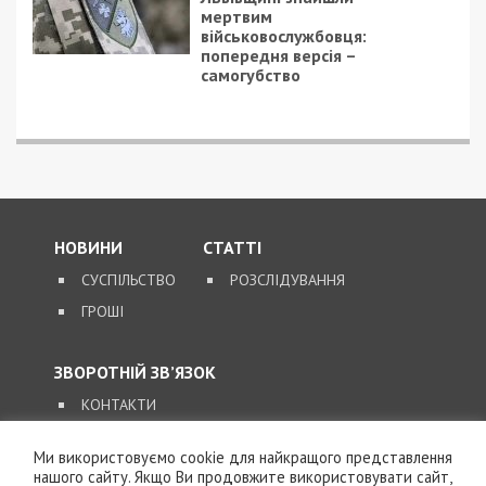
7/08/2026 - 13:30
Лікар з Дніпропетровщини організував схему
вивезення військовослужбовця з частини за 7 тисяч
доларів
Ми використовуємо cookie для найкращого представлення
ПОПУЛЯРНІ НОВИНИ
нашого сайту. Якщо Ви продовжите використовувати сайт,