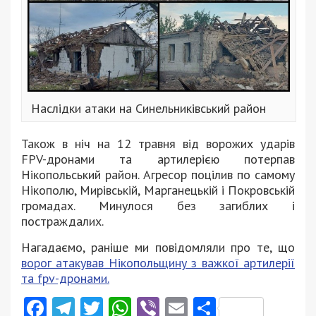
Наслідки атаки на Синельниківський район
Також в ніч на 12 травня від ворожих ударів
FPV-дронами та артилерією потерпав
Нікопольський район. Агресор поцілив по самому
Нікополю, Мирівській, Марганецькій і Покровській
громадах. Минулося без загиблих і
постраждалих.
Нагадаємо, раніше ми повідомляли про те, що
ворог атакував Нікопольщину з важкої артилерії
та fpv-дронами.
Facebook
Telegram
Twitter
WhatsApp
Viber
Email
Поділити