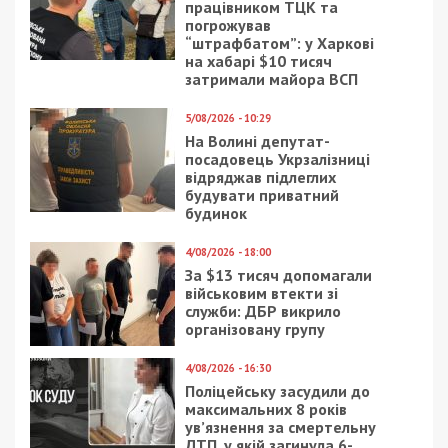
працівником ТЦК та
погрожував
“штрафбатом”: у Харкові
на хабарі $10 тисяч
затримали майора ВСП
5/08/2026 - 10:29
На Волині депутат-
посадовець Укрзалізниці
відряджав підлеглих
будувати приватний
будинок
4/08/2026 - 18:00
За $13 тисяч допомагали
військовим втекти зі
служби: ДБР викрило
організовану групу
4/08/2026 - 16:30
Поліцейську засудили до
максимальних 8 років
ув’язнення за смертельну
ДТП, у якій загинула 6-