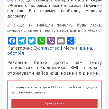
29-річного чоловіка, поранень зазнав 16-річний
підліток. Він отримує необхідну медичну
допомогу.
Якщо ви знайшли помилку, будь ласка,
виділіть фрагмент тексту та натисніть
Ctrl+Enter
.
Facebook
Telegram
Twitter
WhatsApp
Viber
Email
Поділити
Категории:
Суспільство
| Метки:
війна
,
обстріл
Рекламні блоки дають нам змогу
залишатися незалежними ЗМІ, а вам -
отримувати найсвіжіші новини під ними.
Приєднуйтесь також до 49000 в Google News. Слідкуйте
за останніми новинами!
Приєднатися