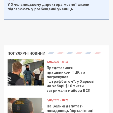
Ексгенеральний директор приватної
компанії визнаний винним за ч. 1 ст. 209
(легалізація (відмивання) майна) та ч. 5
ст. 191 КК України. Йому призначили 8
років 6 місяців позбавлення волі з
конфіскацією всього майна.
Обом фігурантам також заборонили обіймати
організаційно-розпорядчі та адміністративно-
господарські посади протягом трьох років. Вирок
набуває законної сили через 30 днів, якщо його
не буде оскаржено в апеляційному порядку.
Нагадаємо, раніше ми повідомляли про те, що
суд оголосив обвинувальний вирок ексначальнику
Держгеокадастру Вінниччини.
Facebook
Telegram
Twitter
WhatsApp
Viber
Email
Поділити
Категории:
Суспільство
,
Топ
| Метки:
вирок
,
розкрадання