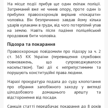
На місце події прибув ще один екіпаж поліції.
Затриманий вже не чинив опору, проте один із
прибулих правоохоронців вирішив «покарати»
чоловіка. Він безпричинно завдав йому кілька
ударів кулаками в груди, від чого потерпілий упав
на землю. Навіть після падіння поліцейський
продовжив бити чоловіка.
Підозра та покарання
Правоохоронцю повідомили про підозру за ч. 2
ст. 365 КК України (перевищення службових
повноважень, що супроводжувалося
насильством). Такі дії є неприпустимими та
порушують конституційні права людини.
Наразі прокуратура подала до суду клопотання
про обрання запобіжного заходу у вигляді
цілодобового домашнього арешту та
відсторонення від посади.
Санкція статті передбачає покарання до 8 років