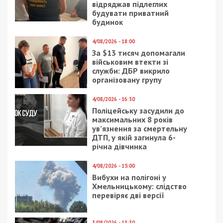
Рекламні блоки дають нам змогу
залишатися незалежними ЗМІ, а вам -
отримувати найсвіжіші новини під ними.
Приєднуйтесь також до 49000 в Google News. Слідкуйте
за останніми новинами!
Приєднатися
Читайте також
Предыдущая статья:
Схема на “бойових”: командир батальйону
безпілотних систем з трьома
військовими привласнили 2,1 млн грн
Следующая статья: