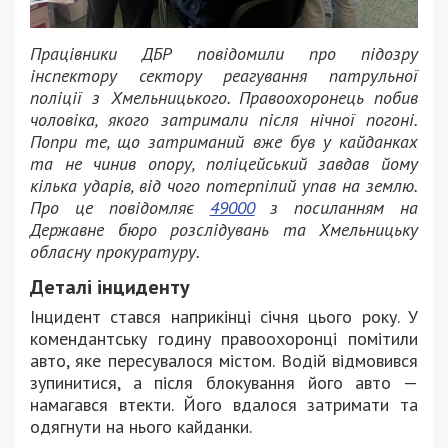
Працівники ДБР повідомили про підозру
інспектору сектору реагування патрульної
поліції з Хмельницького. Правоохоронець побив
чоловіка, якого затримали після нічної погоні.
Попри те, що затриманий вже був у кайданках
та не чинив опору, поліцейський завдав йому
кілька ударів, від чого потерпілий упав на землю.
Про це повідомляє
49000
з посиланням на
Державне бюро розслідувань та Хмельницьку
обласну прокуратуру.
Деталі інциденту
Інцидент стався наприкінці січня цього року. У
комендантську годину правоохоронці помітили
авто, яке пересувалося містом. Водій відмовився
зупинитися, а після блокування його авто —
намагався втекти. Його вдалося затримати та
одягнути на нього кайданки.