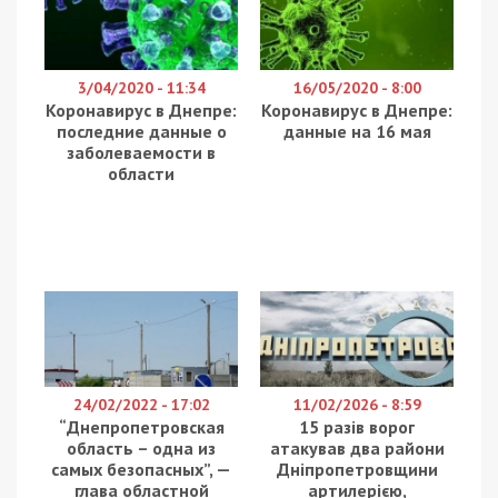
Вищий антикорупційний суд оголосив вирок у
справі про розкрадання коштів на Національній
кіностудії художніх фільмів імені Олександра
Довженка. Колишніх головного інженера
держпідприємства та генерального директора
приватної компанії визнали винними у
привласненні понад 4,4 млн грн та засудили до
реальних термінів ув’язнення. Про це повідомляє
49000
з посиланням на Спеціалізовану
антикорупційну прокуратуру.
Деталі корупційної схеми
Як встановило слідство, у листопаді 2018 року
кіностудія оголосила тендер на закупівлю
телевізійного та аудіовізуального обладнання.
Переможцем була визначена заздалегідь