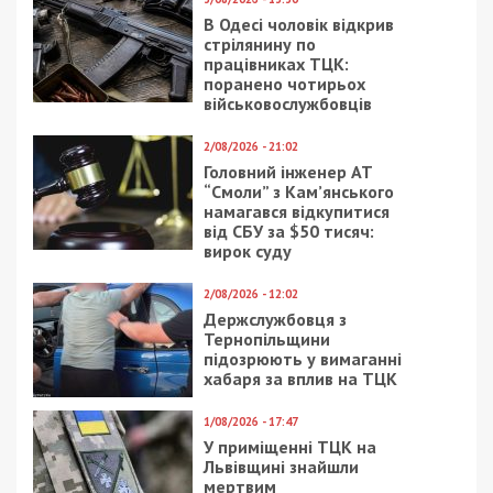
Поліцейський з Хмельницького побив
затриманого, що перебував у кайданках
СУСПІЛЬСТВО
3/04/2020 - 11:34
16/05/2020 - 8:00
Коронавирус в Днепре:
Коронавирус в Днепре:
последние данные о
данные на 16 мая
заболеваемости в
области