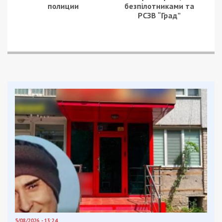
підконтрольна компанія. Особливістю договору
було те, що він не передбачав жодних штрафних
санкцій за порушення термінів постачання.
За умовами контракту, обладнання мали
поставити до кінця 2018 року, однак фактично
частина техніки надійшла лише у квітні 2019
року. Незважаючи на це, головний інженер
кіностудії посприяв тому, щоб приватна компанія
отримала повну суму коштів — понад 4,4 млн грн
— навіть за непоставлене обладнання.
Вирок суду
Колегія суддів ВАКС ухвалила такі вироки:
Колишній головний інженер кіностудії
визнаний винним за ч. 5 ст. 191 КК
України (привласнення, розтрата майна).
Його засудили до 7 років 6 місяців
позбавлення волі з конфіскацією
половини майна.