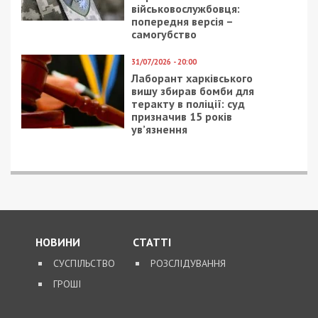
24/02/2022 - 17:02
11/02/2026 - 8:59
“Днепропетровская
15 разів ворог
область – одна из
атакував два райони
самых безопасных”, —
Дніпропетровщини
глава областной
артилерією,
полиции
безпілотниками та
РСЗВ “Град”