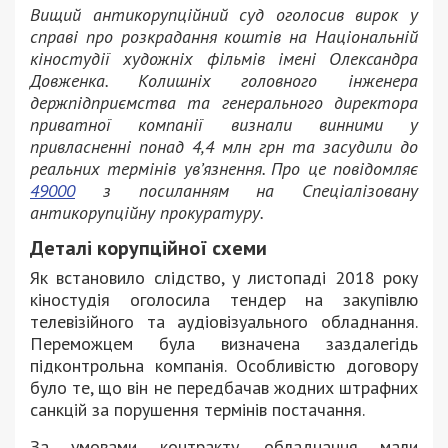
Вищий антикорупційний суд оголосив вирок у
справі про розкрадання коштів на Національній
кіностудії художніх фільмів імені Олександра
Довженка. Колишніх головного інженера
держпідприємства та генерального директора
приватної компанії визнали винними у
привласненні понад 4,4 млн грн та засудили до
реальних термінів ув’язнення. Про це повідомляє
49000
з посиланням на Спеціалізовану
антикорупційну прокуратуру.
Деталі корупційної схеми
Як встановило слідство, у листопаді 2018 року
кіностудія оголосила тендер на закупівлю
телевізійного та аудіовізуального обладнання.
Переможцем була визначена заздалегідь
підконтрольна компанія. Особливістю договору
було те, що він не передбачав жодних штрафних
санкцій за порушення термінів постачання.
За умовами контракту, обладнання мали