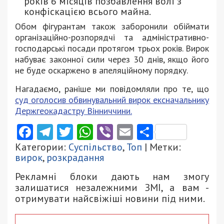
років 6 місяців позбавлення волі з
конфіскацією всього майна.
Обом фігурантам також заборонили обіймати
організаційно-розпорядчі та адміністративно-
господарські посади протягом трьох років. Вирок
набуває законної сили через 30 днів, якщо його
не буде оскаржено в апеляційному порядку.
Нагадаємо, раніше ми повідомляли про те, що
суд оголосив обвинувальний вирок ексначальнику
Держгеокадастру Вінниччини.
Facebook
Telegram
Twitter
WhatsApp
Viber
Email
Поділити
Категории:
Суспільство
,
Топ
| Метки:
вирок
,
розкрадання
Рекламні блоки дають нам змогу
залишатися незалежними ЗМІ, а вам -
отримувати найсвіжіші новини під ними.