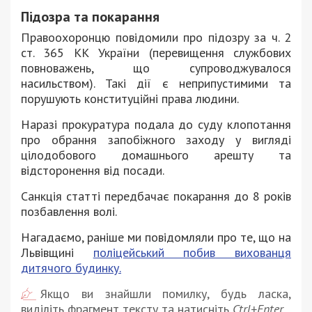
Підозра та покарання
Правоохоронцю повідомили про підозру за ч. 2
ст. 365 КК України (перевищення службових
повноважень, що супроводжувалося
насильством). Такі дії є неприпустимими та
порушують конституційні права людини.
Наразі прокуратура подала до суду клопотання
про обрання запобіжного заходу у вигляді
цілодобового домашнього арешту та
відсторонення від посади.
Санкція статті передбачає покарання до 8 років
позбавлення волі.
Нагадаємо, раніше ми повідомляли про те, що на
Львівщині
поліцейський побив вихованця
дитячого будинку.
Якщо ви знайшли помилку, будь ласка,
виділіть фрагмент тексту та натисніть
Ctrl+Enter
.