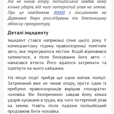
та не чинив опору, поліцейський завдав йому
кілька ударів, від чого потерпілий упав на землю.
Про це повідомляє
49000
з посиланням на
Державне бюро розслідувань та Хмельницьку
обласну прокуратуру.
Деталі інциденту
Інцидент стався наприкінці січня цього року. У
комендантську годину правоохоронці помітили
авто, яке пересувалося містом. Водій відмовився
зупинитися, а після блокування його авто —
намагався втекти. Його вдалося затримати та
одягнути на нього кайданки.
На місце події прибув ще один екіпаж поліції.
Затриманий вже не чинив опору, проте один із
прибулих правоохоронців вирішив «покарати»
чоловіка. Він безпричинно завдав йому кілька
ударів кулаками в груди, від чого потерпілий упав
на землю. Навіть після падіння поліцейський
продовжив бити чоловіка.