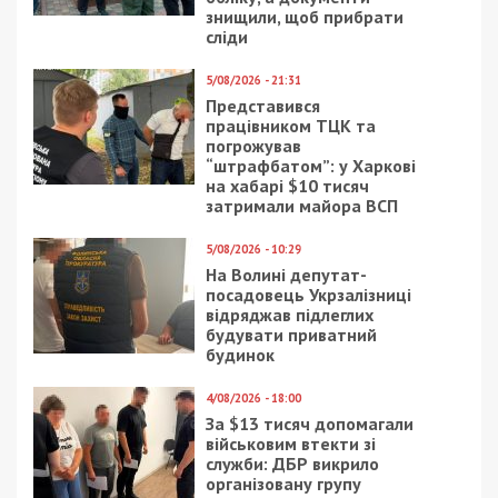
знищили, щоб прибрати
сліди
5/08/2026 - 21:31
Представився
працівником ТЦК та
погрожував
“штрафбатом”: у Харкові
на хабарі $10 тисяч
затримали майора ВСП
5/08/2026 - 10:29
На Волині депутат-
посадовець Укрзалізниці
відряджав підлеглих
будувати приватний
будинок
4/08/2026 - 18:00
За $13 тисяч допомагали
військовим втекти зі
служби: ДБР викрило
організовану групу