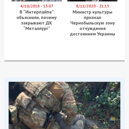
4/10/2018 - 15:07
8/11/2020 - 21:15
В “Интерпайпе”
Министр культуры
объяснили, почему
признал
закрывают ДК
Чернобыльскую зону
“Металлург”
отчуждения
достоянием Украины