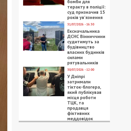
бомби для
теракту в поліції:
суд призначив 15
років ув’язнення
31/07/2026 - 16:30
Ексначальника
ДСНС Вінниччини
судитимуть за
будівництво
власних будинків
силами
рятувальників
30/07/2026 - 12:00
У Дніпрі
затримали
тікток-блогера,
який публікував
місця роботи
ТЦК, та
продавця
фіктивних
меддовідок