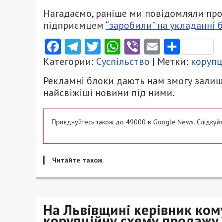
Нагадаємо, раніше ми повідомляли про
підприємцем
“заробили” на укладанні б
Facebook
Telegram
Twitter
WhatsApp
Viber
Email
Поділ
Категории:
Суспільство
| Метки:
корупц
Рекламні блоки дають нам змогу залиш
найсвіжіші новини під ними.
Приєднуйтесь також до 49000 в Google News. Слідкуйт
Читайте також
На Львівщині керівник ко
корупційну схему продажу 