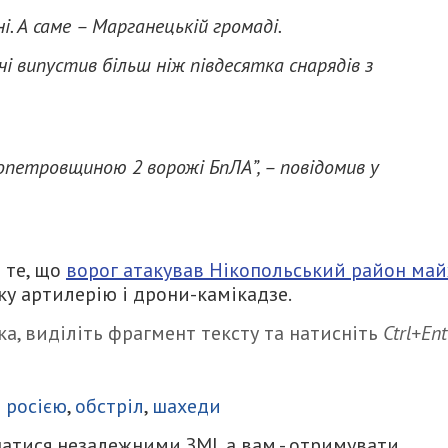
і. А саме – Марганецькій громаді.
чі випустив більш ніж півдесятка снарядів з
ропетровщиною 2 ворожі БпЛА”, – повідомив у
 те, що
ворог атакував Нікопольський район ма
у артилерію і дрони-камікадзе.
а, виділіть фрагмент тексту та натисніть
Ctrl+Ent
итися
з росією
,
обстріл
,
шахеди
атися незалежними ЗМІ, а вам - отримувати