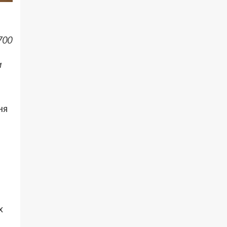
700
м
ня
х