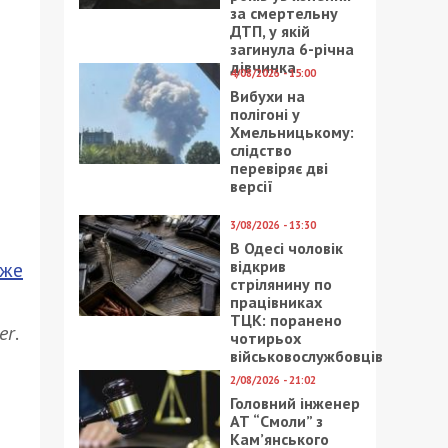
за смертельну
ДТП, у якій
загинула 6-річна
дівчинка
4/08/2026 - 15:00
Вибухи на
полігоні у
Хмельницькому:
слідство
перевіряє дві
версії
3/08/2026 - 13:30
В Одесі чоловік
відкрив
йже
стрілянину по
працівниках
ТЦК: поранено
er
.
чотирьох
військовослужбовців
2/08/2026 - 21:02
Головний інженер
АТ “Смоли” з
Кам’янського