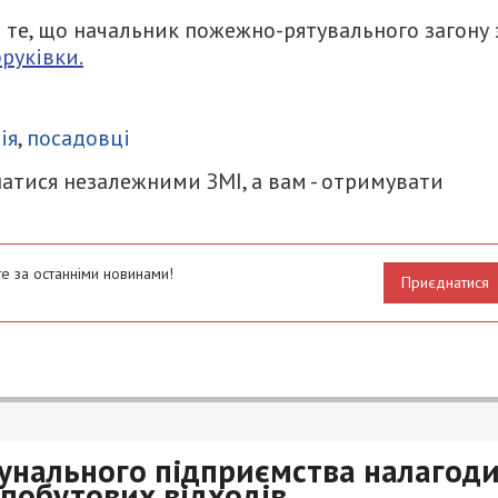
 те, що начальник пожежно-рятувального загону 
руківки.
итися
ія
,
посадовці
атися незалежними ЗМІ, а вам - отримувати
е за останніми новинами!
Приєднатися
мунального підприємства налагод
побутових відходів