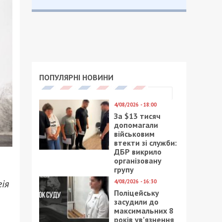
ПОПУЛЯРНІ НОВИНИ
4/08/2026 - 18:00
За $13 тисяч
допомагали
військовим
втекти зі служби:
ДБР викрило
організовану
групу
ія
4/08/2026 - 16:30
Поліцейську
засудили до
максимальних 8
років ув’язнення