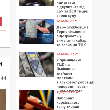
намагався
відкупитися від
СБУ за $50 тисяч:
вирок суду
2/08/2026 - 12:02
Держслужбовця з
Тернопільщини
підозрюють у
вимаганні хабаря
за вплив на ТЦК
1/08/2026 - 17:47
У приміщенні
и
ТЦК на
Львівщині
знайшли
844
мертвим
військовослужбовця:
попередня версія
– самогубство
31/07/2026 - 20:00
Лаборант
харківського
вишу збирав