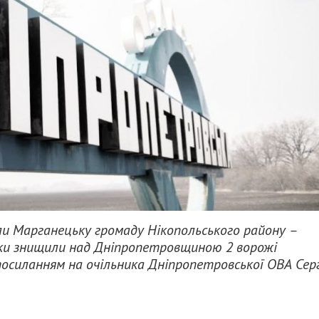
вали Марганецьку громаду Нікопольського району –
сники знищили над Дніпропетровщиною 2 ворожі
посиланням на очільника Дніпропетровської ОВА Серг