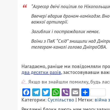
“Агресор двічі поцілив по Нікопольщин
Ввечері вдарив дроном-камікадзе. Вно
важкої артилерії.
Загиблих і постраждалих немає.
Воїни з ПвК “Схід” знищили над Дніп
телеграм-каналі голова ДніпроОВА.
Нагадаємо, раніше ми повідомляли про
два десятки разів,
застосовувавши важк
Якщо ви знайшли помилку, будь ласк
Facebook
Telegram
Twitter
WhatsApp
Viber
Email
Поділ
Категории:
Суспільство
| Метки:
війна 
Рекламні блоки дають нам змогу залиш