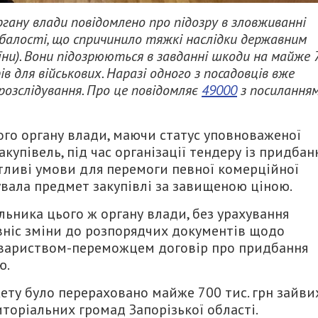
гану влади повідомлено про підозру в зловживанні
алості, що спричинило тяжкі наслідки державним
країни). Вони підозрюються в завданні шкоди на майже 
в для військових. Наразі одного з посадовців вже
 розслідування. Про це повідомляє
49000
з посилання
го органу влади, маючи статус уповноваженої
купівель, під час організації тендеру із придбан
тливі умови для перемоги певної комерційної
увала предмет закупівлі за завищеною ціною.
льника цього ж органу влади, без урахування
 вніс зміни до розпорядчих документів щодо
товариством-переможцем договір про придбання
ю.
ету було перераховано майже 700 тис. грн зайви
иторіальних громад Запорізької області.