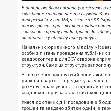
В Запоріжжі двом посадовцям місцевого ор
службовим становищем та службовій недб
інтересам (ч. 2 ст. 364, ч. 2 ст. 367 КК У
тисяч гривень при закупівлі квадрокоптері
звільнено з органу влади. Триває досудове
на Запорізьку обласну прокуратуру.
Начальник юридичного відділу місцево
особи з питань проведення публічних за
квадрокоптерів для ЗСУ створив сприя
структури. Саме ця структура запропон
У свою чергу виконуючий обов’язки очі
ринкової вартості предмету закупівлі,
розміру фінансування та підписав із 
квадрокоптерів за більш високою ціно
Унаслідок таких дій посадовців з бюдж
грошей та завдано збитки одній із тер