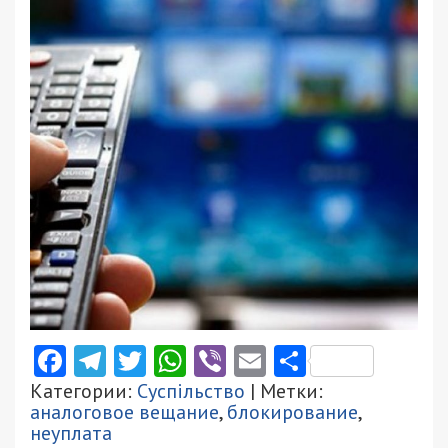
Facebook
Telegram
Twitter
WhatsApp
Viber
Email
Поділити
Категории:
Суспільство
| Метки:
аналоговое вещание
,
блокирование
,
неуплата