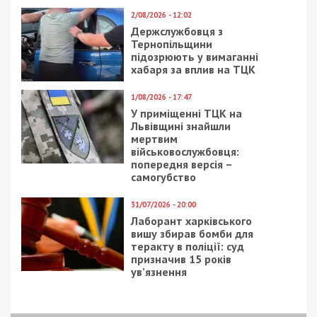
13/12/2018 - 13:21
28/10/2020 - 11:15
Флешмобы, забеги и
В Днепре
ледовое шоу: как
презентовали
отгуляют Новый год в
фотопроект о
Днепре
женщинах с
инвалидностью: фото