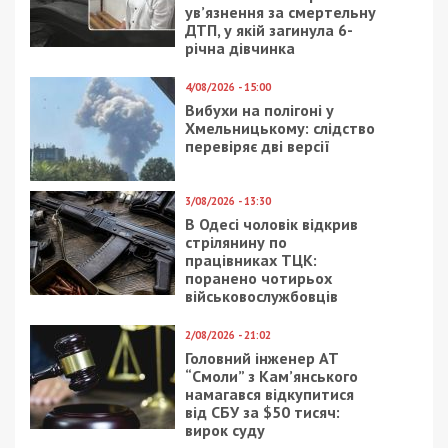
Следующая статья:
В Днепре заблокировали аналоговое
телевещание UA:Первый
СУСПІЛЬСТВО
17/06/2020 - 15:33
14/06/2023 - 18:09
Что будет с ВНО на
Як у Дніпрі працюють
карантине
комунальні служби
станом на вечір 14
червня