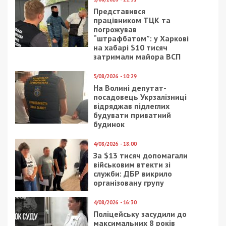
Категории:
Суспільство
| Метки:
многоэтажка
,
пожар
,
щитовая
Рекламні блоки дають нам змогу
залишатися незалежними ЗМІ, а вам -
отримувати найсвіжіші новини під ними.
Приєднуйтесь також до 49000 в Google News. Слідкуйте
за останніми новинами!
Приєднатися
Читайте також
Предыдущая статья:
Почем дефолт для Украины?