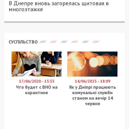
ЮЛИЯ АРХИПОВА - СПЕЦИАЛЬНО ДЛЯ
2554
49000.COM.UA
В ночь с 17 на 18 июня на улице Софьи
Ковалевской Индустриального района Днепра в
щитовой, которая расположена на втором этаже
девятиэтажного дома, вспыхнул пожар. Э
то
б
ыло короткое замыкание или какой-то
перегруз, предстоит определить специалистам-
электрикам. Как
сообщает пресс-служба ГСЧС,
огонь повредил электрощиты, электрический
провод длиной 20 погонных метров и комнату с
инвентарем общей площадью 6 м. кв.
Спасатели считают, что пожар случился либо из-
за замыкания проводки, либо из-за чьей-то
халатности. По словам жителей, раньше в
помещении был мусороприемник, но они его
переделали на кладовую, где хранится
всевозможный хозяйственный инвентарь. Люди