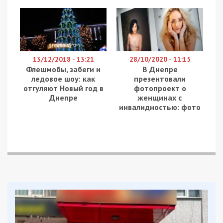
считают, что кто-то мог совершить поджог.
Пожарные разбили окна в подъезде, чтобы дым
не распространялся по квартирам. Пятерых
людей, из них одного ребенка, спасатели вывели
подальше от места распространения пожара.
Остальные жильцы предпочли остаться в
квартирах.
Пожар ликвидировали за полтора часа,
несмотря на быструю локализацию (сообщение
на “101” поступило в 3:38, а уже в 4:13 пожар
был локализован). Просто вначале в таких
случаях необходимо обесточить дом и
осмотреть этажи для того, чтобы выяснить, не
находится ли где-то провод под напряжением,
что опасно для жизни людей, которые живут в
доме, а также проверить все газовые
коммуникации.