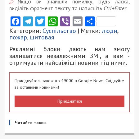
Якщо ви знайшли помилку, будь ласка,
виділіть фрагмент тексту та натисніть
Ctrl+Enter
.
Facebook
Telegram
Twitter
WhatsApp
Viber
Email
Поділити
Категории:
Суспільство
| Метки:
люди
,
пожар
,
щитовая
Рекламні блоки дають нам змогу
залишатися незалежними ЗМІ, а вам -
отримувати найсвіжіші новини під ними.
Приєднуйтесь також до 49000 в Google News. Слідкуйте
за останніми новинами!
Приєднатися
Читайте також