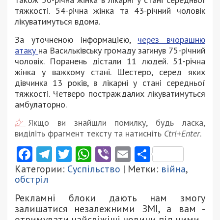
тяжкості. 54-річна жінка та 43-річний чоловік
лікуватимуться вдома.
За уточненою інформацією,
через вчорашню
атаку
на Васильківську громаду загинув 75-річний
чоловік. Поранень дістали 11 людей. 51-річна
жінка у важкому стані. Шестеро, серед яких
дівчинка 13 років, в лікарні у стані середньої
тяжкості. Четверо постраждалих лікуватимуться
амбулаторно.
Якщо ви знайшли помилку, будь ласка,
виділіть фрагмент тексту та натисніть
Ctrl+Enter
.
Facebook
Telegram
Twitter
WhatsApp
Viber
Email
Поділити
Категории:
Суспільство
| Метки:
війна
,
обстріл
Рекламні блоки дають нам змогу
залишатися незалежними ЗМІ, а вам -
отримувати найсвіжіші новини під ними.