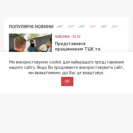
ПОПУЛЯРНІ НОВИНИ
5/08/2026 - 21:31
Представився
працівником ТЦК та
погрожував
“штрафбатом”: у Харкові
Ми використовуємо cookie для найкращого представлення
на хабарі $10 тисяч
нашого сайту. Якщо Ви продовжите використовувати сайт,
затримали майора ВСП
ми вважатимемо, що Вас це влаштовує.
OK
5/08/2026 - 10:29
На Волині депутат-
посадовець Укрзалізниці
відряджав підлеглих
будувати приватний
будинок
4/08/2026 - 18:00
За $13 тисяч допомагали