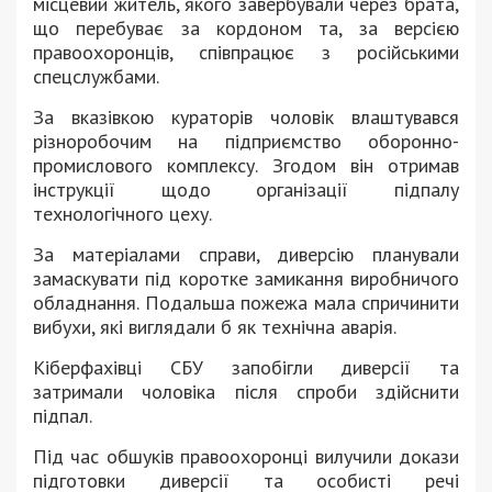
місцевий житель, якого завербували через брата,
що перебуває за кордоном та, за версією
правоохоронців, співпрацює з російськими
спецслужбами.
За вказівкою кураторів чоловік влаштувався
різноробочим на підприємство оборонно-
промислового комплексу. Згодом він отримав
інструкції щодо організації підпалу
технологічного цеху.
За матеріалами справи, диверсію планували
замаскувати під коротке замикання виробничого
обладнання. Подальша пожежа мала спричинити
вибухи, які виглядали б як технічна аварія.
Кіберфахівці СБУ запобігли диверсії та
затримали чоловіка після спроби здійснити
підпал.
Під час обшуків правоохоронці вилучили докази
підготовки диверсії та особисті речі