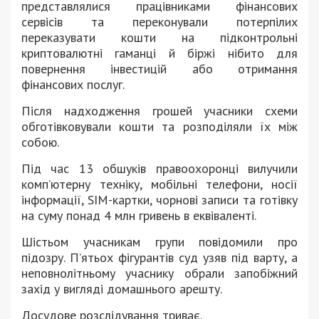
представлялися працівниками фінансових
сервісів та переконували потерпілих
переказувати кошти на підконтрольні
криптовалютні гаманці й біржі нібито для
повернення інвестицій або отримання
фінансових послуг.
Після надходження грошей учасники схеми
обготівковували кошти та розподіляли їх між
собою.
Під час 13 обшуків правоохоронці вилучили
комп’ютерну техніку, мобільні телефони, носії
інформації, SIM-картки, чорнові записи та готівку
на суму понад 4 млн гривень в еквіваленті.
Шістьом учасникам групи повідомили про
підозру. П’ятьох фігурантів суд узяв під варту, а
неповнолітньому учаснику обрали запобіжний
захід у вигляді домашнього арешту.
Досудове розслідування триває.