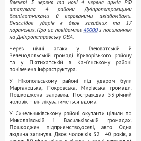
Ввечері 3 червня та ночі 4 червня армія РФ
атакувала 4 райони Дніпропетровщини
безпілотниками й керованими авіабомбами.
Внаслідок ударів є двоє загиблих та 17
поранених. Про це повідомляє
49000
з посиланням
на Дніпропетровську ОВА.
Через нічні атаки у Глеюватській й
Зеленодольській громаді Криворізького району
та у П’ятихатській в Кам’янському районі
понівечена інфраструктура.
У Нікопольському районі під ударом були
Марганецька, Покровська, Мирівська громади.
Пошкоджена заправка. Постраждав 53-річний
чоловік – він лікуватиметься вдома.
У Синельниківському районі окупанти цілили по
Миколаївській і Васильківській громадах.
Пошкоджені підприємство,оселі, авто. Одна
людина загинула. Двоє чоловіків 32 і 40 років, а
також 50-річна жінка в лікарні у стані середньої