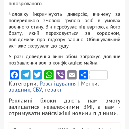
підозрюваного.
Чоловіку інкримінують диверсію, вчинену за
попередньою змовою групою осіб в умовах
воєнного стану. Він перебуває під вартою, а його
брату, який переховується за кордоном,
повідомили про підозру заочно. Обвинувальний
акт вже скерували до суду.
У разі доведення вини обом загрожує довічне
позбавлення волі з конфіскацією майна.
Facebook
Telegram
Twitter
WhatsApp
Viber
Email
Поділити
Категории:
Розслідування
| Метки:
зрадник
,
СБУ
,
теракт
Рекламні блоки дають нам змогу
залишатися незалежними ЗМІ, а вам -
отримувати найсвіжіші новини під ними.