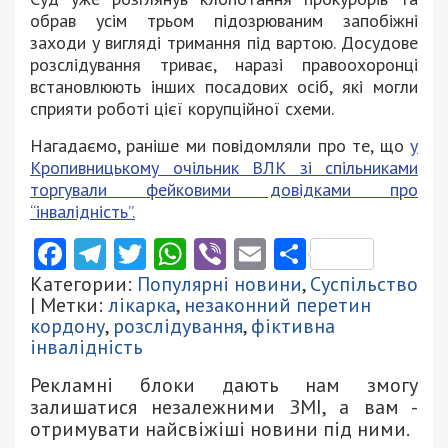
обрав усім трьом підозрюваним запобіжні
заходи у вигляді тримання під вартою. Досудове
розслідування триває, наразі правоохоронці
встановлюють інших посадових осіб, які могли
сприяти роботі цієї корупційної схеми.
Нагадаємо, раніше ми повідомляли про те, що
у
Кропивницькому очільник ВЛК зі спільниками
торгували фейковими довідками про
“інвалідність”.
Facebook
Telegram
Twitter
WhatsApp
Viber
Email
Поділити
Категории:
Популярні новини
,
Суспільство
| Метки:
лікарка
,
незаконний перетин
кордону
,
розслідування
,
фіктивна
інвалідність
Рекламні блоки дають нам змогу
залишатися незалежними ЗМІ, а вам -
отримувати найсвіжіші новини під ними.