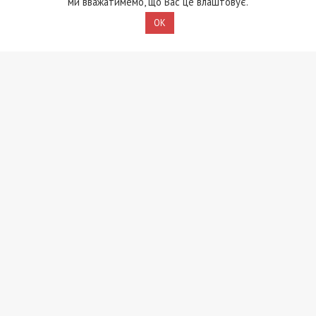
ми вважатимемо, що Вас це влаштовує.
OK
СУСПІЛЬСТВО
21/02/2020 - 11:30
15/01/2020 - 18:30
Днепрян мотивируют
“Слуга народа”
худеть, как кот Антон:
пообещал аэропорт в
видео
Днепре