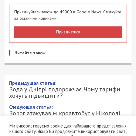
Приєднуйтесь також до 49000 в Google News. Слідкуйте
за останніми новинами!
Приєднатися
Читайте також
Предыдущая статья:
Вода у Дніпрі подорожчає. Чому тарифи
хочуть підвищити?
Следующая статья:
Ворог атакував мікроавтобус у Нікополі
FPV-дроном: 2 людей загинуло, 13
поранено
Ми використовуємо cookie для найкращого представлення
нашого сайту. Якщо Ви продовжите використовувати сайт,