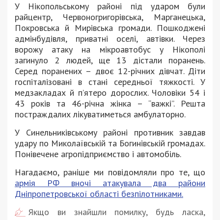
У Нікопольському районі під ударом були
райцентр, Червоногригорівська, Марганецька,
Покровська й Мирівська громади. Пошкоджені
адмінбудівля, приватні оселі, автівки. Через
ворожу атаку на мікроавтобус у Нікополі
загинуло 2 людей, ще 13 дістали поранень.
Серед поранених – двоє 12-річних дівчат. Діти
госпіталізовані в стані середньої тяжкості. У
медзакладах й п’ятеро дорослих. Чоловіки 54 і
43 років та 46-річна жінка – “важкі”. Решта
постраждалих лікуватиметься амбулаторно.
У Синельниківському районі противник завдав
удару по Миколаївській та Богинівській громадах.
Понівечене агропідприємство і автомобіль.
Нагадаємо, раніше ми повідомляли про те, що
армія РФ вночі атакувала два райони
Дніпропетровської області безпілотниками.
Якщо ви знайшли помилку, будь ласка,