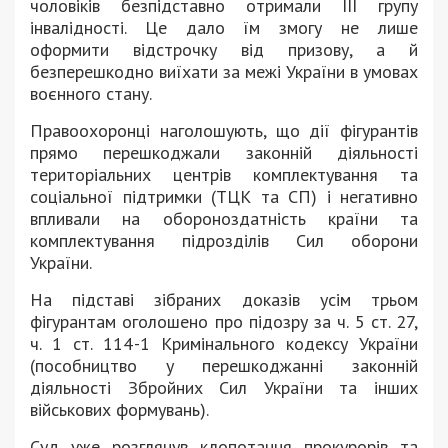
чоловіків безпідставно отримали ІІІ групу
інвалідності. Це дало їм змогу не лише
оформити відстрочку від призову, а й
безперешкодно виїхати за межі України в умовах
воєнного стану.
Правоохоронці наголошують, що дії фігурантів
прямо перешкоджали законній діяльності
територіальних центрів комплектування та
соціальної підтримки (ТЦК та СП) і негативно
впливали на обороноздатність країни та
комплектування підрозділів Сил оборони
України.
На підставі зібраних доказів усім трьом
фігурантам оголошено про підозру за ч. 5 ст. 27,
ч. 1 ст. 114-1 Кримінального кодексу України
(пособництво у перешкоджанні законній
діяльності Збройних Сил України та інших
військових формувань).
Суд уже розглянув клопотання прокурорів та