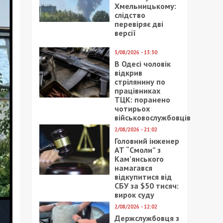
Хмельницькому:
слідство
перевіряє дві
версії
3/08/2026 - 13:30
В Одесі чоловік
відкрив
стрілянину по
працівниках
ТЦК: поранено
чотирьох
військовослужбовців
2/08/2026 - 21:02
Головний інженер
АТ “Смоли” з
Кам’янського
намагався
відкупитися від
СБУ за $50 тисяч:
вирок суду
2/08/2026 - 12:02
Держслужбовця з