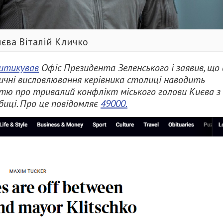
єва Віталій Кличко
итикував
Офіс Президента Зеленського і заявив, що 
ичні висловлювання керівника столиці наводить
ттю про тривалий конфлікт міського голови Києва з
иці. Про це повідомляє
49000.