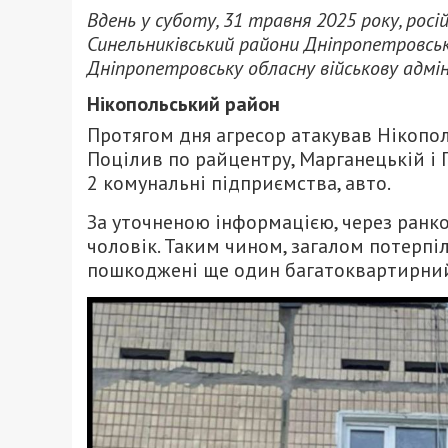
Вдень у суботу, 31 травня 2025 року, рос
Синельниківський райони Дніпропетровськ
Дніпропетровську обласну військову адмі
Нікопольський район
Протягом дня агресор атакував Нікопо
Поцілив по райцентру, Марганецькій і 
2 комунальні підприємства, авто.
За уточненою інформацією, через ранк
чоловік. Таким чином, загалом потерпіли
пошкоджені ще один багатоквартирний