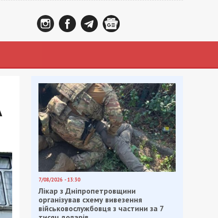
А
7/08/2026 - 13:30
Лікар з Дніпропетровщини
організував схему вивезення
військовослужбовця з частини за 7
тисяч доларів