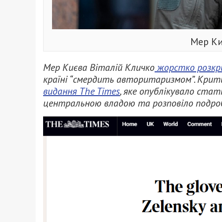
Мер Ки
Мер Києва Віталій Кличко
жорстко розкр
країні “смердить авторитаризмом”. Крит
видання The Times
, яке опублікувало ста
центральною владою та розповіло подроб