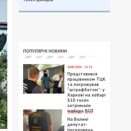
ПОПУЛЯРНІ НОВИНИ
5/08/2026 - 21:31
Представився
працівником ТЦК
та погрожував
“штрафбатом”: у
Харкові на хабарі
$10 тисяч
затримали
майора ВСП
5/08/2026 - 10:29
На Волині
депутат-
посадовець