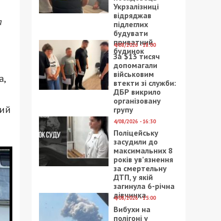
Укрзалізниці
відряджав
а
підлеглих
будувати
приватний
4/08/2026 - 18:00
будинок
За $13 тисяч
допомагали
військовим
а,
втекти зі служби:
ДБР викрило
організовану
ний
групу
4/08/2026 - 16:30
Поліцейську
засудили до
максимальних 8
років ув’язнення
за смертельну
ДТП, у якій
загинула 6-річна
дівчинка
4/08/2026 - 15:00
Вибухи на
полігоні у