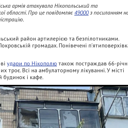
ійська армія атакувала Нікопольський та
ої області. Про це повідомляє
49000
з посиланням н
ністрацію.
льський район артилерією та безпілотниками.
Покровській громадах. Понівечені п’ятиповерхівк
ові
удари по Нікополю
також постраждав 66-річ
х троє. Всі на амбулаторному лікуванні. У місті
 будинок і кафе.