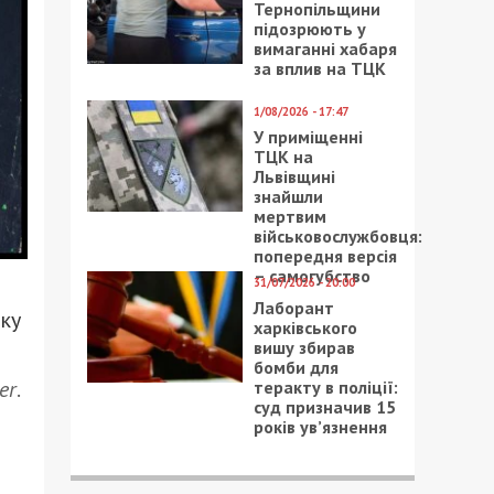
Тернопільщини
підозрюють у
вимаганні хабаря
за вплив на ТЦК
1/08/2026 - 17:47
У приміщенні
ТЦК на
Львівщині
знайшли
мертвим
військовослужбовця:
попередня версія
– самогубство
31/07/2026 - 20:00
Лаборант
ку
харківського
вишу збирав
бомби для
er
.
теракту в поліції:
суд призначив 15
років ув’язнення