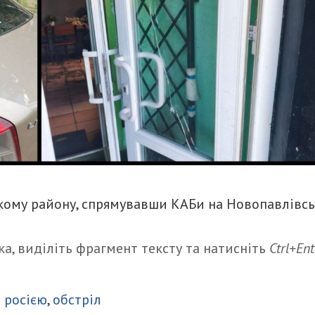
ькому району, спрямувавши КАБи на Новопавлівсь
а, виділіть фрагмент тексту та натисніть
Ctrl+Ent
итися
з росією
,
обстріл