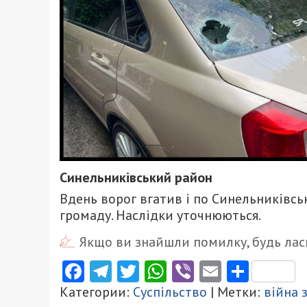
Синельниківський район
Вдень ворог вгатив і по Синельниківс
громаду. Наслідки уточнюються.
Якщо ви знайшли помилку, будь ласк
Facebook
Telegram
Twitter
WhatsApp
Viber
Email
Поділ
Категории:
Суспільство
| Метки:
війна 