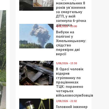
максимальних 8
років ув’язнення
за смертельну
ДТП, у якій
загинула 6-річна
дівчинка
4/08/2026 - 15:00
Вибухи на
полігоні у
Хмельницькому:
слідство
перевіряє дві
версії
3/08/2026 - 13:30
В Одесі чоловік
відкрив
стрілянину по
працівниках
ТЦК: поранено
чотирьох
військовослужбовців
2/08/2026 - 21:02
Головний інженер