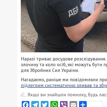
Наразі триває досудове розслідування
злочину та коло осіб, які можуть бути
для Збройних Сил України.
Нагадаємо, раніше ми повідомляли про
підлеглим систематично зливав та збув
Якщо ви знайшли помилку, будь ласк
Facebook
Telegram
Twitter
WhatsApp
Viber
Email
Поділ