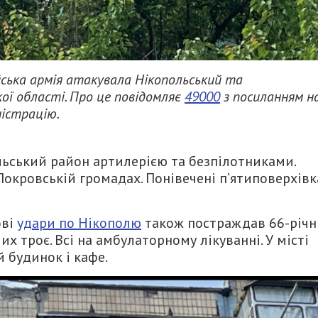
ійська армія атакувала Нікопольський та
ої області. Про це повідомляє
49000
з посиланням н
ністрацію.
льський район артилерією та безпілотниками.
Покровській громадах. Понівечені п’ятиповерхівк
ові
удари по Нікополю
також постраждав 66-річ
х троє. Всі на амбулаторному лікуванні. У місті
 будинок і кафе.