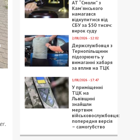
АТ “Смоли” з
Кам’янського
намагався
відкупитися від
СБУ за $50 тисяч:
вирок суду
2/08/2026 - 12:02
Держслужбовця з
Тернопільщини
підозрюють у
вимаганні хабаря
за вплив на ТЦК
1/08/2026 - 17:47
У приміщенні
ТЦК на
Львівщині
знайшли
мертвим
військовослужбовця:
попередня версія
er
.
– самогубство