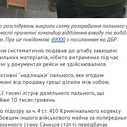
 розслідувань викрили схему розкрадання пального 
ьності причетні командир відділення взводу та водій
ою. Про це повідомляє
49000
з посиланням на ДБР.
ння систематично подавав до штабу завищені
льних матеріалів, нібито витрачених під час
ені у документах рейси не здійснювалися.
ктивні “надлишки” пального, яке згодом
мані від продажу гроші ділили між собою.
 тисячі літрів дизельного пального, що
йже 70 тисяч гривень.
підозру за ч. 4 ст. 410 Кримінального кодексу
жбовцем іншого військового майна за попереднь
оєнного стану. Санкція статті передбачає