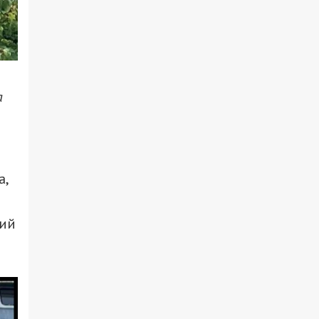
а
а,
ний