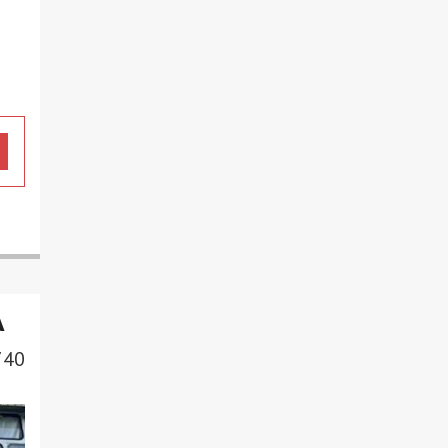
А
740