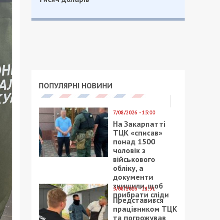
ПОПУЛЯРНІ НОВИНИ
7/08/2026 - 15:00
На Закарпатті
ТЦК «списав»
понад 1500
чоловік з
військового
обліку, а
документи
знищили, щоб
5/08/2026 - 21:31
прибрати сліди
Представився
працівником ТЦК
та погрожував