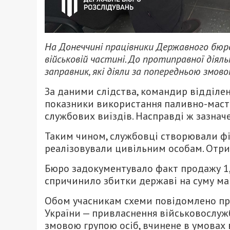
На Донеччині працівники Державного бюро
військовій частині. До протиправної діял
заправник, які діяли за попередньою змов
За даними слідства, командир відділе
показники використання паливно-масти
службових виїздів. Насправді ж зазнач
Таким чином, службовці створювали фі
реалізовували цивільним особам. Отри
Бюро задокументувало факт продажу 1,2
спричинило збитки державі на суму ма
Обом учасникам схеми повідомлено про 
України — привласнення військовослу
змовою групою осіб, вчинене в умовах в