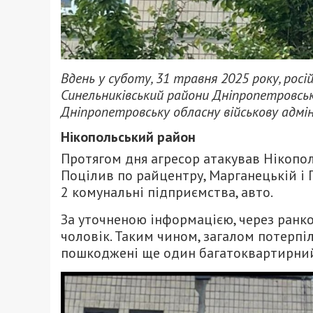
Вдень у суботу, 31 травня 2025 року, рос
Синельниківський райони Дніпропетровськ
Дніпропетровську обласну військову адмі
Нікопольський район
Протягом дня агресор атакував Нікопо
Поцілив по райцентру, Марганецькій і 
2 комунальні підприємства, авто.
За уточненою інформацією, через ранк
чоловік. Таким чином, загалом потерпіли
пошкоджені ще один багатоквартирний