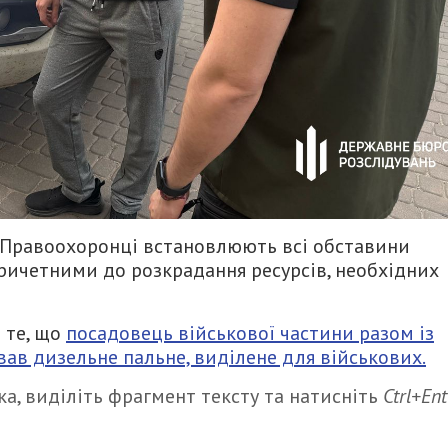
. Правоохоронці встановлюють всі обставини
 причетними до розкрадання ресурсів, необхідних
 те, що
посадовець військової частини разом із
ав дизельне пальне, виділене для військових.
а, виділіть фрагмент тексту та натисніть
Ctrl+Ent
итися