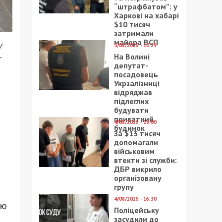
“штрафбатом”: у
Харкові на хабарі
$10 тисяч
затримали
майора ВСП
у
5/08/2026 - 10:29
-
На Волині
депутат-
посадовець
Укрзалізниці
відряджав
підлеглих
будувати
приватний
4/08/2026 - 18:00
будинок
За $13 тисяч
допомагали
військовим
втекти зі служби:
ДБР викрило
організовану
групу
4/08/2026 - 16:30
ою
Поліцейську
засудили до