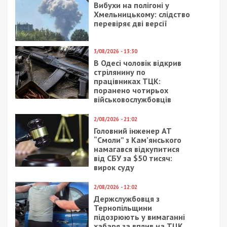
Вибухи на полігоні у
Хмельницькому: слідство
перевіряє дві версії
3/08/2026 - 13:30
В Одесі чоловік відкрив
стрілянину по
працівниках ТЦК:
поранено чотирьох
військовослужбовців
2/08/2026 - 21:02
Головний інженер АТ
“Смоли” з Кам’янського
намагався відкупитися
від СБУ за $50 тисяч:
вирок суду
2/08/2026 - 12:02
Держслужбовця з
Тернопільщини
підозрюють у вимаганні
хабаря за вплив на ТЦК