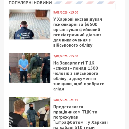
ПОПУЛЯРНІ НОВИНИ
8/08/2026 - 15:00
У Харкові ексзавідувач
психлікарні за $6500
організував фейковий
психіатричний діагноз
для виключення з
військового обліку
7/08/2026 - 15:00
На Закарпатті ТЦК
«списав» понад 1500
чоловік з військового
обліку, а документи
знищили, щоб прибрати
сліди
5/08/2026 - 21:31
Представився
працівником ТЦК та
погрожував
“штрафбатом”: у Харкові
на хабарі $10 тисяч