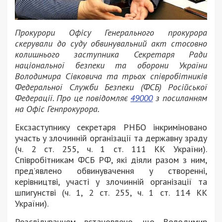
Прокурори Офісу Генерального прокурора
скерували до суду обвинувальний акт стосовно
колишнього заступника Секретаря Ради
національної безпеки та оборони України
Володимира Сівковича та трьох співробітників
Федеральної Служби Безпеки (ФСБ) Російської
Федерації. Про це повідомляє
49000
з посиланням
на Офіс Генпрокурора.
Ексзаступнику секретаря РНБО інкриміновано
участь у злочинній організації та державну зраду
(ч. 2 ст. 255, ч. 1 ст. 111 КК України).
Співробітникам ФСБ РФ, які діяли разом з ним,
пред’явлено обвинувачення у створенні,
керівництві, участі у злочинній організації та
шпигунстві (ч. 1, 2 ст. 255, ч. 1 ст. 114 КК
України).
Розслідуванням встановлено, що Володимир