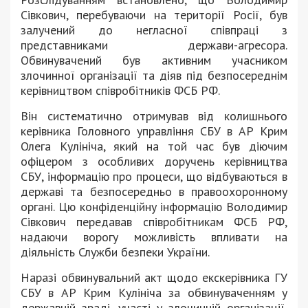
Сівкович, перебуваючи на території Росії, був
залучений до негласної співпраці з
представниками держави-агресора.
Обвинувачений був активним учасником
злочинної організації та діяв під безпосереднім
керівництвом співробітників ФСБ РФ.
Він систематично отримував від колишнього
керівника Головного управління СБУ в АР Крим
Олега Кулініча, який на той час був діючим
офіцером з особливих доручень керівництва
СБУ, інформацію про процеси, що відбуваються в
державі та безпосередньо в правоохоронному
органі. Цю конфіденційну інформацію Володимир
Сівкович передавав співробітникам ФСБ РФ,
надаючи ворогу можливість впливати на
діяльність Служби безпеки України.
Наразі обвинувальний акт щодо екскерівника ГУ
СБУ в АР Крим Кулініча за обвинуваченням у
державній зраді, участі у злочинній організації,