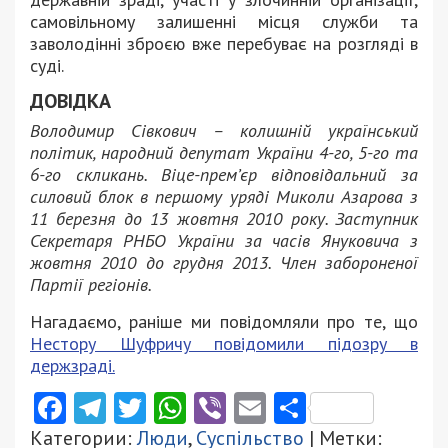
самовільному залишенні місця служби та
заволодінні зброєю вже перебуває на розгляді в
суді.
ДОВІДКА
Володимир Сівкович – колишній український
політик, народний депутат України 4-го, 5-го та
6-го скликань. Віце-прем’єр відповідальний за
силовий блок в першому уряді Миколи Азарова з
11 березня до 13 жовтня 2010 року. Заступник
Секретаря РНБО України за часів Януковича з
жовтня 2010 до грудня 2013. Член забороненої
Партії регіонів.
Нагадаємо, раніше ми повідомляли про те, що
Нестору Шуфричу повідомили підозру в
держзраді.
Facebook
Telegram
Twitter
WhatsApp
Viber
Email
Поділити
Категории:
Люди
,
Суспільство
| Метки: