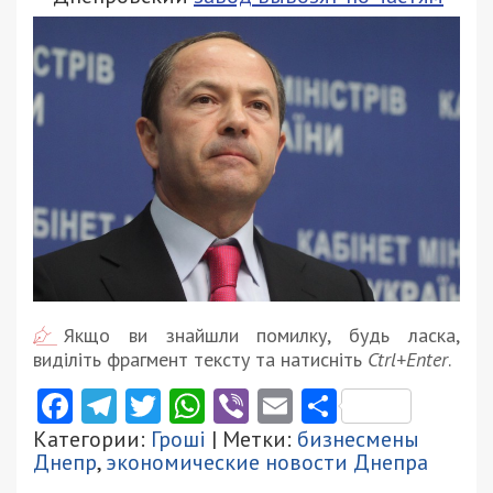
Якщо ви знайшли помилку, будь ласка,
виділіть фрагмент тексту та натисніть
Ctrl+Enter
.
Facebook
Telegram
Twitter
WhatsApp
Viber
Email
Поділити
Категории:
Гроші
| Метки:
бизнесмены
Днепр
,
экономические новости Днепра