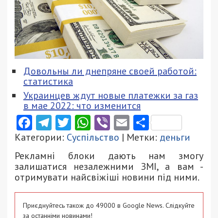
Довольны ли днепряне своей работой:
статистика
Украинцев ждут новые платежки за газ
в мае 2022: что изменится
Facebook
Telegram
Twitter
WhatsApp
Viber
Email
Поділити
Категории:
Суспільство
| Метки:
деньги
Рекламні блоки дають нам змогу
залишатися незалежними ЗМІ, а вам -
отримувати найсвіжіші новини під ними.
Приєднуйтесь також до 49000 в Google News. Слідкуйте
за останніми новинами!