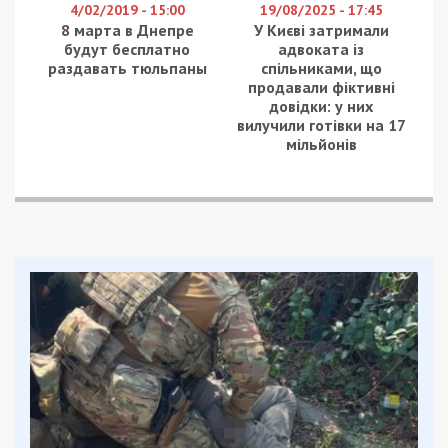
футбольные клубы
―
донецкий «Шахтер» и
луганская «Заря». Спортсмены с
неподконтрольных территорий лишились
возможности участвовать в международных
соревнованиях.
Для большинства эти, пусть и страшные, цифры
― всего лишь статистика. Но за каждой из них
― поломанные судьбы и трагические истории,
которые остаются за кадром.