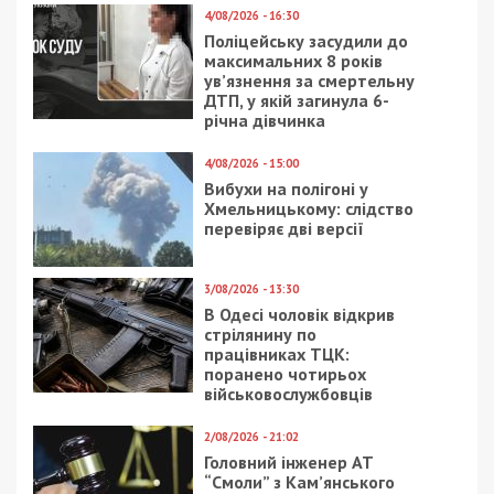
И наступят они, когда каждый поймет, что наше
будущее, наши перспективы и наша история
зависит от нас самих. А «Воспоминания»
―
хороший повод об этом задуматься.
Facebook
Telegram
Twitter
WhatsApp
Viber
Email
Поділити
Категории:
Суспільство
| Метки:
АТО
,