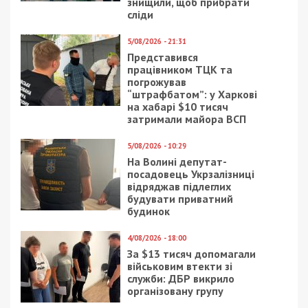
Цель проекта
― не просто рассказать о
трагических судьбах соотечественников с
временно оккупированных территорий, передать
непростые эмоции и оживить болезненные
воспоминания, но и напомнить о единстве
Украины, необходимости беречь друг друга,
сохранять теплые отношения, находясь по
разные стороны
линии разграничения, и помнить
о светлых временах, которые обязательно
настанут.