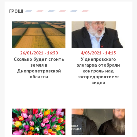
запустил проект
«Воспоминания»
. Он
рассказывает об историях украинцев, чьи судьбы
кардинально изменил и продолжает менять
военный конфликт на востоке страны.
Информационное пространство сегодня
заполнено тревожными сообщениями об угрозе
полномасштабной агрессии России против
Украины. Между тем, война в нашей стране идет
уже восьмой год. За это время, как бы страшно
это ни звучало, она стала «привычной», перейдя
в фоновый режим. Но цифры, которые за ней
стоят, ужасают.
Почти 17 000 км² страны оккупировано. Свыше
13 тысяч мирных жителей, включая женщин и
детей, погибли и около 30 тысяч были ранены.
Полтора миллиона человек, из них 580 000
детей, вынуждены были оставить свои дома,
имущество и перебраться в другие регионы.
Родные города покинули и известные