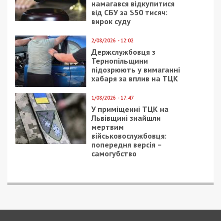
укрнет
Рекламні блоки дають нам змогу
залишатися незалежними ЗМІ, а вам -
отримувати найсвіжіші новини під ними.
Приєднуйтесь також до 49000 в Google News. Слідкуйте
за останніми новинами!
Приєднатися
Читайте також
Предыдущая статья:
Как меняются автомобильные аппетиты в
Днепре и Украине с прошлого года: