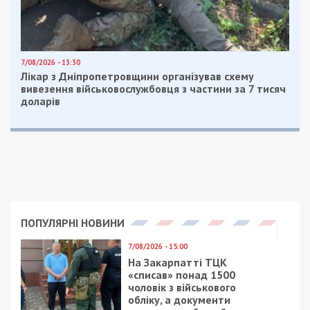
Центр стратегических коммуникаций и
информационной безопасности собрал десятки
таких историй и объединил их в
проекте
«Воспоминания»
.
Он представляет собой серию видеороликов,
рассказывающих истории украинцев, чья жизнь в
одночасье изменилась с началом российской
агрессии на Донбассе и в Крыму. О потерянных
навсегда близких, о разделенных семьях, о
необходимости заново строить жизнь вдали от
родного дома.