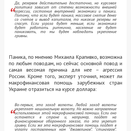
Да, резервов действительно достаточно, но курсовая
политика зависит от степени возможности внешней
агрессии, состояния внутренней экономики и паники.
Потому, что если будет паника, массовое снятие денег
со счетов и вывод капиталов, то никакие резервы не
спасут. Если угроза будет меньше, если экономика
будет работать ритмично, население не будет
паниковать, то мы будем наблюдать укрепление
гривны.
Паника, по мнению Михаила Крапивко, возможна
по любым поводам, но сейчас основной повод и
самая весомая причина для нее – агрессия
России. Кроме того, эксперт уточнил, может ли
макрофинансовая помощь зарубежных стран
Украине отразиться на курсе доллара:
Во-первых, это заход валюты. Любой заход валюты
укрепляет национальную валюту. Но важно направление
использования этой макрофинансовой помощи. Если оно
останется в стране и, например, пойдет на
финансирование оборонного заказа, то это укрепит
гривну. Если же эта макрофинансовая помощь пойдет в
уплату поставленных нам “джавелинов”, “стингеров”,