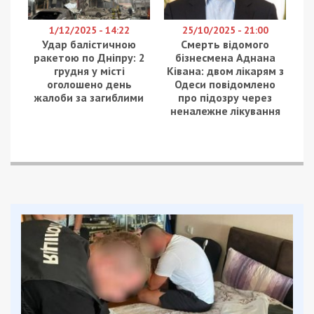
та захоплення Харкова.
Після вербування куратор направив агентці
перелік локацій, за якими вона мала «перевірити»
ймовірне базування Сил оборони.
Для цього фігурантка проходила поблизу
визначених об’єктів та вела спостереження за
їхніми зовнішніми периметрами.
У разі виявлення там українських захисників,
агентка фотографувала потенційну «ціль» з
прив’язкою до місцевості та позначала її
координати на гугл-картах.
Співробітники СБУ задокументували підривну
діяльність зловмисниці й затримали її.
Також Служба безпеки вжила комплексних
заходів для убезпечення локацій Сил оборони.
Під час обшуків у затриманої вилучено