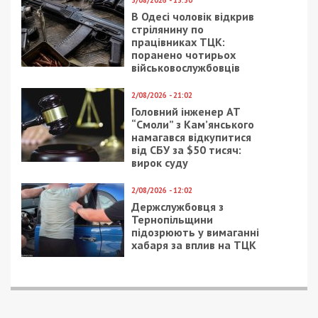
1/12/2025 - 14:22
25/10/2025 - 21:00
Удар балістичною
Смерть відомого
ракетою по Дніпру: 2
бізнесмена Аднана
грудня у місті
Ківана: двом лікарям з
оголошено день
Одеси повідомлено
жалоби за загиблими
про підозру через
неналежне лікування