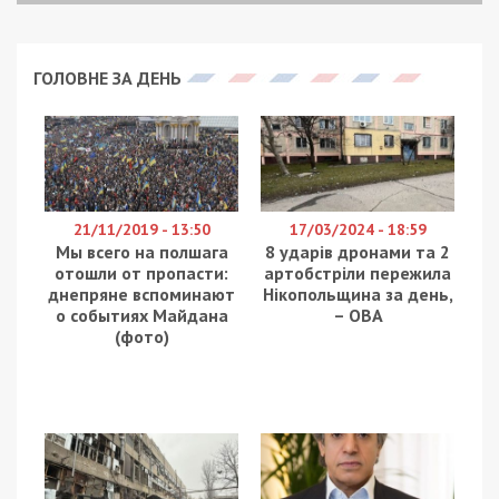
Служба безпеки затримала ще одну агентку
російської воєнної розвідки (більш відому як гру) у
Харкові. Зловмисниця коригувала ракетно-
бомбові удари агресора та чекала на окупацію
регіону. Про це повідомляє
49000
.
Як встановило розслідування, фігуранткою
виявилася 46-річна місцева безробітна. У поле
зору російської спецслужби жінка потрапила,
коли закликала у Телеграм-каналах до штурму