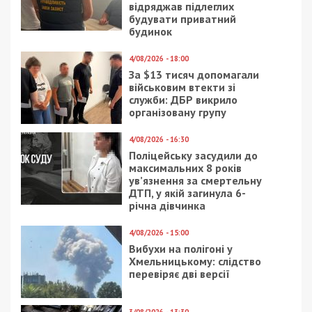
На Київщині офіцери приховали
самогубство військового
ГОЛОВНЕ ЗА ДЕНЬ
21/11/2019 - 13:50
17/03/2024 - 18:59
Мы всего на полшага
8 ударів дронами та 2
отошли от пропасти:
артобстріли пережила
днепряне вспоминают
Нікопольщина за день,
о событиях Майдана
– ОВА
(фото)