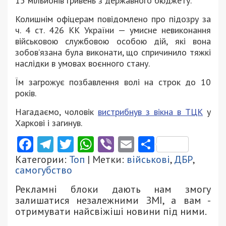
15 мільйонів гривень з державного бюджету.
Колишнім офіцерам повідомлено про підозру за
ч. 4 ст. 426 КК України — умисне невиконання
військовою службовою особою дій, які вона
зобов’язана була виконати, що спричинило тяжкі
наслідки в умовах воєнного стану.
Їм загрожує позбавлення волі на строк до 10
років.
Нагадаємо, чоловік
вистрибнув з вікна в ТЦК
у
Харкові і загинув.
Facebook
Telegram
Twitter
WhatsApp
Viber
Email
Поділити
Категории:
Топ
| Метки:
військові
,
ДБР
,
самогубство
Рекламні блоки дають нам змогу
залишатися незалежними ЗМІ, а вам -
отримувати найсвіжіші новини під ними.