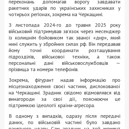
переконань допомагав ворогу завдавати
ракетних ударів по українських захисниках у
чотирьох регіонах, зокрема на Черкащині.
З листопада 2024-го до травня 2025 року
військовий підтримував зв’язок через месенджер
із колишнім бойовиком так званої «днр», який
нині служить у збройних силах рф. Він передавав
йому точні координати розташування
підрозділів, військової техніки, а також
персональні дані військовослужбовців —
прізвища та номери телефонів.
Зокрема, фігурант надав інформацію про
місцезнаходження своєї частини, дислокованої
на Черкащині. Зрадник свідомо відмовлявся від
винагороди за свої дії, пояснюючи це
підтримкою ідеології країни-агресора.
В одному з випадків, одразу після передачі
даних, по військовій частині було завдано
ракетного удару. Сам зрадник на той момент