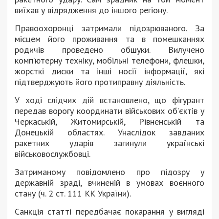
виїхав у відрядження до іншого регіону.
Правоохоронці затримали підозрюваного. За
місцем його проживання та в помешканнях
родичів проведено обшуки. Вилучено
комп’ютерну техніку, мобільні телефони, флешки,
жорсткі диски та інші носії інформації, які
підтверджують його протиправну діяльність.
У ході слідчих дій встановлено, що фігурант
передав ворогу координати військових об’єктів у
Черкаській, Житомирській, Рівненській та
Донецькій областях. Унаслідок завданих
ракетних ударів загинули українські
військовослужбовці.
Затриманому повідомлено про підозру у
державній зраді, вчиненій в умовах воєнного
стану (ч. 2 ст. 111 КК України).
Санкція статті передбачає покарання у вигляді