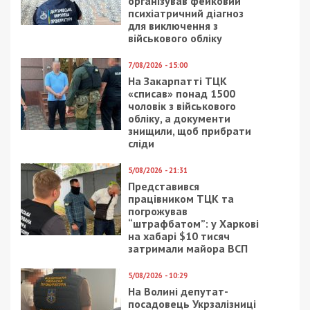
Рекламні блоки дають нам змогу
залишатися незалежними ЗМІ, а вам -
отримувати найсвіжіші новини під ними.
Приєднуйтесь також до 49000 в Google News. Слідкуйте
за останніми новинами!
Приєднатися
Читайте також
Предыдущая статья:
Офіцера ТЦК з Тернопільщини
судитимуть за списання харчів на 320
тисяч гривень
Следующая статья: