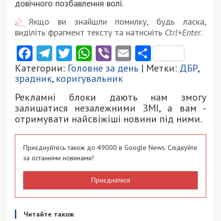
довічного позбавлення волі.
Якщо ви знайшли помилку, будь ласка,
виділіть фрагмент тексту та натисніть
Ctrl+Enter
.
Facebook
Telegram
Twitter
WhatsApp
Viber
Email
Поділити
Категории:
Головне за день
| Метки:
ДБР
,
зрадник
,
коригувальник
Рекламні блоки дають нам змогу
залишатися незалежними ЗМІ, а вам -
отримувати найсвіжіші новини під ними.
Приєднуйтесь також до 49000 в Google News. Слідкуйте
за останніми новинами!
Приєднатися
Читайте також