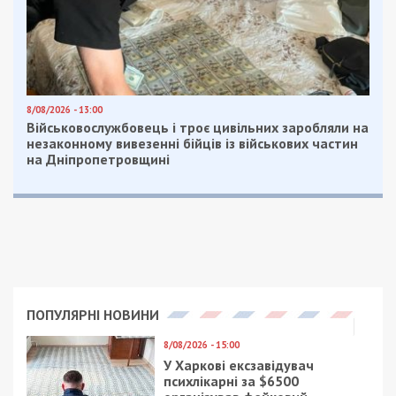
комп’ютерну техніку та мобільний телефон із
доказами роботи на рф.
Слідчі Служби безпеки повідомили їй про підозру
за ч. 2 ст. 111 Кримінального кодексу України
(державна зрада, вчинена в умовах воєнного
стану).
Зловмисниця перебуває під вартою без права
внесення застави. Їй загрожує довічне ув’язнення
з конфіскацією майна.
Нагадаємо, раніше ми повідомляли про те,
що
керівник Національного центру управління
космічними засобами отримав підозру за
розтрату мільйонів на супутникових знімках.
Facebook
Telegram
Twitter
WhatsApp
Viber
Email
Поділити
Категории:
Розслідування
| Метки:
зрадниця
,
коригувальник
,
СБУ