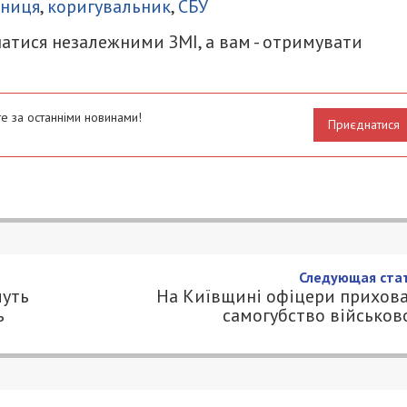
дниця
,
коригувальник
,
СБУ
атися незалежними ЗМІ, а вам - отримувати
е за останніми новинами!
Приєднатися
ни судитимуть за списання харчі
0.COM.UA