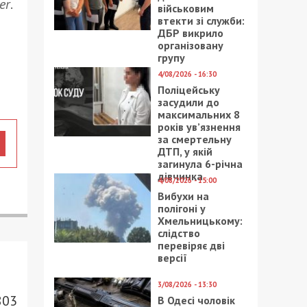
er
.
військовим
втекти зі служби:
ДБР викрило
організовану
групу
4/08/2026 - 16:30
Поліцейську
засудили до
максимальних 8
років ув’язнення
за смертельну
ДТП, у якій
загинула 6-річна
дівчинка
4/08/2026 - 15:00
Вибухи на
полігоні у
Хмельницькому:
слідство
перевіряє дві
версії
3/08/2026 - 13:30
803
В Одесі чоловік