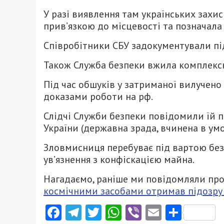
У разі виявлення там українських захис
прив’язкою до місцевості та позначала 
Співробітники СБУ задокументували під
Також Служба безпеки вжила комплексн
Під час обшуків у затриманої вилучено
доказами роботи на рф.
Слідчі Служби безпеки повідомили їй пр
України (державна зрада, вчинена в умо
Зловмисниця перебуває під вартою без 
ув’язнення з конфіскацією майна.
Нагадаємо, раніше ми повідомляли про
космічними засобами отримав підозру з
Facebook
Telegram
Twitter
WhatsApp
Viber
Email
Поділ