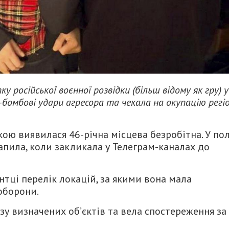
російської воєнної розвідки (більш відому як гру) у
бомбові удари агресора та чекала на окупацію регіо
кою виявилася 46-річна місцева безробітна. У по
апила, коли закликала у Телеграм-каналах до
нтці перелік локацій, за якими вона мала
оборони.
у визначених об’єктів та вела спостереження за