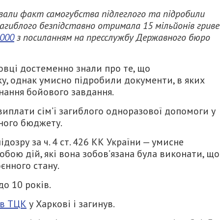
ховали факт самогубства підлеглого та підробили
загиблого безпідставно отримала 15 мільйонів грив
000
з посиланням на пресслужбу Державного бюро
овці достеменно знали про те, що
у, однак умисно підробили документи, в яких
онання бойового завдання.
виплати сім’ї загиблого одноразової допомоги у
вного бюджету.
озру за ч. 4 ст. 426 КК України — умисне
ою дій, які вона зобов’язана була виконати, що
єнного стану.
до 10 років.
 в ТЦК
у Харкові і загинув.