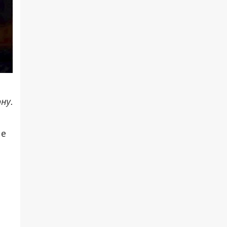
ну.
ле