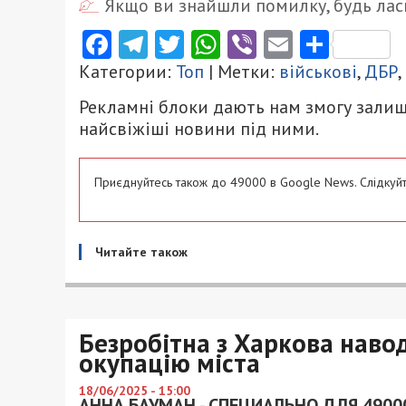
Якщо ви знайшли помилку, будь ласк
Facebook
Telegram
Twitter
WhatsApp
Viber
Email
Поділ
Категории:
Топ
| Метки:
військові
,
ДБР
,
Рекламні блоки дають нам змогу залиш
найсвіжіші новини під ними.
Приєднуйтесь також до 49000 в Google News. Слідкуйт
Читайте також
Безробітна з Харкова навод
окупацію міста
18/06/2025 - 15:00
АННА БАУМАН - СПЕЦИАЛЬНО ДЛЯ 4900