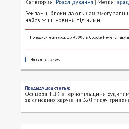
Категории:
Розслідування
| Метки:
зра
Рекламні блоки дають нам змогу залиш
найсвіжіші новини під ними.
Приєднуйтесь також до 49000 в Google News. Слідкуйт
Читайте також
Офіцера ТЦК з Тернопільщи
на 320 тисяч гривень
18/06/2025 - 13:30
АННА БАУМАН - СПЕЦИАЛЬНО ДЛЯ 4900