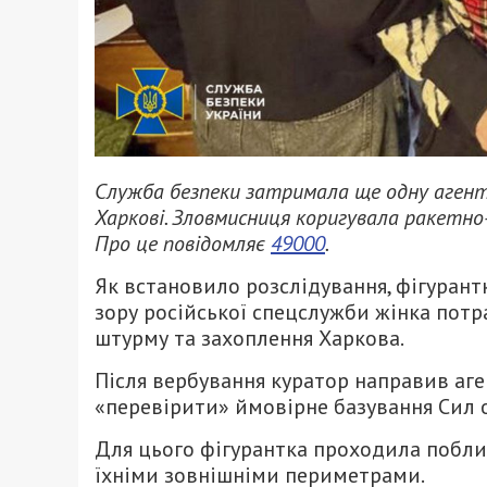
Служба безпеки затримала ще одну агентку 
Харкові. Зловмисниця коригувала ракетно-
Про це повідомляє
49000
.
Як встановило розслідування, фігурант
зору російської спецслужби жінка потр
штурму та захоплення Харкова.
Після вербування куратор направив аге
«перевірити» ймовірне базування Сил 
Для цього фігурантка проходила поблиз
їхніми зовнішніми периметрами.