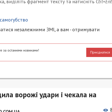
а, виділіть фрагмент тексту та натисніть
Ctrl+Ent
итися
самогубство
атися незалежними ЗМІ, а вам - отримувати
е за останніми новинами!
Приєднатися
ила ворожі удари і чекала на
0.COM.UA