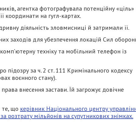
ників, агентка фотографувала потенційну «ціль» 
її координати на гугл-картах.
ривну діяльність зловмисниці й затримали її.
их заходів для убезпечення локацій Сил оборон
 комп’ютерну техніку та мобільний телефон із
о підозру за ч. 2 ст. 111 Кримінального кодексу
вах воєнного стану).
права внесення застави. Їй загрожує довічне
 те, що
керівник Національного центру управлін
а розтрату мільйонів на супутникових знімках.
итися