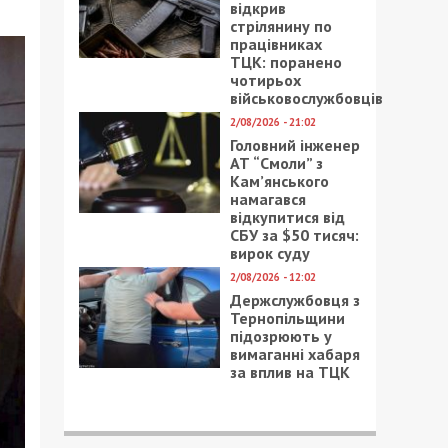
відкрив
стрілянину по
працівниках
ТЦК: поранено
чотирьох
військовослужбовців
2/08/2026 - 21:02
Головний інженер
АТ “Смоли” з
Кам’янського
намагався
відкупитися від
СБУ за $50 тисяч:
вирок суду
2/08/2026 - 12:02
Держслужбовця з
Тернопільщини
підозрюють у
вимаганні хабаря
за вплив на ТЦК