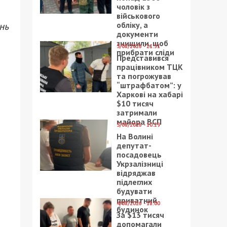
чоловік з
військового
обліку, а
ень
документи
знищили, щоб
5/08/2026 - 21:31
прибрати сліди
Представився
працівником ТЦК
та погрожував
“штрафбатом”: у
Харкові на хабарі
$10 тисяч
затримали
майора ВСП
5/08/2026 - 10:29
На Волині
депутат-
посадовець
Укрзалізниці
відряджав
підлеглих
будувати
приватний
4/08/2026 - 18:00
будинок
За $13 тисяч
допомагали