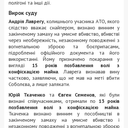
полігоні та інші дії.
Вирок суду
Андрія Лаврегу
, колишнього учасника АТО, якого
слідство вважає снайпером, визнано винним у
закінченому замаху на умисне вбивство, вбивстві
через необережність, незаконному поводженні з
вогнепальною зброєю та боєприпасами,
підробленні офіційного документа та його
використанні. Йому призначено покарання у
вигляді
15 років позбавлення волі з
конфіскацією майна
. Лаврега визнавав вину
частково, заявляючи, що не мав на меті вбити
Соболєва, а лише залякати.
Юрій Ткаченко
та
Євген Семенов
, які були
визнані співучасниками, отримали по
13 років
позбавлення волі з конфіскацією майна
.
Ткаченка визнано винним у пособництві в
закінченому замаху на умисне вбивство і
незаконному поводженні з вогнепальною зброєю