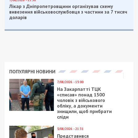
залучили директора товариства з утилізації. На
підтвердження “легальності” цієї операції,
шахраї переказали 200 тисяч гривень з
призначенням “оплата за послуги утилізації”,
хоча відповідних рахунків підприємство не
виставляло.
Обшуки та підозри
Поліцейські провели масштабні санкціоновані
обшуки на території п’яти областей: Одеської,
Сумської, Кіровоградської, Львівської та у Києві.
Слідчі дії проходили в офісах юридичних осіб,
зернових терміналах, за місцем проживання
фігурантів, у нотаріусів, які були залучені до
незаконної перереєстрації заставного майна, у
банківській установі та на підприємстві, що
нібито проводило утилізацію сільгосппродукції.
За результатами обшуків вилучено значну
кількість документів, матеріальні носії