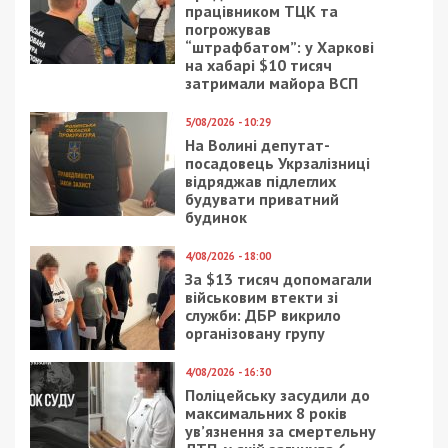
інформації, а також відібрано зразки зерна для
експертизи щодо його походження.
Слідчі оголосили
генеральному директору
українського товариства та двом
бенефіціарним власникам компаній-
нерезидентів
про підозру за
шахрайство (ч. 4
ст. 190 Кримінального Кодексу України)
та
службове підроблення (ч. 2 ст. 366
Кримінального Кодексу України)
.
Фігурантам загрожує до 12 років позбавлення
волі та позбавлення права займати певні посади
з конфіскацією майна.