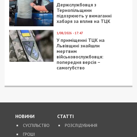
Facebook
Telegram
Twitter
WhatsApp
Viber
Email
Поділити
Категории:
Головне за день
,
Популярні
новини
,
Суспільство
| Метки:
гроші
,
розслідування
,
шахрайство
Рекламні блоки дають нам змогу
залишатися незалежними ЗМІ, а вам -
отримувати найсвіжіші новини під ними.
Приєднуйтесь також до 49000 в Google News. Слідкуйте
за останніми новинами!
Приєднатися
Читайте також