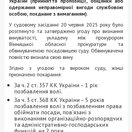
України (прийняття пропозиції, обіцянки або
одержання неправомірної вигоди службовою
особою, поєднане з вимаганням)
.
У судовому засіданні 20 червня 2025 року було
розглянуто та затверджено угоду про визнання
винуватості, укладену між прокурором
Вінницької обласної прокуратури та
обвинуваченою посадовицею суду. Обвинувачена
повністю визнала свою вину.
Згідно з угодою та вироком суду, жінці
призначено покарання:
За ч. 2 ст. 357 КК України – 1 рік
позбавлення волі.
За ч. 3 ст. 368 КК України – 5 років
позбавлення волі з позбавленням права
обіймати посади, пов’язані з
виконанням організаційно-розпорядчих
та адміністративно-господарських
функцій, на 2 роки.