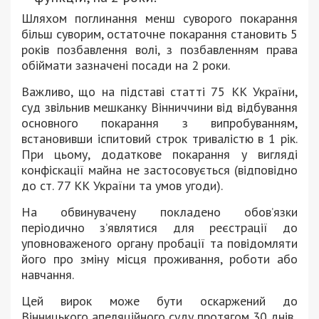
Шляхом поглинання менш суворого покарання
більш суворим, остаточне покарання становить 5
років позбавлення волі, з позбавленням права
обіймати зазначені посади на 2 роки.
Важливо, що на підставі статті 75 КК України,
суд звільнив мешканку Вінниччини від відбування
основного покарання з випробуванням,
встановивши іспитовий строк тривалістю в 1 рік.
При цьому, додаткове покарання у вигляді
конфіскації майна не застосовується (відповідно
до ст. 77 КК України та умов угоди).
На обвинувачену покладено обов’язки
періодично з’являтися для реєстрації до
уповноваженого органу пробації та повідомляти
його про зміну місця проживання, роботи або
навчання.
Цей вирок може бути оскаржений до
Вінницького апеляційного суду протягом 30 днів.