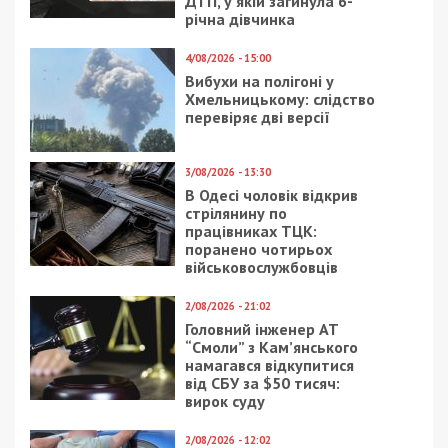
13 травня 2025 року одного з організаторів
злочинної схеми було взято під варту з
альтернативою внесення застави у розмірі
понад
557 мільйонів гривень
. Досудове розслідування
триває.
Нагадаємо, раніше ми повідомляли про те, що
керівника держпідприємства НААН викрили на
продажі врожаю зі збитками на 13 мільйонів.