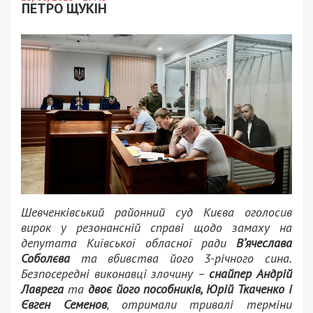
ПЕТРО ЩУКІН
Шевченківський районний суд Києва оголосив
вирок у резонансній справі щодо замаху на
депутата Київської обласної ради
Вʼячеслава
Соболєва
та вбивства його 3-річного сина.
Безпосередні виконавці злочину –
снайпер Андрій
Лаврега
та
двоє його пособників, Юрій Ткаченко і
Євген Семенов
, отримали тривалі терміни