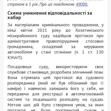
строком в 1 рік. Про це повідомляє
49000.
Схема уникнення відповідальності за
хабар
За матеріалами кримінального провадження, у
кінці квітня 2021 року до Козятинського
міськрайонного суду надійшов протокол про
адміністративне правопорушення стосовно
громадянина, складений за керування
автомобілем у стані сп’яніння (ч. 1 ст. 130
КУпАП).
Посадовиця суду, використовуючи своє
службове становище, розробила злочинний план.
Вона отримала цей протокол від судового
розпорядника (який не був обізнаний про її
наміри) і навмисно залишила його у себе, не
передаючи для реєстрації в автоматизованій
системі та подальшого розподілу на суддю.
Метою цих дій було створення умов, за яких
протокол не буде розглянутий судом у