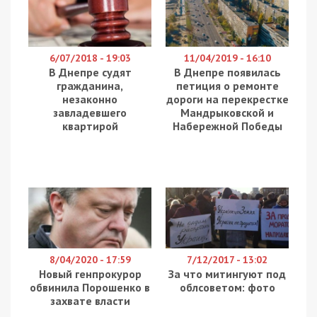
Поліцейські ліквідували злочинну групу, яка
організувала масштабну шахрайську схему,
заволодівши 20 мільйонами доларів США
інвестицій від американської компанії. Шахраї
імітували наявність зерна для отримання
кредитів, а потім “утилізували” неіснуючі запаси.
Про це повідомляє
49000
з посиланням на
Нацполіцію України.
За даними Департаменту стратегічних
розслідувань, до складу злочинної групи
входили бенефіціарні власники компаній-
нерезидентів та генеральний директор
українського товариства. Ці особи контролювали