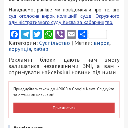
Нагадаємо, раніше ми повідомляли про те, що
суд оголосив вирок колишній судді Окружного
адміністративного суду Києва за хабарництво.
Facebook
Telegram
Twitter
WhatsApp
Viber
Email
Поділити
Категории:
Суспільство
| Метки:
вирок
,
корупція
,
хабар
Рекламні блоки дають нам змогу
залишатися незалежними ЗМІ, а вам -
отримувати найсвіжіші новини під ними.
Приєднуйтесь також до 49000 в Google News. Слідкуйте
за останніми новинами!
Приєднатися
Читайте також