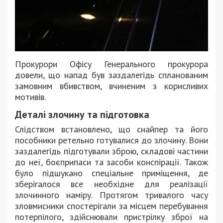
Прокурори Офісу Генерального прокурора
довели, що напад був заздалегідь спланованим
замовним вбивством, вчиненим з корисливих
мотивів.
Деталі злочину та підготовка
Слідством встановлено, що снайпер та його
пособники ретельно готувалися до злочину. Вони
заздалегідь підготували зброю, складові частини
до неї, боєприпаси та засоби конспірації. Також
було підшукано спеціальне приміщення, де
зберігалося все необхідне для реалізації
злочинного наміру. Протягом тривалого часу
зловмисники спостерігали за місцем перебування
потерпілого, здійснювали пристрілку зброї на