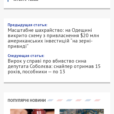
Масштабне шахрайство: на Одещині
викрито схему з привласнення $20 млн
американських інвестицій “на зерні-
привиді”
23/06/2025 - 14:55
ПЕТРО ЩУКІН - СПЕЦИАЛЬНО ДЛЯ
838
49000.COM.UA