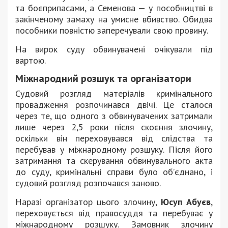
та боєприпасами, а Семенова — у пособництві в
закінченому замаху на умисне вбивство. Обидва
пособники повністю заперечували свою провину.
На вирок суду обвинувачені очікували під
вартою.
Міжнародний розшук та організатори
Судовий розгляд матеріалів кримінального
провадження розпочинався двічі. Це сталося
через те, що одного з обвинувачених затримали
лише через 2,5 роки після скоєння злочину,
оскільки він переховувався від слідства та
перебував у міжнародному розшуку. Після його
затримання та скерування обвинувального акта
до суду, кримінальні справи було об’єднано, і
судовий розгляд розпочався заново.
Наразі організатор цього злочину,
Юсуп Абуєв
,
переховується від правосуддя та перебуває у
міжнародному розшуку. Замовник злочину