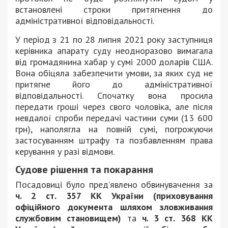
встановлені строки притягнення до
адміністративної відповідальності.
У період з 21 по 28 липня 2021 року заступниця
керівника апарату суду неодноразово вимагала
від громадянина хабар у сумі 2000 доларів США.
Вона обіцяла забезпечити умови, за яких суд не
притягне його до адміністративної
відповідальності. Спочатку вона просила
передати гроші через свого чоловіка, але після
невдалої спроби передачі частини суми (13 600
грн), наполягла на повній сумі, погрожуючи
застосуванням штрафу та позбавленням права
керування у разі відмови.
Судове рішення та покарання
Посадовиці було пред’явлено обвинувачення за
ч. 2 ст. 357 КК України (приховування
офіційного документа шляхом зловживання
службовим становищем)
та
ч. 3 ст. 368 КК