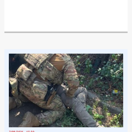
діяльність підприємств із перевалки
зернопродуктів в Одеському морському порту.
Схема полягала в укладанні низки кредитних
договорів з іноземним інвестором під заставу
зерна. Однак, як з’ясувалося,
цього зерна
фактично не було
. Для введення в оману
представників американської компанії,
зловмисники вносили до офіційних документів
неправдиві відомості щодо його наявності
,
штучно збільшуючи кредитний ліміт.
Щоб створити ілюзію дотримання зобов’язань,
боржники сплачували відсотки за кредитом, тоді
як основна сума залишалась непогашеною.
Імітація “утилізації” неіснуючого зерна
Найбільш зухвалим кроком стало те, що згодом
зловмисники навіть
імітували псування та
подальшу утилізацію заставного зерна
, якого
фактично не було на складах. Для цього вони