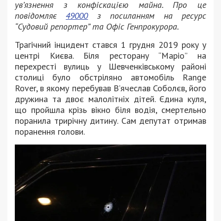
ув’язнення з конфіскацією майна. Про це
повідомляє
49000
з посиланням на ресурс
“Судовий репортер” та Офіс Генпрокурора.
Трагічний інцидент стався 1 грудня 2019 року у
центрі Києва. Біля ресторану “Маріо” на
перехресті вулиць у Шевченківському районі
столиці було обстріляно автомобіль Range
Rover, в якому перебував Вʼячеслав Соболєв, його
дружина та двоє малолітніх дітей. Єдина куля,
що пройшла крізь вікно біля водія, смертельно
поранила трирічну дитину. Сам депутат отримав
поранення голови.