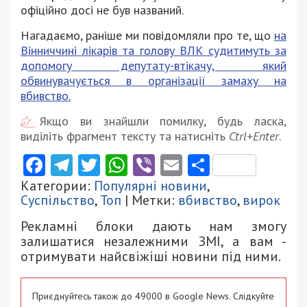
офіційно досі не був названий.
Нагадаємо, раніше ми повідомляли про те, що
на
Вінниччині лікарів та голову ВЛК судитимуть за
допомогу депутату-втікачу, який
обвинувачується в організації замаху на
вбивство.
Якщо ви знайшли помилку, будь ласка,
виділіть фрагмент тексту та натисніть
Ctrl+Enter
.
Facebook
Telegram
Twitter
WhatsApp
Viber
Email
Поділити
Категории:
Популярні новини
,
Суспільство
,
Топ
| Метки:
вбивство
,
вирок
Рекламні блоки дають нам змогу
залишатися незалежними ЗМІ, а вам -
отримувати найсвіжіші новини під ними.
Приєднуйтесь також до 49000 в Google News. Слідкуйте