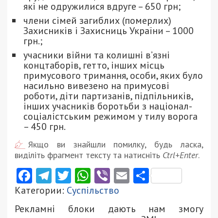
які не одружилися вдруге – 650 грн;
члени сімей загиблих (померлих)
Захисників і Захисниць України – 1000
грн.;
учасники війни та колишні в’язні
концтаборів, гетто, інших місць
примусового тримання, особи, яких було
насильно вивезено на примусові
роботи, діти партизанів, підпільників,
інших учасників боротьби з націонал-
соціалістським режимом у тилу ворога
– 450 грн.
Якщо ви знайшли помилку, будь ласка,
виділіть фрагмент тексту та натисніть
Ctrl+Enter
.
Facebook
Telegram
Twitter
WhatsApp
Viber
Email
Поділити
Категории:
Суспільство
Рекламні блоки дають нам змогу