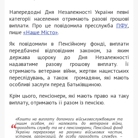
Напередодні Дня Незалежності України певні
категорії населення отримають разові грошові
виплати. Про це повідомила пресслужба
ПФУ
,
пише
«Наше Місто»
.
Як повідомили в Пенсійному фонді, виплати
передбачені відповідним законом, за яким
держава щороку до Дня Незалежності
надаватиме разову грошову виплату. Її
отримають ветерани війни, жертви нацистських
переслідувань, а також громадяни, які мають
особливі заслуги перед Батьківщиною.
Крім цього, пенсіонери, які мають право на таку
виплату, отримають її разом із пенсією.
«Кошти на виплату допомоги військовослужбовцям та
іншим особам, які належать до ветеранів війни,
проходять службу та не є пенсіонерами, Пенсійний фонд
України перераховує на рахунки військових частин,
установ, організацій, де особи проходять службу», –