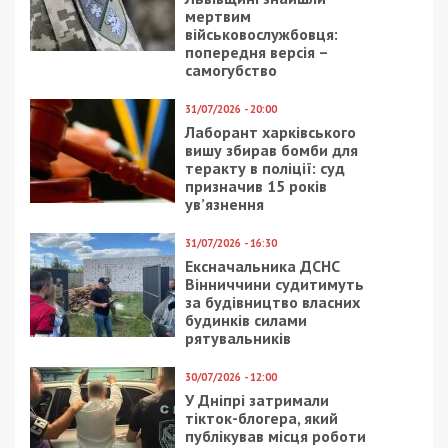
мертвим
військовослужбовця:
попередня версія –
самогубство
31/07/2026 - 20:00
Лаборант харківського
вишу збирав бомби для
теракту в поліції: суд
призначив 15 років
ув’язнення
31/07/2026 - 16:30
Ексначальника ДСНС
Вінниччини судитимуть
за будівництво власних
будинків силами
рятувальників
30/07/2026 - 12:00
У Дніпрі затримали
тікток-блогера, який
публікував місця роботи