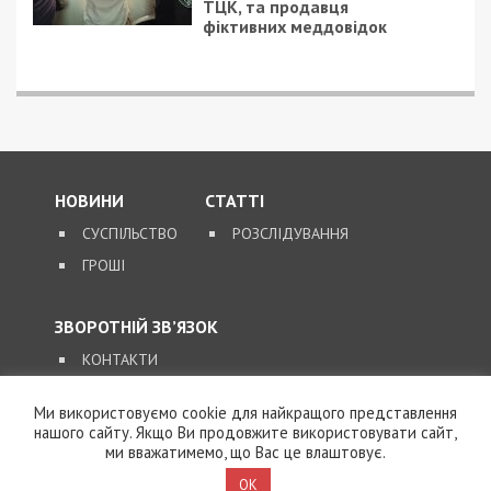
ТЦК, та продавця
фіктивних меддовідок
НОВИНИ
СТАТТІ
СУСПІЛЬСТВО
РОЗСЛІДУВАННЯ
ГРОШІ
ЗВОРОТНІЙ ЗВ’ЯЗОК
КОНТАКТИ
Ми використовуємо cookie для найкращого представлення
SUPPORT@49000.COM.UA
нашого сайту. Якщо Ви продовжите використовувати сайт,
ми вважатимемо, що Вас це влаштовує.
© 2026, ВСІ ПРАВА ЗАХИЩЕНІ
49000.COM.UA
OK