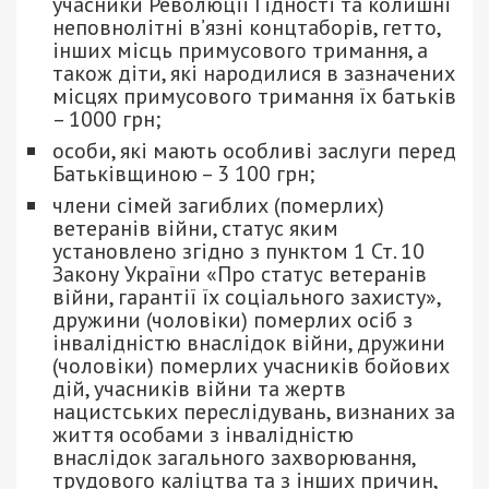
учасники Революції Гідності та колишні
неповнолітні в’язні концтаборів, гетто,
інших місць примусового тримання, а
також діти, які народилися в зазначених
місцях примусового тримання їх батьків
– 1000 грн;
особи, які мають особливі заслуги перед
Батьківщиною – 3 100 грн;
члени сімей загиблих (померлих)
ветеранів війни, статус яким
установлено згідно з пунктом 1 Ст. 10
Закону України «Про статус ветеранів
війни, гарантії їх соціального захисту»,
дружини (чоловіки) померлих осіб з
інвалідністю внаслідок війни, дружини
(чоловіки) померлих учасників бойових
дій, учасників війни та жертв
нацистських переслідувань, визнаних за
життя особами з інвалідністю
внаслідок загального захворювання,
трудового каліцтва та з інших причин,