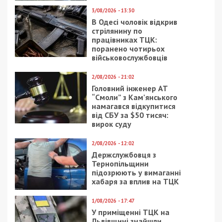
3/08/2026 - 13:30
В Одесі чоловік відкрив
стрілянину по
працівниках ТЦК:
поранено чотирьох
військовослужбовців
2/08/2026 - 21:02
Головний інженер АТ
“Смоли” з Кам’янського
намагався відкупитися
від СБУ за $50 тисяч:
вирок суду
2/08/2026 - 12:02
Держслужбовця з
Тернопільщини
підозрюють у вимаганні
хабаря за вплив на ТЦК
1/08/2026 - 17:47
У приміщенні ТЦК на
Львівщині знайшли