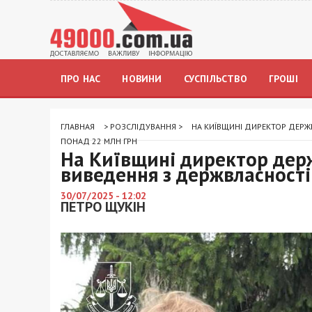
ПРО НАС
НОВИНИ
СУСПІЛЬСТВО
ГРОШІ
ГЛАВНАЯ
>
РОЗСЛІДУВАННЯ
>
НА КИЇВЩИНІ ДИРЕКТОР ДЕРЖ
ПОНАД 22 МЛН ГРН
На Київщині директор дер
виведення з держвласності
30/07/2025 - 12:02
ПЕТРО ЩУКІН