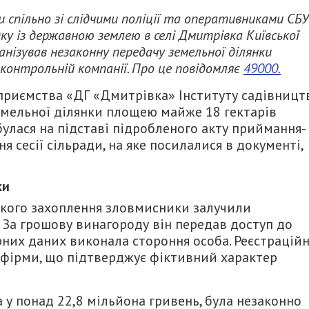
 спільно зі слідчими поліції та оперативниками СБУ
 із державною землею в селі Дмитрівка Київської
нізував незаконну передачу земельної ділянки
дконтрольній компанії. Про це повідомляє
49000.
приємства «ДГ «Дмитрівка» Інституту садівницт
емельної ділянки площею майже 18 гектарів
улася на підставі підробленого акту приймання-
ня сесії сільради, на яке посилалися в документі,
ки
ького захоплення зловмисники залучили
За грошову винагороду він передав доступ до
рних даних виконала стороння особа. Реєстраційн
 фірми, що підтверджує фіктивний характер
 у понад 22,8 мільйона гривень, була незаконно