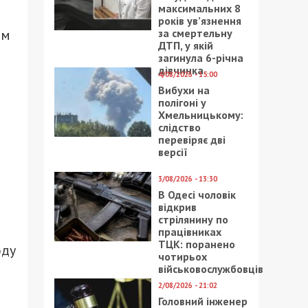
максимальних 8
років ув’язнення
им
за смертельну
ДТП, у якій
загинула 6-річна
дівчинка
4/08/2026 - 15:00
Вибухи на
полігоні у
Хмельницькому:
слідство
перевіряє дві
версії
і
3/08/2026 - 13:30
В Одесі чоловік
відкрив
стрілянину по
працівниках
ТЦК: поранено
оду
чотирьох
військовослужбовців
2/08/2026 - 21:02
Головний інженер