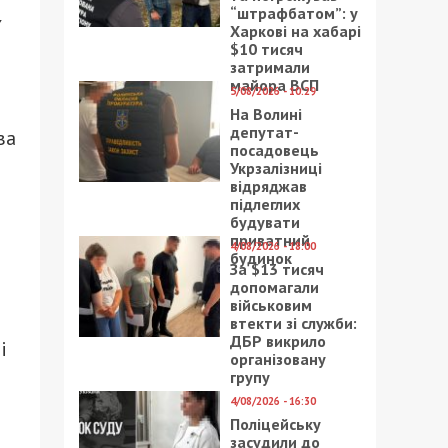
“штрафбатом”: у
Харкові на хабарі
$10 тисяч
затримали
майора ВСП
5/08/2026 - 10:29
На Волині
депутат-
ва
посадовець
Укрзалізниці
відряджав
підлеглих
будувати
приватний
4/08/2026 - 18:00
будинок
За $13 тисяч
допомагали
військовим
втекти зі служби:
ДБР викрило
і
організовану
групу
4/08/2026 - 16:30
Поліцейську
засудили до