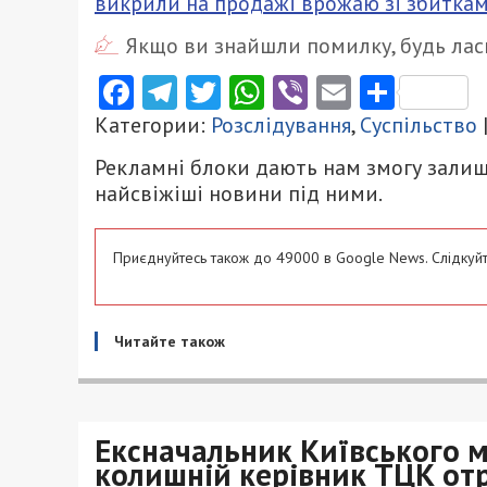
викрили на продажі врожаю зі збиткам
Якщо ви знайшли помилку, будь ласк
Facebook
Telegram
Twitter
WhatsApp
Viber
Email
Поділ
Категории:
Розслідування
,
Суспільство
Рекламні блоки дають нам змогу залиш
найсвіжіші новини під ними.
Приєднуйтесь також до 49000 в Google News. Слідкуйт
Читайте також
Ексначальник Київського м
колишній керівник ТЦК отр