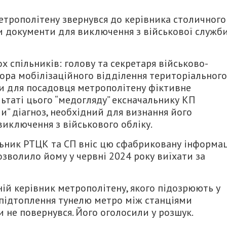
етрополітену звернувся до керівника столичного
 документи для виключення з військової служб
х спільників: голову та секретаря військово-
атора мобілізаційного відділення територіального
и для посадовця метрополітену фіктивне
ьтаті цього “медогляду” ексначальнику КП
” діагноз, необхідний для визнання його
иключення з військового обліку.
альник РТЦК та СП вніс цю сфабриковану інформа
озволило йому у червні 2024 року виїхати за
ій керівник метрополітену, якого підозрюють у
 підтоплення тунелю метро між станціями
и не повернувся. Його оголосили у розшук.