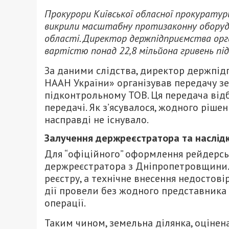
Прокурори Київської обласної прокуратури
викрили масштабну протизаконну оборудку
області. Директор держпідприємства орга
вартістю понад 22,8 мільйона гривень пі
За даними слідства, директор держпід
НААН України» організував передачу з
підконтрольному ТОВ. Ця передача відб
передачі. Як з’ясувалося, жодного рішен
насправді не існувало.
Залучення держреєстратора та наслід
Для “офіційного” оформлення рейдерс
держреєстратора з Дніпропетровщини. 
реєстру, а технічне внесення недостові
дії провели без жодного представника
операції.
Таким чином, земельна ділянка, оцінена