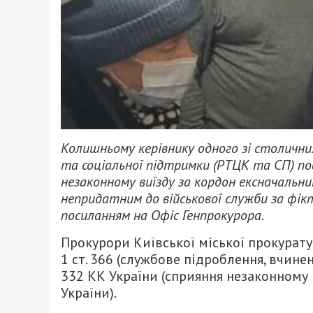
Колишньому керівнику одного зі столичн
та соціальної підтримки (РТЦК та СП) пов
незаконному виїзду за кордон ексначальни
непридатним до військової служби за фік
посиланням на Офіс Генпрокурора.
Прокурори Київської міської прокуратури
1 ст. 366 (службове підроблення, вчинен
332 КК України (сприяння незаконному
України).