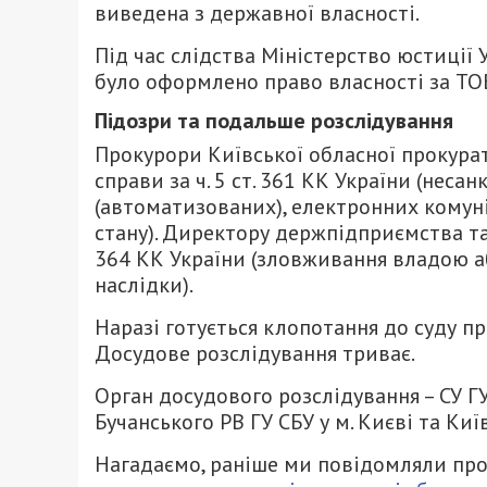
виведена з державної власності.
Під час слідства Міністерство юстиції
було оформлено право власності за ТО
Підозри та подальше розслідування
Прокурори Київської обласної прокура
справи за ч. 5 ст. 361 КК України (нес
(автоматизованих), електронних комуні
стану). Директору держпідприємства так
364 КК України (зловживання владою 
наслідки).
Наразі готується клопотання до суду п
Досудове розслідування триває.
Орган досудового розслідування – СУ Г
Бучанського РВ ГУ СБУ у м. Києві та Киї
Нагадаємо, раніше ми повідомляли про