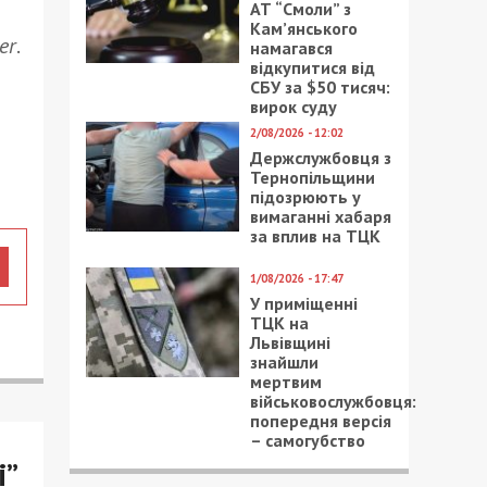
АТ “Смоли” з
Кам’янського
er
.
намагався
відкупитися від
СБУ за $50 тисяч:
вирок суду
2/08/2026 - 12:02
Держслужбовця з
Тернопільщини
підозрюють у
вимаганні хабаря
за вплив на ТЦК
1/08/2026 - 17:47
У приміщенні
ТЦК на
Львівщині
знайшли
мертвим
військовослужбовця:
попередня версія
– самогубство
і”