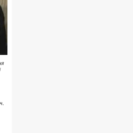
ня
і
ч.