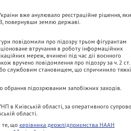
 України вже анулювало реєстраційне рішення, як
В, повернувши землю державі.
тури повідомили про підозру трьом фігурантам
анкціоноване втручання в роботу інформаційних
каційних мереж, вчинені під час дії воєнного
ож вручено повідомлення про підозру за ч. 2 ст.
або службовим становищем, що спричинило тяжк
ро обрання підозрюваним запобіжних заходів.
УНП в Київській області, за оперативного супров
вській області.
 те, що
керівника держпідприємства НААН