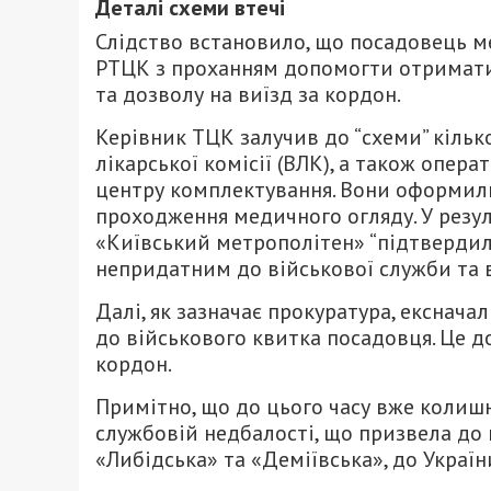
Деталі схеми втечі
Слідство встановило, що посадовець м
РТЦК з проханням допомогти отримати
та дозволу на виїзд за кордон.
Керівник ТЦК залучив до “схеми” кілько
лікарської комісії (ВЛК), а також опер
центру комплектування. Вони оформил
проходження медичного огляду. У резул
«Київський метрополітен» “підтвердили
непридатним до військової служби та в
Далі, як зазначає прокуратура, екснач
до військового квитка посадовця. Це д
кордон.
Примітно, що до цього часу вже колишн
службовій недбалості, що призвела до
«Либідська» та «Деміївська», до Україн