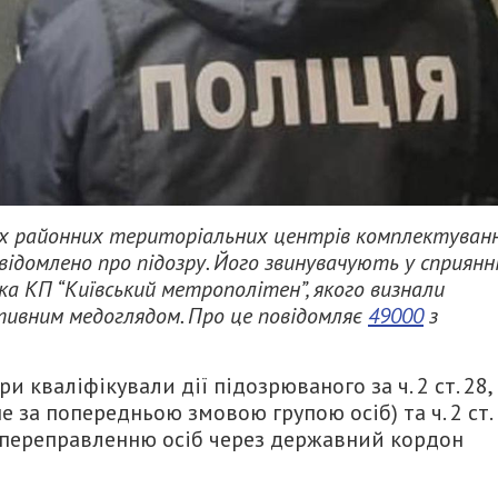
их районних територіальних центрів комплектуван
ідомлено про підозру. Його звинувачують у сприянн
ка КП “Київський метрополітен”, якого визнали
тивним медоглядом. Про це повідомляє
49000
з
 кваліфікували дії підозрюваного за ч. 2 ст. 28, 
е за попередньою змовою групою осіб) та ч. 2 ст.
 переправленню осіб через державний кордон