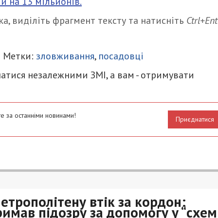
и на 13 мільйонів.
а, виділіть фрагмент тексту та натисніть
Ctrl+Ent
итися
| Метки:
зловживання
,
посадовці
атися незалежними ЗМІ, а вам - отримувати
е за останніми новинами!
Приєднатися
етрополітену втік за кордон:
имав підозру за допомогу у “схем