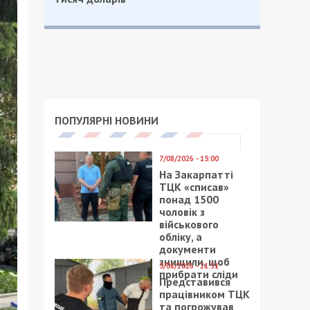
ПОПУЛЯРНІ НОВИНИ
7/08/2026 - 15:00
На Закарпатті
ТЦК «списав»
понад 1500
чоловік з
військового
обліку, а
документи
знищили, щоб
5/08/2026 - 21:31
прибрати сліди
Представився
працівником ТЦК
та погрожував