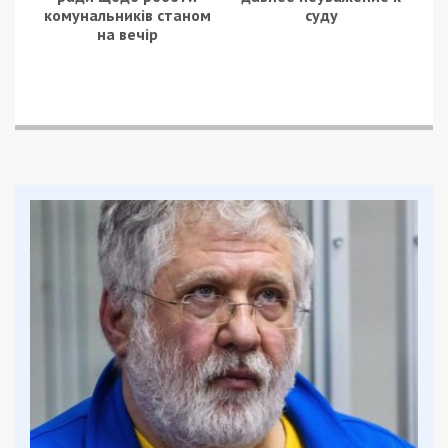
комунальників станом
суду
на вечір