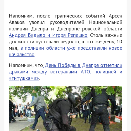
Напомним, после трагических событий Арсен
Аваков уволил руководителей Национальной
полиции Днепра и Днепропетровской области
Андрея Бидыло и Игоря Репешко
. Столь важные
должности пустовали недолго, в тот же день, 10
мая,
в полиции области уже представили новое
начальство
.
Напомним, что
День Победы в Днепре отметили
драками между ветеранами АТО, полицией и
«титушками»
.