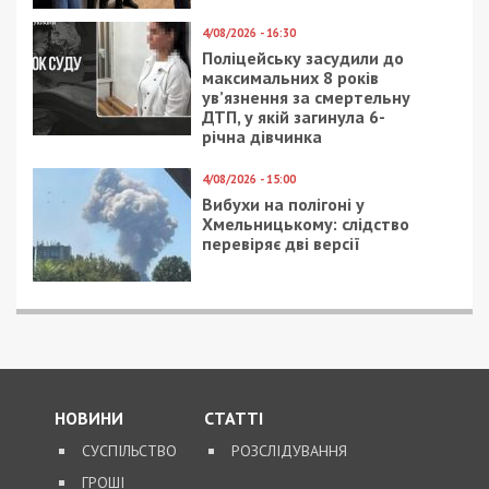
4/08/2026 - 16:30
Поліцейську засудили до
максимальних 8 років
ув’язнення за смертельну
ДТП, у якій загинула 6-
річна дівчинка
4/08/2026 - 15:00
Вибухи на полігоні у
Хмельницькому: слідство
перевіряє дві версії
НОВИНИ
СТАТТІ
СУСПІЛЬСТВО
РОЗСЛІДУВАННЯ
ГРОШІ