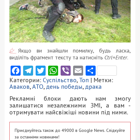
Якщо ви знайшли помилку, будь ласка,
виділіть фрагмент тексту та натисніть
Ctrl+Enter
.
Facebook
Telegram
Twitter
WhatsApp
Viber
Email
Поділити
Категории:
Суспільство
,
Топ
| Метки:
Аваков
,
АТО
,
день победы
,
драка
Рекламні блоки дають нам змогу
залишатися незалежними ЗМІ, а вам -
отримувати найсвіжіші новини під ними.
Приєднуйтесь також до 49000 в Google News. Слідкуйте
за останніми новинами!