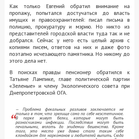
Как только Евгений обратил внимание на
пропажу, попытался достучаться до власть
имущих и правоохранителей: писал письма в
полицию, прокуратуру и мэрию. Но никто из
представителей городской власти туда так и не
добрался. Сейчас у него есть целый архив с
копиями писем, ответов на них и даже фото
поэтапно исчезающего памятника. Но никому до
этого дела нет.
В поисках правды пенсионер обратился к
Татьяне Лампике, главе политической партии
«Зеленые» и члену Экологического совета при
Днепропетровской ОГА.
— Проблема фекальных разливов заключается не
только в том, что зрелище само по себе неэстетичное.
В парке живут белки, которые могут быть
разносчиками инфекции. Последствия могут быть
печальными, вплоть до эпидемии бешенства. Кроме
того, это место уже давно стало таким себе
клондайком для наркоманов и любителей выпить. Сюда