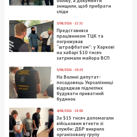
обліку, а документи
знищили, щоб прибрати
сліди
5/08/2026 - 21:31
Представився
працівником ТЦК та
погрожував
“штрафбатом”: у Харкові
на хабарі $10 тисяч
затримали майора ВСП
5/08/2026 - 10:29
На Волині депутат-
посадовець Укрзалізниці
відряджав підлеглих
будувати приватний
будинок
4/08/2026 - 18:00
За $13 тисяч допомагали
військовим втекти зі
служби: ДБР викрило
організовану групу