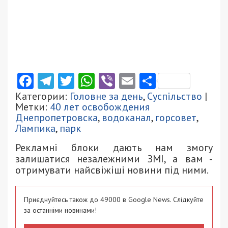
Facebook
Telegram
Twitter
WhatsApp
Viber
Email
Поділити
Категории:
Головне за день
,
Суспільство
|
Метки:
40 лет освобождения
Днепропетровска
,
водоканал
,
горсовет
,
Лампика
,
парк
Рекламні блоки дають нам змогу
залишатися незалежними ЗМІ, а вам -
отримувати найсвіжіші новини під ними.
Приєднуйтесь також до 49000 в Google News. Слідкуйте
за останніми новинами!