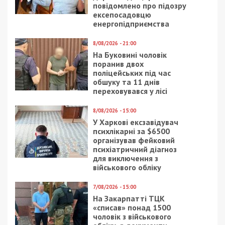
повідомлено про підозру
ексепосадовцю
енергопідприємства
8/08/2026 - 21:00
На Буковині чоловік
поранив двох
поліцейських під час
обшуку та 11 днів
переховувався у лісі
8/08/2026 - 15:00
У Харкові ексзавідувач
психлікарні за $6500
організував фейковий
психіатричний діагноз
для виключення з
військового обліку
7/08/2026 - 15:00
На Закарпатті ТЦК
«списав» понад 1500
чоловік з військового