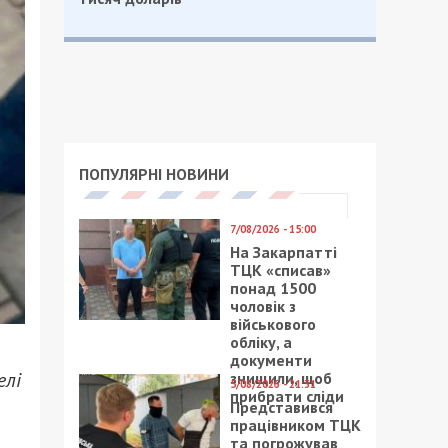
ПОПУЛЯРНІ НОВИНИ
7/08/2026 - 15:00
На Закарпатті
ТЦК «списав»
понад 1500
чоловік з
військового
обліку, а
документи
елі
знищили, щоб
5/08/2026 - 21:31
прибрати сліди
Представився
працівником ТЦК
та погрожував