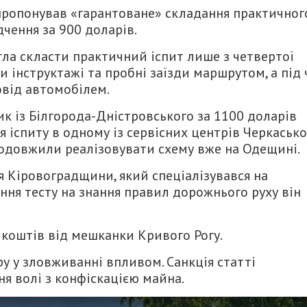
 пропонував «гарантоване» складання практичног
дчення за 900 доларів.
гла скласти практичний іспит лише з четвертої
 інструктажі та пробні заїзди маршрутом, а під 
овід автомобілем.
ик із Білгорода-Дністровського за 1100 доларів
 іспиту в одному із сервісних центрів Черкасько
родовжили реалізовувати схему вже на Одещині.
Кіровоградщини, який спеціалізувався на
ання тесту на знання правил дорожнього руху він
 коштів від мешканки Кривого Рогу.
у у зловживанні впливом. Санкція статті
я волі з конфіскацією майна.