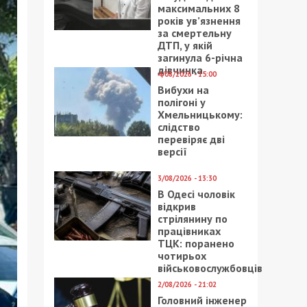
максимальних 8
років ув’язнення
за смертельну
ДТП, у якій
загинула 6-річна
дівчинка
4/08/2026 - 15:00
Вибухи на
полігоні у
Хмельницькому:
слідство
перевіряє дві
версії
3/08/2026 - 13:30
В Одесі чоловік
відкрив
стрілянину по
працівниках
ТЦК: поранено
чотирьох
військовослужбовців
2/08/2026 - 21:02
Головний інженер