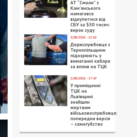
АТ “Смоли” з
Кам’янського
намагався
відкупитися від
СБУ за $50 тисяч:
вирок суду
2/08/2026 - 12:02
Держслужбовця з
Тернопільщини
підозрюють у
вимаганні хабаря
за вплив на ТЦК
1/08/2026 - 17:47
У приміщенні
ТЦК на
Львівщині
знайшли
мертвим
військовослужбовця:
попередня версія
– самогубство