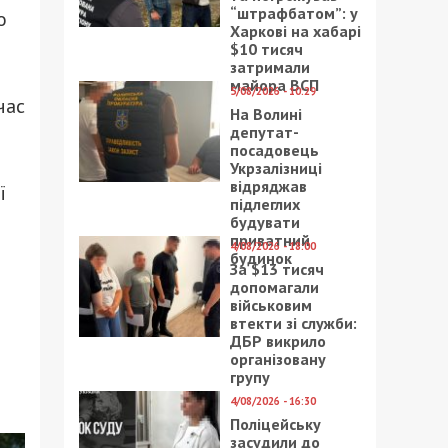
“штрафбатом”: у
о
Харкові на хабарі
$10 тисяч
затримали
майора ВСП
5/08/2026 - 10:29
час
На Волині
депутат-
посадовець
Укрзалізниці
відряджав
ї
підлеглих
будувати
приватний
4/08/2026 - 18:00
будинок
За $13 тисяч
допомагали
військовим
втекти зі служби:
ДБР викрило
організовану
групу
4/08/2026 - 16:30
Поліцейську
засудили до