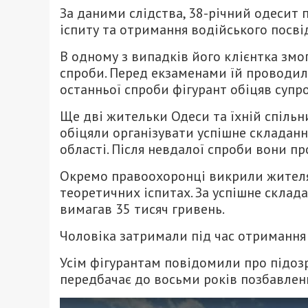
За даними слідства, 38-річний одесит
іспиту та отримання водійського посві
В одному з випадків його клієнтка змо
спроби. Перед екзаменами їй проводили
останньої спроби фігурант обіцяв супр
Ще дві жительки Одеси та їхній спільн
обіцяли організувати успішне складання
області. Після невдалої спроби вони п
Окремо правоохоронці викрили жителя 
теоретичних іспитах. За успішне склад
вимагав 35 тисяч гривень.
Чоловіка затримали під час отримання
Усім фігурантам повідомили про підозр
передбачає до восьми років позбавленн