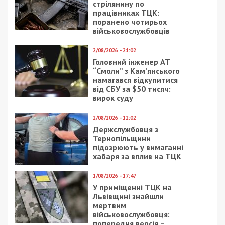
стрілянину по
працівниках ТЦК:
поранено чотирьох
військовослужбовців
2/08/2026 - 21:02
Головний інженер АТ
“Смоли” з Кам’янського
намагався відкупитися
від СБУ за $50 тисяч:
вирок суду
2/08/2026 - 12:02
Держслужбовця з
Тернопільщини
підозрюють у вимаганні
хабаря за вплив на ТЦК
1/08/2026 - 17:47
У приміщенні ТЦК на
Львівщині знайшли
мертвим
військовослужбовця:
попередня версія –