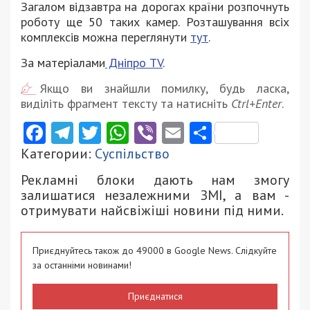
Загалом відзавтра на дорогах країни розпочнуть
роботу ще 50 таких камер. Розташування всіх
комплексів можна переглянути
тут
.
За матеріалами
Дніпро ТV
.
Якщо ви знайшли помилку, будь ласка,
виділіть фрагмент тексту та натисніть
Ctrl+Enter
.
Facebook
Telegram
Twitter
WhatsApp
Viber
Email
Поділити
Категории:
Суспільство
Рекламні блоки дають нам змогу
залишатися незалежними ЗМІ, а вам -
отримувати найсвіжіші новини під ними.
Приєднуйтесь також до 49000 в Google News. Слідкуйте
за останніми новинами!
Приєднатися