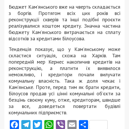
Бюджет Кам’янського вже на чверть складається
з боргів. Протягом всіх цих років всі
реконструкції скверів та інші подібні проєкти
реалізувалися коштом кредиту. Значна частина
бюджету Кам’янського витрачається на сплату
відсотків за кредитами Білоусова.
Тенденція показує, що у Кам’янському може
скластися ситуація, схожа на Харків. Там
попередній мер Кернес накопичив кредитів на
реконструкцію, а платити їх виявилося
неможливо, і кредитори почали вилучати
комунальну власність. Така ж доля чекає і
Кам’янське. Проте, перед тим як брати кредити,
Білоусов продав усі цінні комунальні об’єкти за
безцінь своєму куму, отже, кредиторам, швидше
за все, доведеться повертати будівлі
комунальних підприємств.
Facebook
Telegram
Twitter
WhatsApp
Viber
Email
Поділити