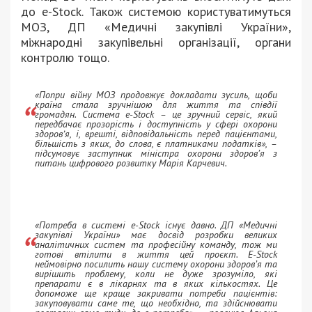
до e-Stock. Також системою користуватимуться
МОЗ, ДП «Медичні закупівлі України»,
міжнародні закупівельні організації, органи
контролю тощо.
«Попри війну МОЗ продовжує докладати зусиль, щоби
країна стала зручнішою для життя та співдії
громадян. Система e-Stock – це зручний сервіс, який
передбачає прозорість і доступність у сфері охорони
здоровʼя, і, врешті, відповідальність перед пацієнтами,
більшість з яких, до слова, є платниками податків», –
підсумовує заступник міністра охорони здоров’я з
питань цифрового розвитку Марія Карчевич.
«Потреба в системі e-Stock існує давно. ДП «Медичні
закупівлі України» має досвід розробки великих
аналітичних систем та професійну команду, тож ми
готові втілити в життя цей проєкт. Е-Stock
неймовірно посилить нашу систему охорони здоров’я та
вирішить проблему, коли не дуже зрозуміло, які
препарати є в лікарнях та в яких кількостях. Це
допоможе ще краще закривати потреби пацієнтів:
закуповувати саме те, що необхідно, та здійснювати