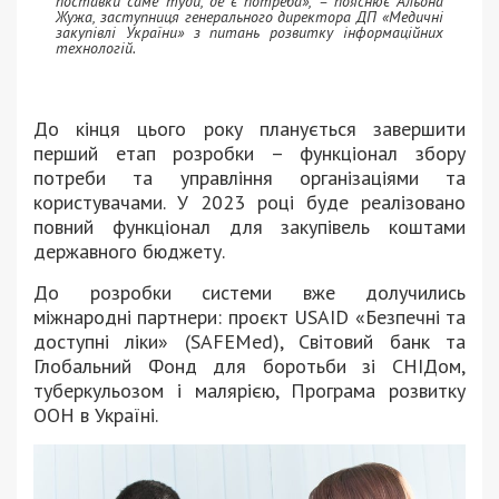
поставки саме туди, де є потреба», – пояснює Альона
Жужа, заступниця генерального директора ДП «Медичні
закупівлі України» з питань розвитку інформаційних
технологій.
До кінця цього року планується завершити
перший етап розробки – функціонал збору
потреби та управління організаціями та
користувачами. У 2023 році буде реалізовано
повний функціонал для закупівель коштами
державного бюджету.
До розробки системи вже долучились
міжнародні партнери: проєкт USAID «Безпечні та
доступні ліки» (SAFEMed), Світовий банк та
Глобальний Фонд для боротьби зі СНІДом,
туберкульозом і малярією, Програма розвитку
ООН в Україні.