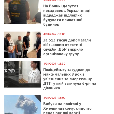
Студенти у віці 18-26 років мають
надіслати VZP довідку про навчання від
університету через
онлайн-форму
.
Медичне страхування студентів оплачує
держава.
Ті, хто перебуває у пошуку роботи або
особи з інвалідністю або особи, що
піклуються про осіб з інвалідністю, що
мають підтвердження інвалідності,
мають надіслати VZP
довідку
, видану в
Центрі зайнятості.
Особи, що доглядають за дитиною
віком до 7 років або двома чи більшою
кількістю дітей віком до 15 років цілий
день, мають надіслати
написану
власноруч заяву
про догляд за дитиною
і відсутність роботи в Чехії.
Діти до 18 років та люди старше 65 років не
зобовʼязані повторно реєструватись, але можуть
повторно надіслати в страхову,