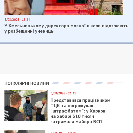
потрібно брати з собою на кожен прийом до
лікаря.
Перші 150 днів перебування в Чехії з візою
тимчасово переміщеної особи медичне
страхування для українців оплачує держава
(Республіка Чехія). Після 150 днів умови
змінюються. Передусім зміни стосуються
громадян у віці 18-64 роки. За замовчуванням
для такої категорії медичне страхування для
цієї категорії стає платним.
Щоб отримувати і надалі медичну допомогу в
рамках державного страхування безоплатно,
наступні категорії громадян України зобовʼязані
перереєструватися у VZP упродовж 8 днів, після
того, як мине 150 днів з дня отримання візи
тимчасового захисту (також зміни стосуються і
інших страхових компаній, деталі
за
посиланням
).