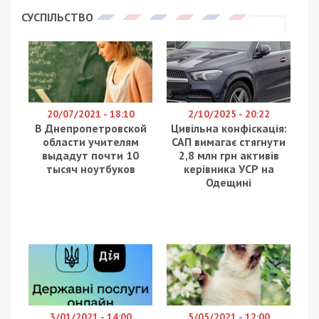
У Чехії працює система загальнообовʼязкового
медичного страхування для всіх громадян країни
та іноземців, які перебувають на її території.
Українці, які отримали тимчасовий захист у Чехії,
мають право на такі самі безоплатні послуги в
рамках державної програми медичного
страхування, як і у громадян Чехії. Державне
страхування покриває майже всі медичні
випадки, а також частково або повністю витрати
на ліки. Тому для тимчасово переселених осіб,
які не мають роботи, медичне обслуговування є
безоплатним – гроші за нього сплачує чеська
держава.
Оформити страховку слід після отримання
тимчасового захисту. Зробити це можна у таких
установах:
безпосередньо в Регіональних центрах