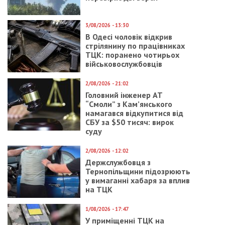
відповідно,
контакти законного
представника
або
власні
.
Більше інформації на
сторінці VZP
.
Українці, які приїхали до Чехії, але не оформили
тимчасовий захист, можуть отримати
безоплатну медичну допомогу у лікарів-
волонтерів, перелік яких є на
сайті
www.lekariproukrajinu.cz
. Серед них є лікарі,
які розмовляють українською/російською мовами.
Безоплатну невідкладну медичну допомогу
можна отримати й без страховки в державних
лікарнях Чехії. Перелік та контакти таких
закладів зазначені
на сайті
Міністерства
охорони здоровʼя Чехії.
Інформаційна лінія Міністерства охорони
здоров’я для українців: +420226201221.
Оператори розмовляють українською.