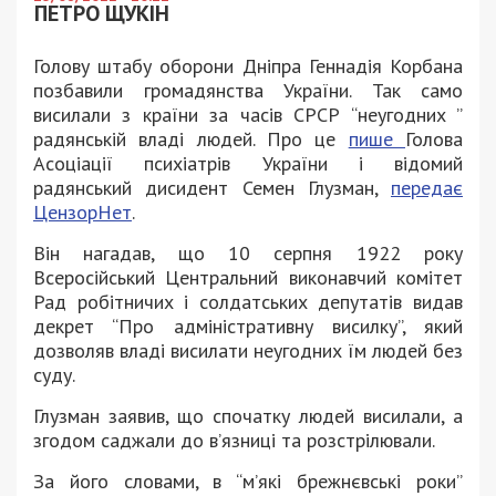
ПЕТРО ЩУКІН
Голову штабу оборони Дніпра Геннадія Корбана
позбавили громадянства України. Так само
висилали з країни за часів СРСР “неугодних ”
радянській владі людей. Про це
пише
Голова
Асоціації психіатрів України і відомий
радянський дисидент Семен Глузман,
передає
ЦензорНет
.
Він нагадав, що 10 серпня 1922 року
Всеросійський Центральний виконавчий комітет
Рад робітничих і солдатських депутатів видав
декрет “Про адміністративну висилку”, який
дозволяв владі висилати неугодних їм людей без
суду.
Глузман заявив, що спочатку людей висилали, а
згодом саджали до в’язниці та розстрілювали.
За його словами, в “м’які брежнєвські роки”