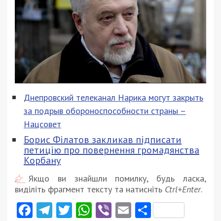
Днепровский телеканал Нарика могут закрыть
за подрыв обороноспособности страны –
Нацсовет
Борис Філатов закликав підписати
петицію про повернення громадянства
Корбану
Якщо ви знайшли помилку, будь ласка,
виділіть фрагмент тексту та натисніть
Ctrl+Enter
.
Facebook
Telegram
Twitter
WhatsApp
Viber
Email
Поділити