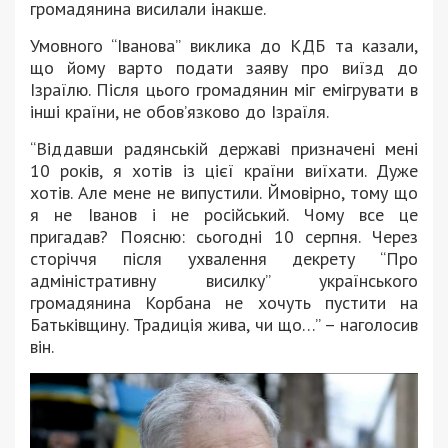
громадянина висилали інакше.
Умовного “Іванова” виклика до КДБ та казали,
що йому варто подати заяву про виїзд до
Ізраїлю. Після цього громадянин міг емігрувати в
інші країни, не обов’язково до Ізраїля.
“Віддавши радянській державі призначені мені
10 років, я хотів із цієї країни виїхати. Дуже
хотів. Але мене не випустили. Ймовірно, тому що
я не Іванов і не російський. Чому все це
пригадав? Поясню: сьогодні 10 серпня. Через
сторіччя після ухвалення декрету “Про
адміністративну висилку” українського
громадянина Корбана не хочуть пустити на
Батьківщину. Традиція жива, чи що…” – наголосив
він.