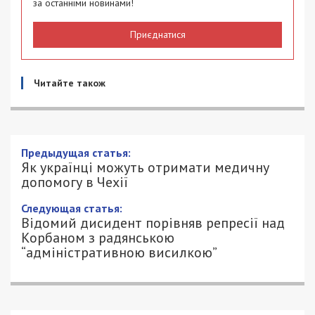
за останніми новинами!
Приєднатися
Читайте також
Як українці можуть отримати медичну
допомогу в Чехії
14/08/2022 - 10:00
ПЕТРО ЩУКІН - СПЕЦИАЛЬНО ДЛЯ
1536
49000.COM.UA
За даними верховного комісара з питань
біженців ООН, майже 400 тис. українців виїхало у
Чехію, тікаючи від війни. Як вони можуть
отримати медичну допомогу в цій країні?