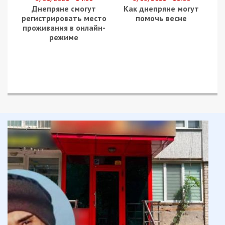
допомоги Україні
(
www.mvcr.cz/clanek/seznam-krajskych-
asistencnich-center-pomoci-
ukrajine.aspx
), при яких є представники
страхової VZP;
онлайн на сайті VZP
(
www.moje.vzp.cz/refugee-insurance
) або
OPZ (
www.ozp.cz/ua
);
у відділеннях страхових компаній VZP
(переглянути адреси можна
на
www.vzp.cz/kontakty/pobocky
) або
інших державних страхових компаній
(
www.szpcr.cz/o-svazu/pojistovny
).
Регіональні центри допомоги працюють щодня,
крім свят, з 7 ранку до 19 або 21 години.
Після оформлення страхування українці
отримують дублікат посвідчення
застрахованого. У разі оформлення страхової
VZP онлайн документ прийде на електронну
пошту через два дні або пізніше. Посвідчення