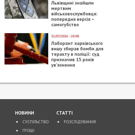
Більше інформації про те, як отримати медичну
допомогу українцям в Чехії, читайте за
посиланням:
https://moz.gov.ua/cheska-respublika