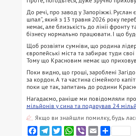
Проте, погодьтеся, дуже зручно прихову
До речі, про завод у Запоріжжі. Руслан
шпал”, який з 13 травня 2026 року пере
немає, але близькість до лінії фронту 
бізнесу нормально працювати. І що буде
Щоб розвіяти сумніви, що родина лідер
європейські міста та забирає туди сво
Тому що Красновим немає що приховува
Поки видно, що гроші, зароблені Загі
за кордон. А та частина сімейного капіта
поки це так, запитань до родини Красн
Нагадаємо, раніше ми повідомляли про
мільйонів у сина та подарував 24 мільй
Якщо ви знайшли помилку, будь ласк
Facebook
Telegram
Twitter
WhatsApp
Viber
Email
Поділ