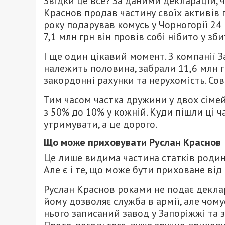
Звідки це все? За даними декларацій, 
Краснов продав частину своїх активів 
року подарував комусь у Чорногорії 24 
7,1 млн грн він провів собі нібито у зби
І ще один цікавий момент. З компанії З
належить половина, забрали 11,6 млн гр
закордонні рахунки та нерухомість. Сов
Тим часом частка дружини у двох сімейн
з 50% до 10% у кожній. Куди пішли ці ч
утримувати, а це дорого.
Що може приховувати Руслан Краснов
Це лише видима частина статків родини
Але є і те, що може бути приховане від
Руслан Краснов роками не подає деклара
йому дозволяє служба в армії, але чому
нього записаний завод у Запоріжжі та з