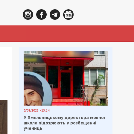
а
5/08/2026 - 13:24
У Хмельницькому директора мовної
школи підозрюють у розбещенні
учениць