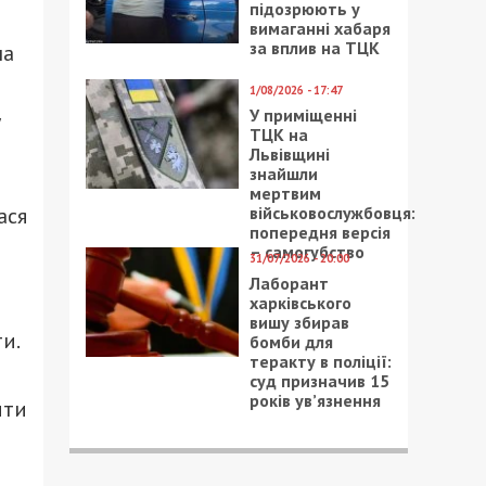
підозрюють у
вимаганні хабаря
за вплив на ТЦК
на
1/08/2026 - 17:47
У приміщенні
у
ТЦК на
Львівщині
знайшли
мертвим
військовослужбовця:
ася
попередня версія
о
– самогубство
31/07/2026 - 20:00
Лаборант
харківського
вишу збирав
и.
бомби для
теракту в поліції:
суд призначив 15
років ув’язнення
ити