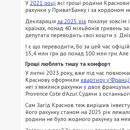
У
2021 році
всі гроші родини Краснових
рахунки у ПриватБанку і за кордоном н
Декларація
за 2025 рік
показує зовсім 
країнах, понад 40 мільйонів гривень з
депутата переводить свої кошти з Дніп
І є що переводити, бо за цей час офіц
15,4 млн грн до понад 100 млн грн. Але 
Гроші люблять тишу та комфорт
У липні 2023 року, вже під час повном
Краснову оформили
квартиру у Франції
неї з’явилися рахунки у двох французьки
Provence Cote d’Azur. Судячи з останньо
Сам Загід Краснов теж вирішив інвесту
його рахунку станом на 2025 рік лежало
родини не було жодного рахунку за ме