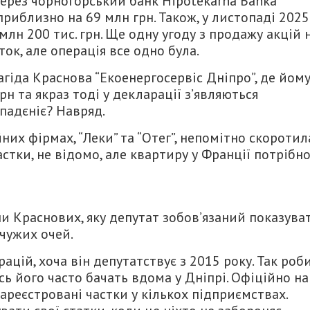
через чорногорський банк Hipotekarna Banka
приблизно на 69 млн грн. Також, у листопаді 2025
млн 200 тис. грн. Ще одну угоду з продажу акцій 
ток, але операція все одно була.
агіда Краснова “Екоенергосервіс Дніпро”, де йом
н та якраз тоді у декларації з’являються
падєніє? Навряд.
их фірмах, “Леки” та “Отег”, непомітно скоротил
астки, не відомо, але квартиру у Франції потрібн
 Краснових, яку депутат зобов’язаний показуват
 чужих очей.
цій, хоча він депутатствує з 2015 року. Так роб
сь його часто бачать вдома у Дніпрі. Офіційно на
ареєстровані частки у кількох підприємствах.