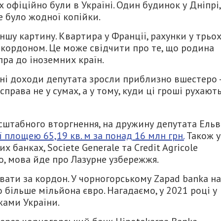
 офіційно були в Україні.
Один будинок у Дніпрі,
е було жодної копійки.
іншу картину.
Квартира у Франції, рахунки у трьо
а кордоном. Це може свідчити про те, що родина
ра до іноземних країн.
ійні доходи депутата зросли приблизно вшестеро –
справа не у сумах, а у тому, куди ці гроші рухають
асштабного вторгнення, на дружину депутата Ельв
 площею 65,19 кв. м за понад 16 млн грн.
Також у
х банках, Societe Generale та Credit Agricole
го, мова йде про Лазурне узбережжя.
вати за кордон. У чорногорському Zapad banka на
 більше мільйона євро. Нагадаємо, у 2021 році у
жами України.