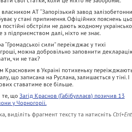
вати свої статки, коли це ніхто не забороняє.
 є власником АТ “Запорізький завод залізобетонн
буває у стані припинення. Офіційних пояснень ць
та постійні обстріли не дають жодному українськ
 з підприємством далі, ніхто не знає.
а “Громадської сили” переїжджає у тихі
ї гроші, можна добровільно заповнити декларацію
ти, чи не так?
дом Красновим в Україні потихеньку переїжджают
лу, що записана на Руслана, залишається у тіні. І
ових ставатиме все більше.
 те, що
Загід Краснов (Габібуллаєв) позичив 13
они у Чорногорії.
а, виділіть фрагмент тексту та натисніть
Ctrl+Ent
итися