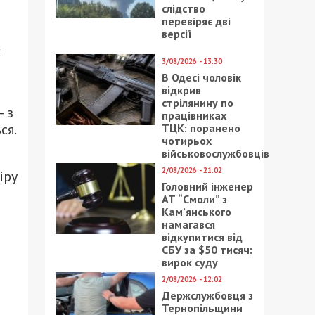
слідство
перевіряє дві
версії
х
3/08/2026 - 13:30
В Одесі чоловік
відкрив
стрілянину по
 з
працівниках
ся.
ТЦК: поранено
чотирьох
військовослужбовців
2/08/2026 - 21:02
іру
Головний інженер
АТ “Смоли” з
Кам’янського
намагався
відкупитися від
СБУ за $50 тисяч:
вирок суду
2/08/2026 - 12:02
Держслужбовця з
Тернопільщини