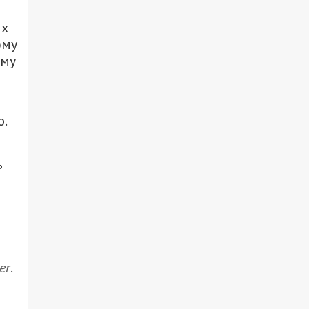
их
ому
ому
.
ь
er
.