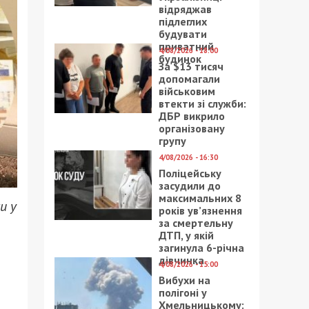
відряджав
підлеглих
будувати
приватний
4/08/2026 - 18:00
будинок
За $13 тисяч
допомагали
військовим
втекти зі служби:
ДБР викрило
організовану
групу
4/08/2026 - 16:30
Поліцейську
засудили до
максимальних 8
и у
років ув’язнення
за смертельну
ДТП, у якій
загинула 6-річна
дівчинка
4/08/2026 - 15:00
Вибухи на
полігоні у
Хмельницькому: