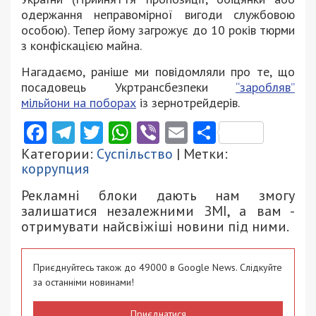
одержання неправомірної вигоди службовою
особою). Тепер йому загрожує до 10 років тюрми
з конфіскацією майна.
Нагадаємо, раніше ми повідомляли про те, що
посадовець Укртрансбезпеки
“заробляв”
мільйони на поборах
із зернотрейдерів.
Facebook
Telegram
Twitter
WhatsApp
Viber
Email
Поділити
Категории:
Суспільство
| Метки:
коррупция
Рекламні блоки дають нам змогу
залишатися незалежними ЗМІ, а вам -
отримувати найсвіжіші новини під ними.
Приєднуйтесь також до 49000 в Google News. Слідкуйте
за останніми новинами!
Приєднатися