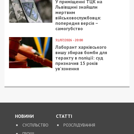
У приміщенні ТЦК на
Львівщині знайшли
мертвим
військовослужбовця:
попередня версія –
самогубство
31/07/2026 - 20:00
Лаборант харківського
вишу збирав бомби для
теракту в поліції: суд
призначив 15 років
ув’язнення
НОВИНИ
СТАТТІ
СУСПІЛЬСТВО
РОЗСЛІДУВАННЯ
ГРОШІ