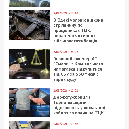
3/08/2026 - 13:30
В Одесі чоловік відкрив
стрілянину по
працівниках ТЦК:
поранено чотирьох
військовослужбовців
2/08/2026 - 21:02
Головний інженер АТ
“Смоли” з Кам’янського
намагався відкупитися
від СБУ за $50 тисяч:
вирок суду
2/08/2026 - 12:02
Держслужбовця з
Тернопільщини
підозрюють у вимаганні
хабаря за вплив на ТЦК
1/08/2026 - 17:47