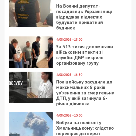
На Волині депутат-
посадовець Укрзалізниці
відряджав підлеглих
будувати приватний
будинок
4/08/2026 - 18:00
За $13 тисяч допомагали
військовим втекти зі
служби: ДБР викрило
організовану групу
4/08/2026 - 16:30
Поліцейську засудили до
максимальних 8 років
ув’язнення за смертельну
ДТП, у якій загинула 6-
річна дівчинка
4/08/2026 - 15:00
Вибухи на полігоні у
Хмельницькому: слідство
перевіряє дві версії