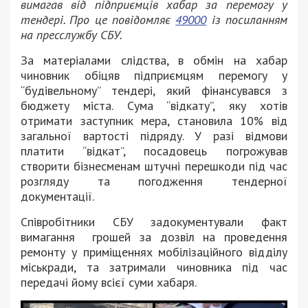
вимагав від підприємців хабар за перемогу у
тендері. Про це повідомляє
49000
із посиланням
на пресслужбу СБУ.
За матеріалами слідства, в обмін на хабар
чиновник обіцяв підприємцям перемогу у
“будівельному” тендері, який фінансувався з
бюджету міста. Сума “відкату”, яку хотів
отримати заступник мера, становила 10% від
загальної вартості підряду. У разі відмови
платити “відкат”, посадовець погрожував
створити бізнесменам штучні перешкоди під час
розгляду та погодження тендерної
документації.
Співробітники СБУ задокументували факт
вимагання грошей за дозвіл на проведення
ремонту у приміщеннях мобілізаційного відділу
міськради, та затримали чиновника під час
передачі йому всієї суми хабаря.