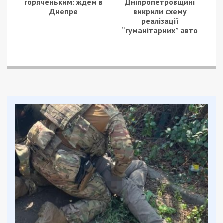
горяченьким: ждем в
Дніпропетровщині
Днепре
викрили схему
реалізації
“гуманітарних” авто