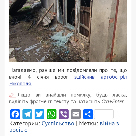
Нагадаємо, раніше ми повідомляли про те, що
вночі 4 січня ворог
здійснив артобстріл
Нікополя.
Якщо ви знайшли помилку, будь ласка,
виділіть фрагмент тексту та натисніть
Ctrl+Enter
.
Facebook
Telegram
Twitter
WhatsApp
Viber
Email
Поділити
Категории:
Суспільство
| Метки:
війна з
росією