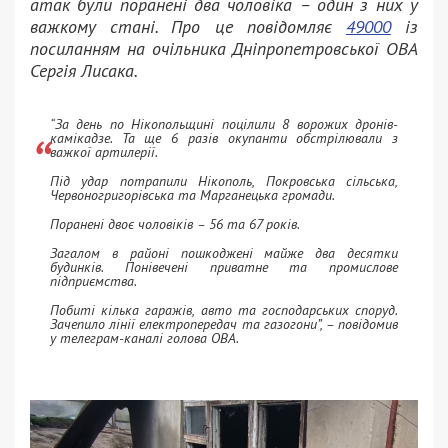
атак були поранені два чоловіка – один з них у
важкому стані. Про це повідомляє
49000
із
посиланням на очільника Дніпропетровської ОВА
Сергія Лисака.
“За день по Нікопольщині поцілили 8 ворожих дронів-
камікадзе. Та ще 6 разів окупанти обстрілювали з
важкої артилерії.
Під удар потрапили Нікополь, Покровська сільська,
Червоногригорівська та Марганецька громади.
Поранені двоє чоловіків – 56 та 67 років.
Загалом в районі пошкоджені майже два десятки
будинків. Понівечені приватне та промислове
підприємства.
Побиті кілька гаражів, авто та господарських споруд.
Зачепило лінії електропередач та газогони”, – повідомив
у телеграм-каналі голова ОВА.