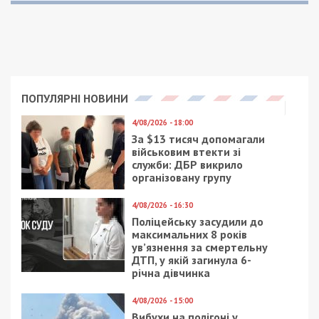
Читайте також
Предыдущая статья:
“ТАПС-Украина”: присоединяйтесь и
приближайте нашу победу!
Следующая статья:
20 миллионов на авто, одежду и технику:
«Фонд обороны страны» поддерживает
украинскую армию
СУСПІЛЬСТВО