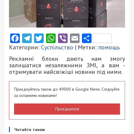
Facebook
Telegram
Twitter
WhatsApp
Viber
Email
Поділити
Категории:
Суспільство
| Метки:
помощь
Рекламні блоки дають нам змогу
залишатися незалежними ЗМІ, а вам -
отримувати найсвіжіші новини під ними.
Приєднуйтесь також до 49000 в Google News. Слідкуйте
за останніми новинами!
Приєднатися
Читайте також