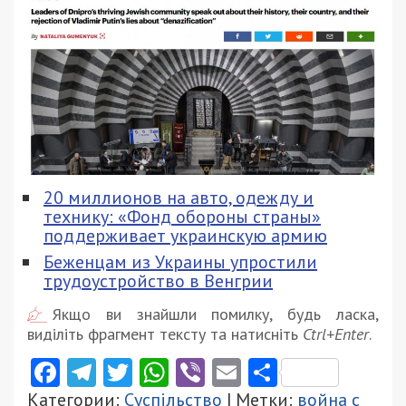
20 миллионов на авто, одежду и
технику: «Фонд обороны страны»
поддерживает украинскую армию
Беженцам из Украины упростили
трудоустройство в Венгрии
Якщо ви знайшли помилку, будь ласка,
виділіть фрагмент тексту та натисніть
Ctrl+Enter
.
Facebook
Telegram
Twitter
WhatsApp
Viber
Email
Поділити
Категории:
Суспільство
| Метки:
война с