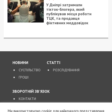
У Хмельницькому директора мовної школи
підозрюють у розбещенні учениць
ПОПУЛЯРНІ НОВИНИ
4/08/2026 - 18:00
За $13 тисяч допомагали
військовим втекти зі
служби: ДБР викрило
організовану групу
4/08/2026 - 16:30
Поліцейську засудили до
максимальних 8 років
ув’язнення за смертельну
ДТП, у якій загинула 6-
річна дівчинка
Ми використовуємо cookie для найкращого представлення