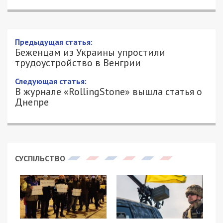
Беженцам из Украины упростили
трудоустройство в Венгрии
16/05/2022 - 13:03
ЕЛЕНА КОВАЛЕНКО - СПЕЦИАЛЬНО
21992
ДЛЯ 49000.COM.UA
Беженцам из Украины в Венгрии станет проще
устраиваться на работу. С мая их будут
трудоустраивать даже без разрешения.
Как сообщает издание
Magyar Nemzet
, это
стало возможным для украинцев, которые
подали заявление о предоставлении убежища.
Без него для них остаются такие же правила, как
и для граждан стран третьего мира. Это
означает, что они смогут работать только в тех