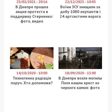
отраслях, где наблюдается нехватка рабочей
силы. К ним относятся IT, общепит и
строительство. Воспользоваться этой
государственной льготой могут только граждане
Украины, у которых есть биометрический
паспорт.
Стоит отметить, что работодатели с этого
также выиграют. Так, если работник из Украины,
который прибыл в Венгрию после 24 февраля,
проработает 3 месяца, подаст заявление и
получит убежище, государство выплатит им
надбавку. Ее размер составляет 154 евро на 1
работника в месяц. На каждого ребенка,
который проживает с работником, будут
выплачивать около 31 евро в месяц.