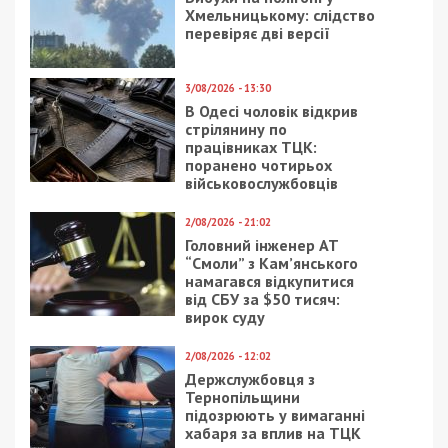
23/02/2021 - 20:16
22/12/2023 - 10:05
В Днепре прошла
Воїни ЗСУ знищили за
акция протеста в
добу 1080 окупантів і
поддержку Стерненко:
24 артсистеми ворога
фото, видео
14/10/2020 - 10:00
18/09/2020 - 13:00
Техногенна радіація
В Днепре возле могилы
поруч. Хто допоможе?
Поля нашли крест из
черного камня: фото