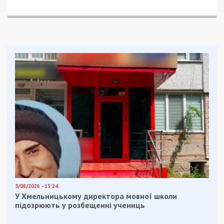
Facebook
Telegram
Twitter
WhatsApp
Viber
Email
Поділити
Категории:
Гроші
| Метки:
Венгрия
Рекламні блоки дають нам змогу
залишатися незалежними ЗМІ, а вам -
отримувати найсвіжіші новини під ними.
Приєднуйтесь також до 49000 в Google News. Слідкуйте
за останніми новинами!
Приєднатися