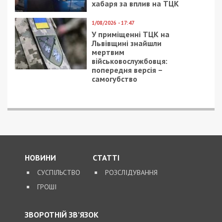
хабаря за вплив на ТЦК
1/08/2026 - 17:47
У приміщенні ТЦК на
Львівщині знайшли
мертвим
військовослужбовця:
попередня версія –
самогубство
НОВИНИ
СТАТТІ
СУСПІЛЬСТВО
РОЗСЛІДУВАННЯ
ГРОШІ
ЗВОРОТНІЙ ЗВ’ЯЗОК