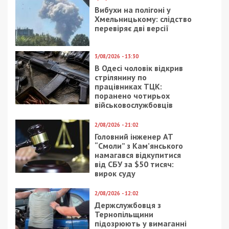
Вибухи на полігоні у
Хмельницькому: слідство
перевіряє дві версії
3/08/2026 - 13:30
В Одесі чоловік відкрив
стрілянину по
працівниках ТЦК:
поранено чотирьох
військовослужбовців
2/08/2026 - 21:02
Головний інженер АТ
“Смоли” з Кам’янського
намагався відкупитися
від СБУ за $50 тисяч:
вирок суду
2/08/2026 - 12:02
Держслужбовця з
Тернопільщини
підозрюють у вимаганні