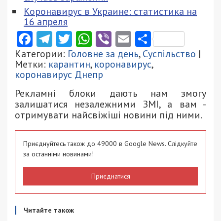
Коронавирус в Украине: статистика на
16 апреля
Facebook
Telegram
Twitter
WhatsApp
Viber
Email
Поділити
Категории:
Головне за день
,
Суспільство
|
Метки:
карантин
,
коронавирус
,
коронавирус Днепр
Рекламні блоки дають нам змогу
залишатися незалежними ЗМІ, а вам -
отримувати найсвіжіші новини під ними.
Приєднуйтесь також до 49000 в Google News. Слідкуйте
за останніми новинами!
Приєднатися
Читайте також