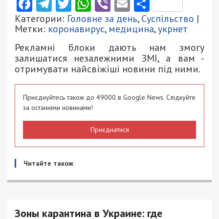
Facebook
Telegram
Twitter
WhatsApp
Viber
Email
Поділити
Категории:
Головне за день
,
Суспільство
|
Метки:
коронавирус
,
медицина
,
укрнет
Рекламні блоки дають нам змогу
залишатися незалежними ЗМІ, а вам -
отримувати найсвіжіші новини під ними.
Приєднуйтесь також до 49000 в Google News. Слідкуйте
за останніми новинами!
Приєднатися
Читайте також
Зоны карантина в Украине: где