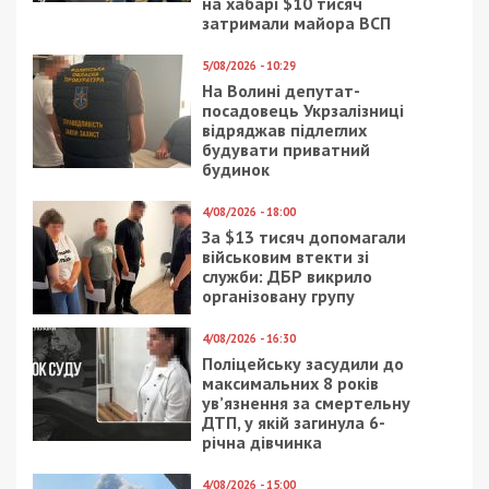
на хабарі $10 тисяч
затримали майора ВСП
5/08/2026 - 10:29
На Волині депутат-
посадовець Укрзалізниці
відряджав підлеглих
будувати приватний
будинок
4/08/2026 - 18:00
За $13 тисяч допомагали
військовим втекти зі
служби: ДБР викрило
організовану групу
4/08/2026 - 16:30
Поліцейську засудили до
максимальних 8 років
ув’язнення за смертельну
ДТП, у якій загинула 6-
річна дівчинка
4/08/2026 - 15:00