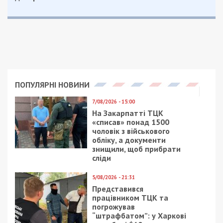
ПОПУЛЯРНІ НОВИНИ
7/08/2026 - 15:00
На Закарпатті ТЦК
«списав» понад 1500
чоловік з військового
обліку, а документи
знищили, щоб прибрати
сліди
5/08/2026 - 21:31
Представився
працівником ТЦК та
погрожував
“штрафбатом”: у Харкові