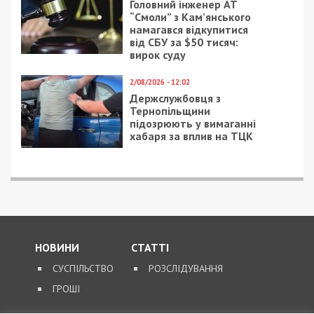
Головний інженер АТ
“Смоли” з Кам’янського
намагався відкупитися
від СБУ за $50 тисяч:
вирок суду
2/08/2026 - 12:02
Держслужбовця з
Тернопільщини
підозрюють у вимаганні
хабаря за вплив на ТЦК
НОВИНИ
СТАТТІ
СУСПІЛЬСТВО
РОЗСЛІДУВАННЯ
ГРОШІ