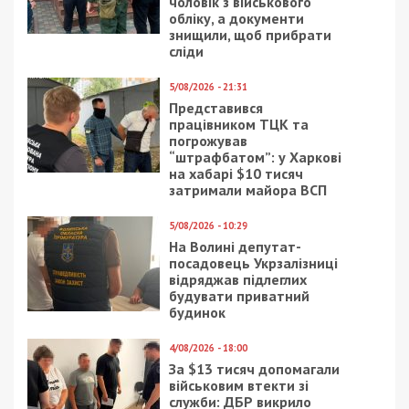
чоловік з військового
обліку, а документи
знищили, щоб прибрати
сліди
5/08/2026 - 21:31
Представився
працівником ТЦК та
погрожував
“штрафбатом”: у Харкові
на хабарі $10 тисяч
затримали майора ВСП
5/08/2026 - 10:29
На Волині депутат-
посадовець Укрзалізниці
відряджав підлеглих
будувати приватний
будинок
4/08/2026 - 18:00
За $13 тисяч допомагали
військовим втекти зі
служби: ДБР викрило