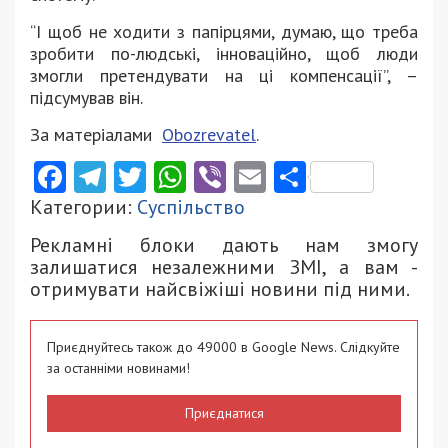
“І щоб не ходити з папірцями, думаю, що треба
зробити по-людські, інноваційно, щоб люди
змогли претендувати на ці компенсації”, –
підсумував він.
За матеріалами
Obozrevatel
.
Facebook
Telegram
Twitter
WhatsApp
Viber
Email
Поділити
Категории:
Суспільство
Рекламні блоки дають нам змогу
залишатися незалежними ЗМІ, а вам -
отримувати найсвіжіші новини під ними.
Приєднуйтесь також до 49000 в Google News. Слідкуйте
за останніми новинами!
Приєднатися