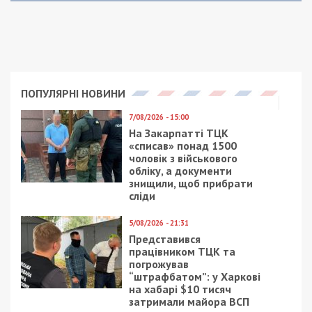
ПОПУЛЯРНІ НОВИНИ
7/08/2026 - 15:00
На Закарпатті ТЦК
«списав» понад 1500
чоловік з військового
обліку, а документи
знищили, щоб прибрати
сліди
5/08/2026 - 21:31
Представився
працівником ТЦК та
погрожував
“штрафбатом”: у Харкові
на хабарі $10 тисяч
затримали майора ВСП