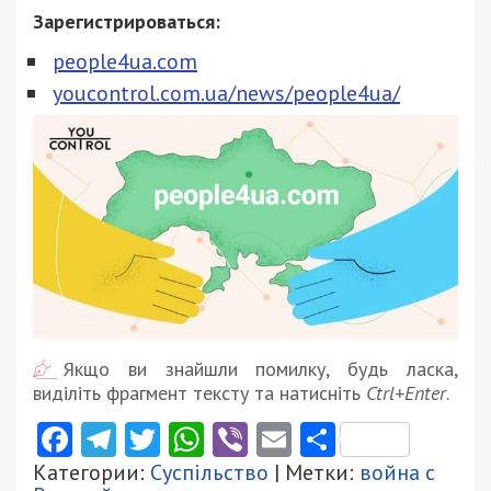
Зарегистрироваться:
people4ua.com
youcontrol.com.ua/news/people4ua/
Якщо ви знайшли помилку, будь ласка,
виділіть фрагмент тексту та натисніть
Ctrl+Enter
.
Facebook
Telegram
Twitter
WhatsApp
Viber
Email
Поділити
Категории:
Суспільство
| Метки:
война с