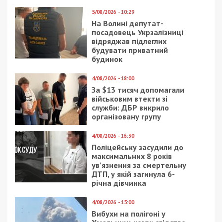
5/08/2026 - 10:29
На Волині депутат-
посадовець Укрзалізниці
відряджав підлеглих
будувати приватний
будинок
4/08/2026 - 18:00
За $13 тисяч допомагали
військовим втекти зі
служби: ДБР викрило
організовану групу
4/08/2026 - 16:30
Поліцейську засудили до
максимальних 8 років
ув’язнення за смертельну
ДТП, у якій загинула 6-
річна дівчинка
4/08/2026 - 15:00
Вибухи на полігоні у