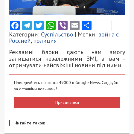
Facebook
Telegram
Twitter
WhatsApp
Viber
Email
Поділити
Категории:
Суспільство
| Метки:
война с
Россией
,
полиция
Рекламні блоки дають нам змогу
залишатися незалежними ЗМІ, а вам -
отримувати найсвіжіші новини під ними.
Приєднуйтесь також до 49000 в Google News. Слідкуйте
за останніми новинами!
Приєднатися
Читайте також