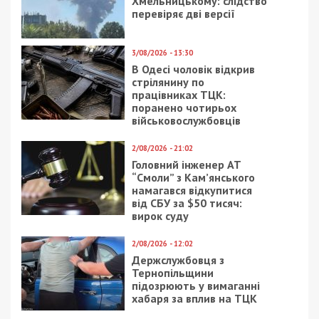
Хмельницькому: слідство
перевіряє дві версії
3/08/2026 - 13:30
В Одесі чоловік відкрив
стрілянину по
працівниках ТЦК:
поранено чотирьох
військовослужбовців
2/08/2026 - 21:02
Головний інженер АТ
“Смоли” з Кам’янського
намагався відкупитися
від СБУ за $50 тисяч:
вирок суду
2/08/2026 - 12:02
Держслужбовця з
Тернопільщини
підозрюють у вимаганні
хабаря за вплив на ТЦК