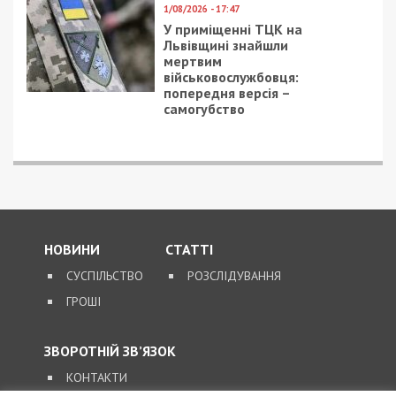
1/08/2026 - 17:47
У приміщенні ТЦК на
Львівщині знайшли
мертвим
військовослужбовця:
попередня версія –
самогубство
НОВИНИ
СТАТТІ
СУСПІЛЬСТВО
РОЗСЛІДУВАННЯ
ГРОШІ
ЗВОРОТНІЙ ЗВ’ЯЗОК
КОНТАКТИ