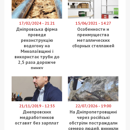
Национальной полиции в Днепропетровской
области.
Также в регионе не дают спуску мародерам.
Ежедневно на Днепропетровщине ловят одного-
двух мерзавцев, решивших заняться грабежом в
военное время. Помимо этого, полиция
регулярно отрабатывает подозреваемых в
работе на вражескую армию.
Отдельно Владимир Богонис отметил, что в
военное время запрещено гражданским
использовать дроны. Все летающие аппараты,
которые не используются полицией, ВСУ, или
Теробороной будут принудительно посажены,
или просто сбиты.
Поэтому обращайтесь в ТРО и вас и дроны
привлекут по назначению, – порекомендовали
замглавы полиции области.