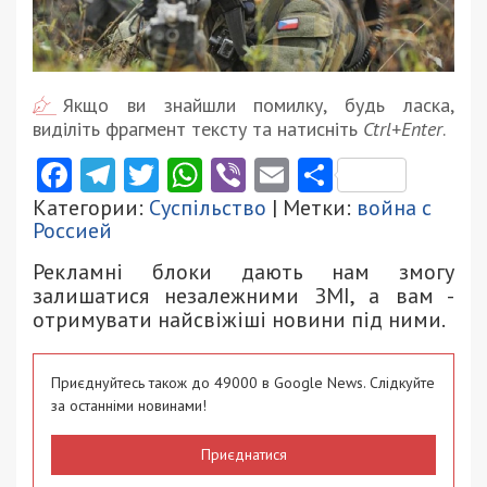
Якщо ви знайшли помилку, будь ласка,
виділіть фрагмент тексту та натисніть
Ctrl+Enter
.
Facebook
Telegram
Twitter
WhatsApp
Viber
Email
Поділити
Категории:
Суспільство
| Метки:
война с
Россией
Рекламні блоки дають нам змогу
залишатися незалежними ЗМІ, а вам -
отримувати найсвіжіші новини під ними.
Приєднуйтесь також до 49000 в Google News. Слідкуйте
за останніми новинами!
Приєднатися