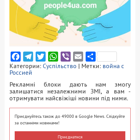
Facebook
Telegram
Twitter
WhatsApp
Viber
Email
Поділити
Категории:
Суспільство
| Метки:
война с
Россией
Рекламні блоки дають нам змогу
залишатися незалежними ЗМІ, а вам -
отримувати найсвіжіші новини під ними.
Приєднуйтесь також до 49000 в Google News. Слідкуйте
за останніми новинами!
Приєднатися