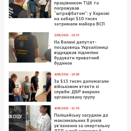
СУСПІЛЬСТВО
17/02/2024 - 21:21
15/06/2021 - 14:27
Дніпровська фірма
Особенности и
проведе
преимущества
реконструкцію
металлических
водогону на
сборных стеллажей
Миколаївщині і
використає труби до
2,5 раза дорожче
ринку