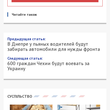
Читайте також
В Днепре у пьяных водителей будут
забирать автомобили для нужды
фронта
12/03/2022 - 14:57
АЛЕКСЕЙ ВАЛЕНКО - СПЕЦИАЛЬНО
1816
ДЛЯ 49000.COM.UA
В Днепре у водителий, которых поймают за
пьяным вождением, будут забирать машины и
отправлять их на нужды Вооруженных сил
Украины. Об этом объявил Владимир Богонис,
заместитель начальника главного управления