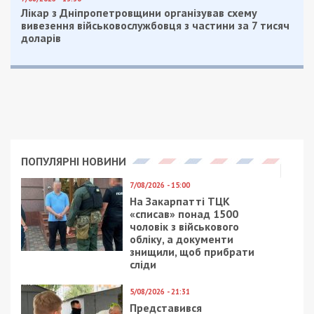
Приєднуйтесь також до 49000 в Google News. Слідкуйте
за останніми новинами!
Приєднатися
Читайте також
Предыдущая статья:
В Днепре объявили охоту на рашиста
Газманова
Следующая статья:
В Украине запустили сервис для
оперативной помощи ВСУ