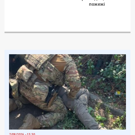
Facebook
Telegram
Twitter
WhatsApp
Viber
Email
Поділити
Категории:
Суспільство
| Метки:
война с
Россией
,
полиция
Рекламні блоки дають нам змогу
залишатися незалежними ЗМІ, а вам -
отримувати найсвіжіші новини під ними.