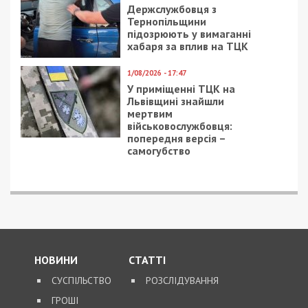
7/08/2026 - 13:30
Лікар з Дніпропетровщини організував схему
вивезення військовослужбовця з частини за 7 тисяч
доларів
ПОПУЛЯРНІ НОВИНИ
7/08/2026 - 15:00
На Закарпатті ТЦК
«списав» понад 1500