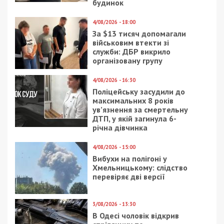
залишатися незалежними ЗМІ, а вам -
отримувати найсвіжіші новини під ними.
Приєднуйтесь також до 49000 в Google News. Слідкуйте
за останніми новинами!
Приєднатися
Читайте також
Предыдущая статья:
На Днепропетровщине в пансионате
умерли шесть пожилых людей
Следующая статья:
Где в Днепре откроют пункты вакцинации