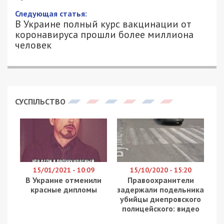
8/07/2021 - 15:05
ЕКАТЕРИНА ШВЕЦ - СПЕЦИАЛЬНО
2302
ДЛЯ 49000.COM.UA
В Украине с начала следующего года повысят
размер социальной помощи. Об этом
сообщили
в
Министерстве социальной политики.
Кабинет Министров принял решение с 1 января
2022 года повысить размер пособия на детей с
тяжелыми болезнями, которым не установили
инвалидность, малообеспеченным семьям,
лицам, которые достигли пенсионного возраста.
Также стипендию могут начать назначать
участникам боевых действий или украинцам,
которые получили инвалидность вследствие
военных действий.
С 1 января 2022 года изменится:
повысят размер пособия на детей с