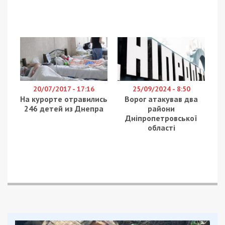
тяжелыми болезнями, которым не
установили ​​инвалидность, до двух
прожиточных минимумов для детей до
6 лет – 1934 грн. – 4200 грн. и для детей
в возрасте от 6 до 18 лет – 5236 грн.;
малообеспеченным семьям и одиноким
матерям назначат государственную
социальную помощь без уменьшения ее
размера, если центр занятости не
сможет предложить подходящей
работы для неработающего
трудоспособного лица из состава
малообеспеченной семьи;
малообеспеченные семьи и одинокие
матери получат государственную
помощь при наличии многодетной
семьи и семьи, в состав которой входят
дети-сироты или дети, лишенные
родительской опеки;
будут оказывать государственную