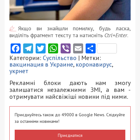
Якщо ви знайшли помилку, будь ласка,
виділіть фрагмент тексту та натисніть
Ctrl+Enter
.
Facebook
Telegram
Twitter
WhatsApp
Viber
Email
Поділити
Категории:
Суспільство
| Метки:
вакцинация в Украине
,
коронавирус
,
укрнет
Рекламні блоки дають нам змогу
залишатися незалежними ЗМІ, а вам -
отримувати найсвіжіші новини під ними.
Приєднуйтесь також до 49000 в Google News. Слідкуйте
за останніми новинами!
Приєднатися