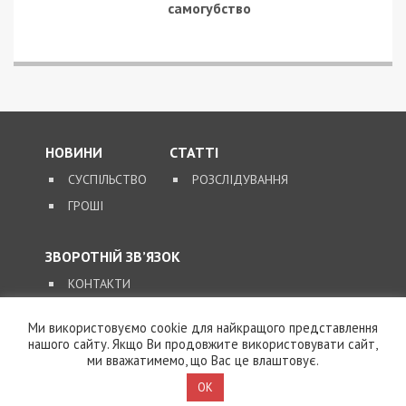
20/07/2017 - 17:16
25/09/2024 - 8:50
На курорте отравились
Ворог атакував два
246 детей из Днепра
райони
Дніпропетровської
області
Ми використовуємо cookie для найкращого представлення
нашого сайту. Якщо Ви продовжите використовувати сайт,
ми вважатимемо, що Вас це влаштовує.
OK