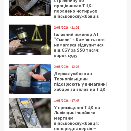
на выходных: адреса
СУСПІЛЬСТВО
15/01/2021 - 10:09
15/10/2020 - 15:20
В Украине отменили
Правоохранители
красные дипломы
задержали подельника
убийцы днепровского
полицейского: видео