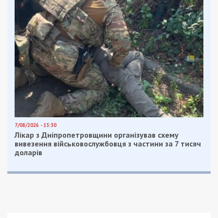
социальную помощь лицам, которые
достигли пенсионного возраста, но из-
за отсутствия страхового стажа не
получили права на пенсионную
выплату;
дети умерших участников Революции
Достоинства, участников боевых
действий или лиц с инвалидностью
вследствие войны получат социальную
стипендию: студентам учреждений
профессионального среднего
образования — 890 гривен; студентам
вузов — 1180 гривен.