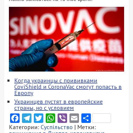
Когда украинцы с прививками
CoviShield и CoronaVac смогут попасть в
Европу
Украинцев пустят в европейские
страны, но с условием
Facebook
Telegram
Twitter
WhatsApp
Viber
Email
Поділити
Категории:
Суспільство
| Метки: