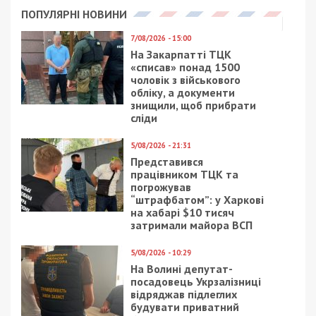
Днепровский эксперт назвал причину
повышения цен в магазинах
В Днепре подорожали квартиры: видео
Facebook
Telegram
Twitter
WhatsApp
Viber
Email
Поділити
Категории:
Гроші
| Метки:
деньги
,
укрнет
Рекламні блоки дають нам змогу