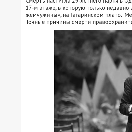
Смерть настигла 29-летнего парня в Оде
17-м этаже, в которую только недавно
жемчужины», на Гагаринском плато. М
Точные причины смерти правоохранител