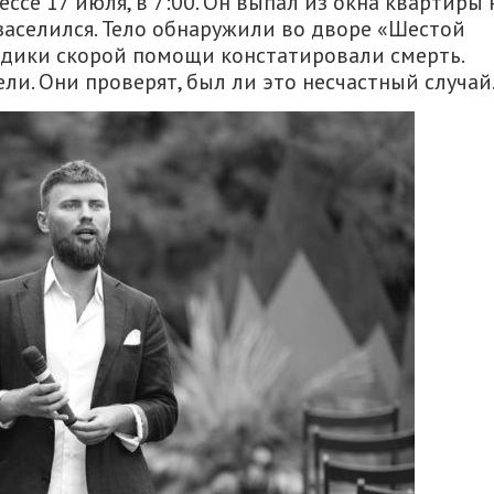
ссе 17 июля, в 7:00. Он выпал из окна квартиры 
 заселился. Тело обнаружили во дворе «Шестой
едики скорой помощи констатировали смерть.
и. Они проверят, был ли это несчастный случай