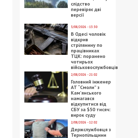
слідство
перевіряє дві
версії
3/08/2026 - 13:30
В Одесі чоловік
відкрив
стрілянину по
працівниках
ТЦК: поранено
чотирьох
військовослужбовців
2/08/2026 - 21:02
Головний інженер
АТ “Смоли” з
Кам’янського
намагався
відкупитися від
СБУ за $50 тисяч:
вирок суду
2/08/2026 - 12:02
Держслужбовця з
Тернопільщини