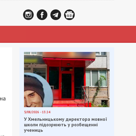
на
5/08/2026 - 13:24
У Хмельницькому директора мовної
школи підозрюють у розбещенні
учениць