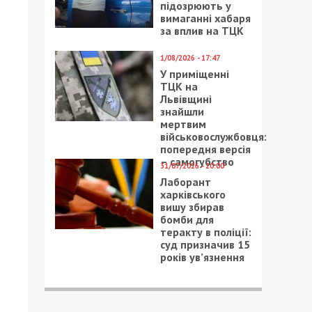
підозрюють у
вимаганні хабаря
за вплив на ТЦК
1/08/2026 - 17:47
У приміщенні
ТЦК на
Львівщині
знайшли
мертвим
військовослужбовця:
попередня версія
– самогубство
31/07/2026 - 20:00
Лаборант
харківського
вишу збирав
бомби для
теракту в поліції:
суд призначив 15
років ув’язнення