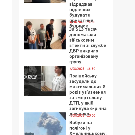
відряджав
підлеглих
будувати
приватний
4/08/2026 - 18:00
будинок
За $13 тисяч
допомагали
військовим
втекти зі служби:
ДБР викрило
організовану
групу
4/08/2026 - 16:30
Поліцейську
засудили до
максимальних 8
років ув’язнення
за смертельну
ДТП, у якій
загинула 6-річна
дівчинка
4/08/2026 - 15:00
Вибухи на
полігоні у
Хмельницькому: