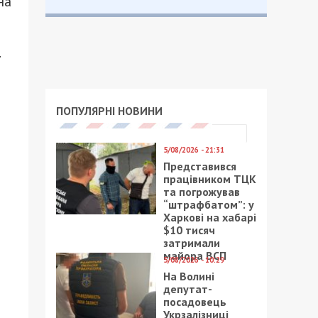
на
.
ПОПУЛЯРНІ НОВИНИ
5/08/2026 - 21:31
Представився
працівником ТЦК
та погрожував
“штрафбатом”: у
Харкові на хабарі
$10 тисяч
затримали
майора ВСП
5/08/2026 - 10:29
На Волині
депутат-
посадовець
Укрзалізниці