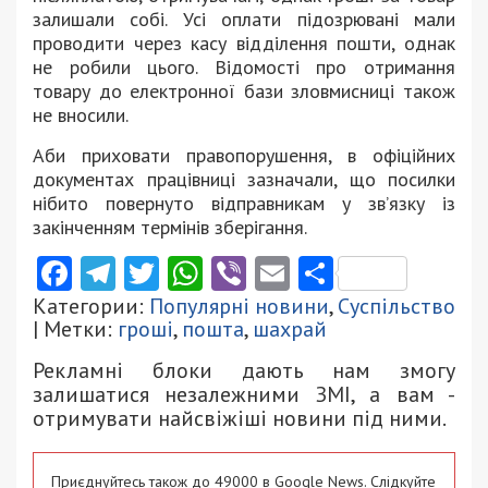
залишали собі. Усі оплати підозрювані мали
проводити через касу відділення пошти, однак
не робили цього. Відомості про отримання
товару до електронної бази зловмисниці також
не вносили.
Аби приховати правопорушення, в офіційних
документах працівниці зазначали, що посилки
нібито повернуто відправникам у звʼязку із
закінченням термінів зберігання.
Facebook
Telegram
Twitter
WhatsApp
Viber
Email
Поділити
Категории:
Популярні новини
,
Суспільство
| Метки:
гроші
,
пошта
,
шахрай
Рекламні блоки дають нам змогу
залишатися незалежними ЗМІ, а вам -
отримувати найсвіжіші новини під ними.
Приєднуйтесь також до 49000 в Google News. Слідкуйте