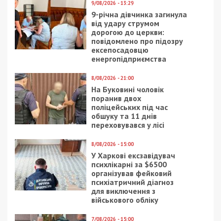
Рекламні блоки дають нам змогу
залишатися незалежними ЗМІ, а вам -
отримувати найсвіжіші новини під ними.
Приєднуйтесь також до 49000 в Google News. Слідкуйте
за останніми новинами!
Приєднатися
Читайте також
Предыдущая статья:
Поліцейський з Києва не зміг пояснити,
звідки у нього активів на 3,9 млн грн
Следующая статья: