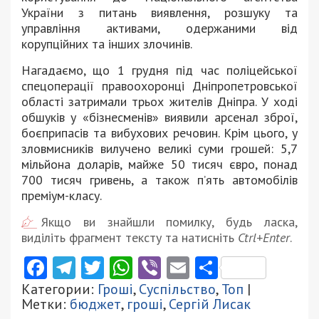
України з питань виявлення, розшуку та
управління активами, одержаними від
корупційних та інших злочинів.
Нагадаємо, що 1 грудня під час поліцейської
спецоперації правоохоронці Дніпропетровської
області затримали трьох жителів Дніпра. У ході
обшуків у «бізнесменів» виявили арсенал зброї,
боєприпасів та вибухових речовин. Крім цього, у
зловмисників вилучено великі суми грошей: 5,7
мільйона доларів, майже 50 тисяч євро, понад
700 тисяч гривень, а також п’ять автомобілів
преміум-класу.
Якщо ви знайшли помилку, будь ласка,
виділіть фрагмент тексту та натисніть
Ctrl+Enter
.
Facebook
Telegram
Twitter
WhatsApp
Viber
Email
Поділити
Категории:
Гроші
,
Суспільство
,
Топ
|
Метки:
бюджет
,
гроші
,
Сергій Лисак