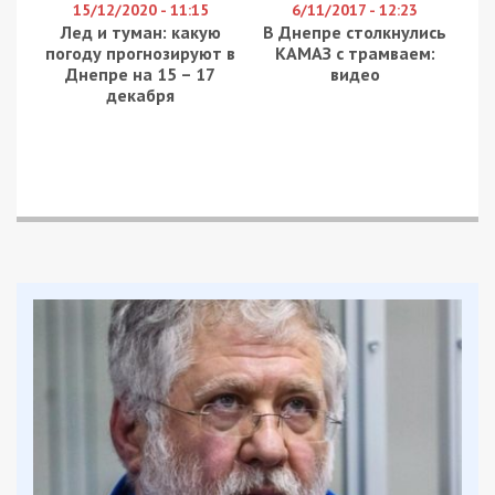
1,4 млрд гривень та у розтраті понад 222 млн
грн.
Ексзаступник міністра оборони, зокрема,
лобіював укладення договорів про постачання
речового майна для військових: бронежилетів,
касок, одягу та інших речей для потреб
Збройних Сил України за завищеними цінами та
низької якості на загальну суму понад 1,4 млрд
грн. Всі договори укладалися за умови повної
передплати.
У другому епізоді фігуранти замовили за
кордоном засоби індивідуального захисту
неналежної якості. При цьому була здійснена
стовідсоткова передоплата та порушена
визначена інструкцією Міністерства процедура
здійснення контролю за якістю товару. У
результаті Збройні Сили України отримали
неякісні бронежилети, які не можна
використовувати у бою без загрози життю.