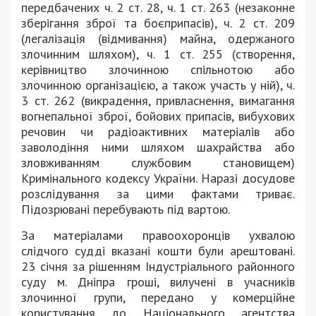
передбачених ч. 2 ст. 28, ч. 1 ст. 263 (незаконне
зберігання зброї та боєприпасів), ч. 2 ст. 209
(легалізація (відмивання) майна, одержаного
злочинним шляхом), ч. 1 ст. 255 (створення,
керівництво злочинною спільнотою або
злочинною організацією, а також участь у ній), ч.
3 ст. 262 (викрадення, привласнення, вимагання
вогнепальної зброї, бойових припасів, вибухових
речовин чи радіоактивних матеріалів або
заволодіння ними шляхом шахрайства або
зловживанням службовим становищем)
Кримінального кодексу України. Наразі досудове
розслідування за цими фактами триває.
Підозрювані перебувають під вартою.
За матеріалами правоохоронців ухвалою
слідчого судді вказані кошти були арештовані.
23 січня за рішенням Індустріального районного
суду м. Дніпра гроші, вилучені в учасників
злочинної групи, передано у комерційне
користування до Національного агентства