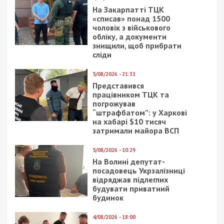
Працівниці пошти попалися на махінаціях
з грошима за посилки
ГРОШІ
4/03/2026 - 10:30
15/02/2017 - 12:20
Подружжя на
В днепровском
замовлення ворога
фастфуде 150 человек
коригувало атаки по
пели о любви: видео
Херсону