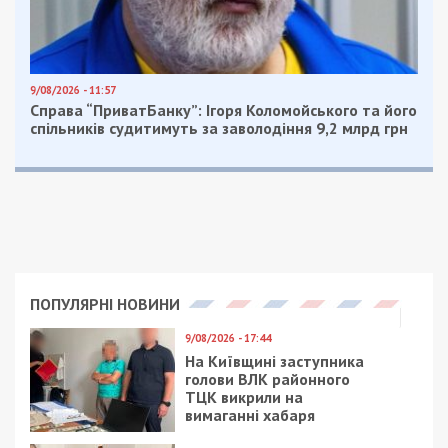
Це призвело не лише до втрати 222 мільйонів
гривень бюджетних коштів, а й до підриву
обороноздатності країни, загрози життю та
здоров’ю особового складу ЗСУ.
Колишнім посадовцям було повідомлено про
підозру у перешкоджанні законній діяльності
ЗСУ, розтраті майна в особливо великих
розмірах шляхом зловживання службовим
становищем, вчинених за попередньою змовою
групою осіб в умовах воєнного стану (ч. 2 ст. 28,
ч. 2 ст. 114-1, ч. 5 ст. 191 КК України).
Санкція статті передбачає максимальне
покарання у вигляді позбавлення волі на строк
до 15 років.
Facebook
Telegram
Twitter
WhatsApp
Viber
Email
Поділити
Категории:
Головне за день
,
Суспільство
|
Метки:
армия
,
гроші
,
ЗСУ
,
чиновник