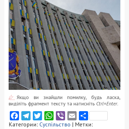
Якщо ви знайшли помилку, будь ласка,
виділіть фрагмент тексту та натисніть
Ctrl+Enter
.
Facebook
Telegram
Twitter
WhatsApp
Viber
Email
Поділити
Категории:
Суспільство
| Метки: