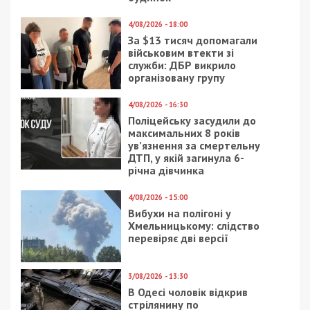
включить отопление в 82-й школе – ответ на
этот вопрос журналисты 9 канала ждут от КП
«Теплоэнерго».
Также читайте:
Чиновники пообещали
полностью запустить отопление в
Приднепровске в течение 2 дней
Facebook
Telegram
Twitter
WhatsApp
Viber
Email
Поділити
Категории:
Головне за день
,
Суспільство
|