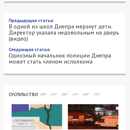
В одной из школ Днепра мерзнут дети.
Директор указала недовольным на
дверь (видео)
7/11/2018 - 11:51
ЕКАТЕРИНА ОХОТНИК - СПЕЦИАЛЬНО
5362
ДЛЯ 49000.COM.UA
В Днепре отопительный сезон стартовал не для
всех. Ученикам школы №82 из-за отсутствия
тепла на занятиях приходится сидеть в свитерах
и куртках. Об этом сообщает
9 канал
. Родители
учеников школы возмущены и обеспокоены тем,
что отопление до сих пор не запустили. При
этом нет никакой информации, когда же
запустят тепло. Руководство заведения
ситуацию не комментирует.