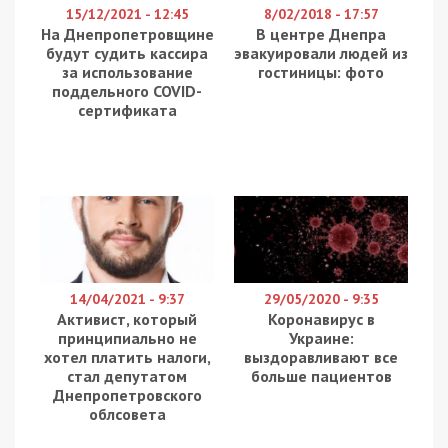
Отец второклассника Александр рассказывает,
что у школы есть собственная котельная,
которая до этого всегда обеспечивала тепло, но
она пока не работает. Прямо во дворе вырыли
котлован, якобы для тепловых сетей. Но в нем
до сих пор не лежат трубы.
Полтора месяца назад выкопали, сейчас только
положили плиты и всё – больше никаких работ не
велось. Когда будет тепло? Ну, судя по тому что я
вижу, тепло будет не скоро. Сейчас уже начинаются
морозы, холода – как дети будут учиться? Это будут
опять каникулы или мы будем планы по аптекам, по
лекарствам выполнять? – рассказал Александр, отец
ученика школы.
Татьяна, мать ученика 82 школы, рассказала, что
директор обещала расформировать классы, где
родители высказывают свое недовольство
сложившейся ситуацией.