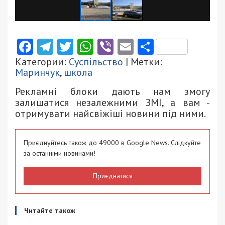
Facebook
Telegram
Twitter
WhatsApp
Viber
Email
Поділити
Категории:
Суспільство
| Метки:
Маринчук
,
школа
Рекламні блоки дають нам змогу
залишатися незалежними ЗМІ, а вам -
отримувати найсвіжіші новини під ними.
Приєднуйтесь також до 49000 в Google News. Слідкуйте
за останніми новинами!
Приєднатися
Читайте також