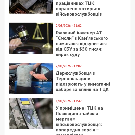
Метки:
отопительный сезон
,
школы
Рекламні блоки дають нам змогу
залишатися незалежними ЗМІ, а вам -
отримувати найсвіжіші новини під ними.
Приєднуйтесь також до 49000 в Google News. Слідкуйте
за останніми новинами!
Приєднатися
Читайте також
Предыдущая статья:
В Днепре школьница побила
одноклассницу и поставила на колени:
видео