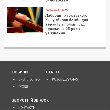
Следующая статья:
В Днепре обокрали трактор, а пострадали
дети: фото
СУСПІЛЬСТВО
15/12/2021 - 12:45
8/02/2018 - 17:57
На Днепропетровщине
В центре Днепра
будут судить кассира
эвакуировали людей из
за использование
гостиницы: фото
поддельного COVID-
сертификата