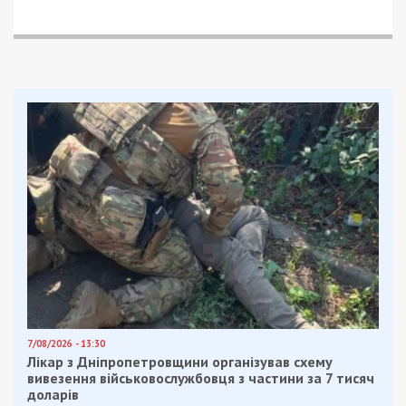
Вернее, не обещала, она ​​приказательным тоном сказала,
что расформирует класс тех, кто недоволен
отсутствием тепла. Расформирует по другим школам
детей. Хотя нам это очень неудобно. Я не
подписывалась на то, чтоб ездить на транспорте в
другую школу. Меня устраивает эта, – отметила
Татьяна.
Сейчас температура в классах составляет 16-17
градусов. Для улучшения ситуации пока ставят
обогреватели. По словам Ольги
Григорьян, директора школы, отопления следует
ожидать в ближайшее время. Школу должны
подключить к центральной сети. А школьную
котельную запустить уже нельзя, потому что она
устарела и опасна.
Работы проводились с лета. Затем поменялся проект.
И сейчас, как мы видим, такое. Мы поднимаем
внутренний резерв. То есть утепляемся, одеваемся и
включаем обогреватели. И ждем, – отмечаем Ольга
Григорьян.