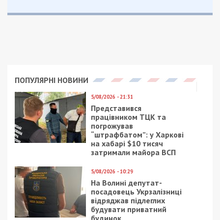
Директор добавляет, что проблема с теплом
пока существует также и в соседних школах.
Главный инженер коммунального предприятия
“Комэнергосервис” Герман Ликасов отмечает, что
тепловые сети школ и детсадов не успели
восстановить после того, как их перевели на
баланс города. Это и является основной
причиной задержки отопления.
Принял фонд в ужасном состоянии. Каждый порыв – это
утечки. Но мало того, это, даже, не самое страшное.
Самое страшное, что приходится останавливать всё
технологическое оборудование по линии этого порыва.
Сейчас придётся потратить не один час, чтобы все
коммуникации привести в порядок, – отметил Герман
Ликасов, главный инженер КП “Комэнергосервис”.
А сколько еще времени необходимо, чтобы