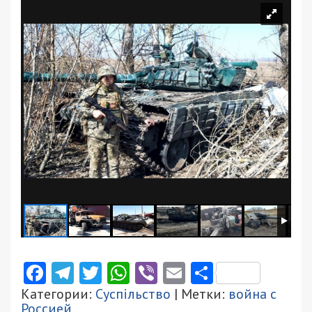
Facebook
Telegram
Twitter
WhatsApp
Viber
Email
Поділити
Категории:
Суспільство
| Метки:
война с
Россией