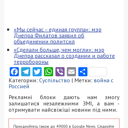
«Мы сейчас – единая группа»: мэр
Днепра Филатов заявил об
объединении политсил
«Сделали больше, чем могли»: мэр
Днепра рассказал о создании и работе
терробороны
Facebook
Telegram
Twitter
WhatsApp
Viber
Email
Поділити
Категории:
Суспільство
| Метки:
война с
Россией
Рекламні блоки дають нам змогу
залишатися незалежними ЗМІ, а вам -
отримувати найсвіжіші новини під ними.
Приєднуйтесь також до 49000 в Google News. Слідкуйте