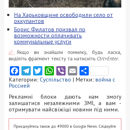
На Харьковщине освободили село от
оккупантов
Борис Филатов призвал по
возможности оплачивать
коммунальные услуги
Якщо ви знайшли помилку, будь ласка,
виділіть фрагмент тексту та натисніть
Ctrl+Enter
.
Facebook
Telegram
Twitter
WhatsApp
Viber
Email
Поділити
Категории:
Суспільство
| Метки:
война с
Россией
Рекламні блоки дають нам змогу
залишатися незалежними ЗМІ, а вам -
отримувати найсвіжіші новини під ними.
Приєднуйтесь також до 49000 в Google News. Слідкуйте