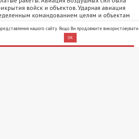
ылатые ракеты. Авиация Воздушных сил была
икрытия войск и объектов. Ударная авиация
ределенным командованием целям и объектам
редставлення нашого сайту. Якщо Ви продовжите використовувати 
02 по 27.03 ориентировочно составили:
OK
ек,
 ед,