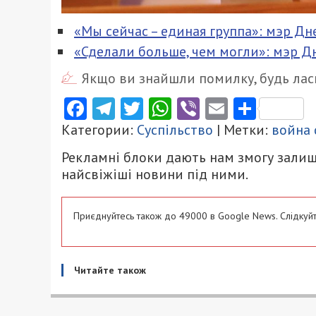
«Мы сейчас – единая группа»: мэр Д
«Сделали больше, чем могли»: мэр Д
Якщо ви знайшли помилку, будь ласк
Facebook
Telegram
Twitter
WhatsApp
Viber
Email
Поділ
Категории:
Суспільство
| Метки:
война 
Рекламні блоки дають нам змогу залиш
найсвіжіші новини під ними.
Приєднуйтесь також до 49000 в Google News. Слідкуйт
Читайте також