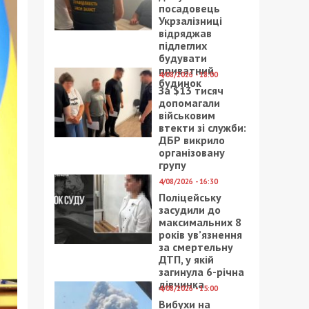
посадовець
Укрзалізниці
відряджав
підлеглих
будувати
приватний
4/08/2026 - 18:00
будинок
За $13 тисяч
допомагали
військовим
втекти зі служби:
ДБР викрило
організовану
групу
4/08/2026 - 16:30
Поліцейську
засудили до
максимальних 8
років ув’язнення
за смертельну
ДТП, у якій
загинула 6-річна
дівчинка
4/08/2026 - 15:00
Вибухи на