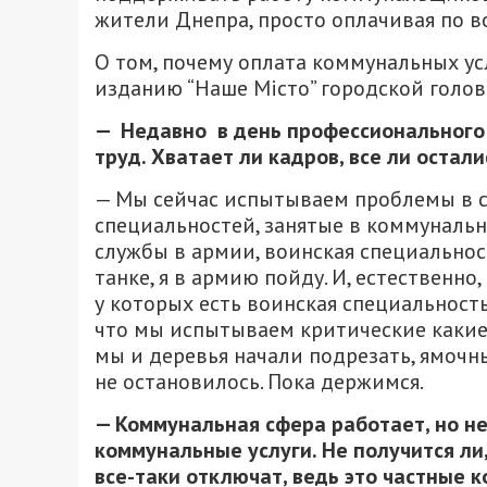
жители Днепра, просто оплачивая по 
О том, почему оплата коммунальных у
изданию “Наше Місто” городской голо
—
Н
едавно
в день профессионального
труд.
Х
ватает ли кадров, все ли остали
— Мы сейчас испытываем проблемы в св
специальностей, занятые в коммунально
службы в армии, воинская специальность
танке, я в армию пойду. И, естественно
у которых есть воинская специальность,
что мы испытываем критические какие-
мы и деревья начали подрезать, ямочн
не остановилось. Пока держимся.
— Коммунальная сфера работает, но не
коммунальные услуги.
Н
е получится ли
вс
е
-таки отключат
, ведь это частные 