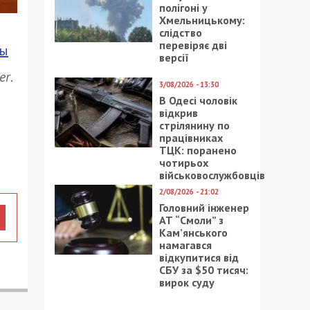
полігоні у
Хмельницькому:
слідство
перевіряє дві
ны
версії
er
.
3/08/2026 - 13:30
В Одесі чоловік
відкрив
стрілянину по
працівниках
ТЦК: поранено
чотирьох
військовослужбовців
2/08/2026 - 21:02
Головний інженер
АТ “Смоли” з
Кам’янського
намагався
відкупитися від
СБУ за $50 тисяч:
вирок суду