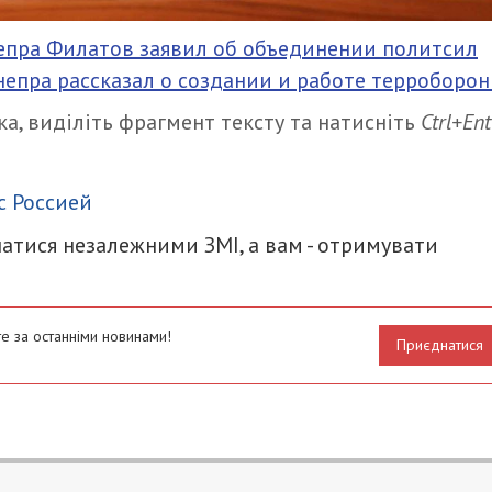
непра Филатов заявил об объединении политсил
непра рассказал о создании и работе терроборо
а, виділіть фрагмент тексту та натисніть
Ctrl+Ent
итися
с Россией
атися незалежними ЗМІ, а вам - отримувати
е за останніми новинами!
Приєднатися