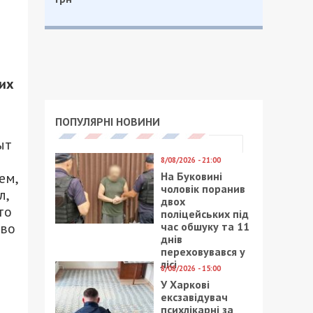
их
ПОПУЛЯРНІ НОВИНИ
ыт
8/08/2026 - 21:00
На Буковині
ем,
чоловік поранив
л,
двох
то
поліцейських під
час обшуку та 11
тво
днів
переховувався у
лісі
8/08/2026 - 15:00
У Харкові
ексзавідувач
психлікарні за