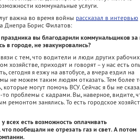
возможности коммунальные услуги.
слуг важна во время войны
рассказал в интервью
ва Днепра Борис Филатов:
 праздника вы
благодарили коммунальщиков за 
сь в городе, не эвакуировались?
язи с тем, что водители и люди других рабочих
м хозяйстве, приходят и говорят – у нас есть оп
, сегодня я езжу на автобусе, а вчера ездил на
, мы не можем таким людям отказать. Тем более т
 которые могут помочь ВСУ. Сейчас я бы не сказа
то проблемы с кадрами. Вы, наверное, видите, ч
ым ремонтом занялись. То есть городское хозяйс
 у всех есть возможность оплачивать
, что пообещали не отрезать газ
и
свет
. А
потом
компании.