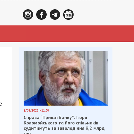
е
9/08/2026 - 11:57
Справа “ПриватБанку”: Ігоря
Коломойського та його спільників
судитимуть за заволодіння 9,2 млрд
грн