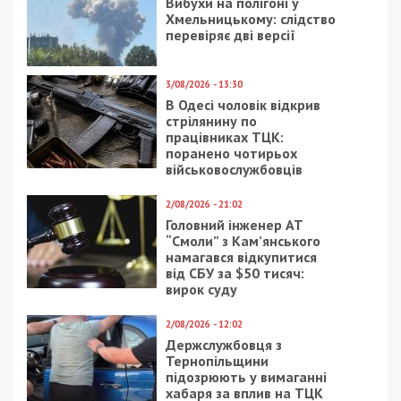
Вибухи на полігоні у
Хмельницькому: слідство
перевіряє дві версії
3/08/2026 - 13:30
В Одесі чоловік відкрив
стрілянину по
працівниках ТЦК:
поранено чотирьох
військовослужбовців
2/08/2026 - 21:02
Головний інженер АТ
“Смоли” з Кам’янського
намагався відкупитися
від СБУ за $50 тисяч:
вирок суду
2/08/2026 - 12:02
Держслужбовця з
Тернопільщини
підозрюють у вимаганні
хабаря за вплив на ТЦК