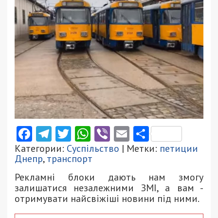
Facebook
Telegram
Twitter
WhatsApp
Viber
Email
Поділити
Категории:
Суспільство
| Метки:
петиции
Днепр
,
транспорт
Рекламні блоки дають нам змогу
залишатися незалежними ЗМІ, а вам -
отримувати найсвіжіші новини під ними.