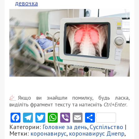
девочка
Якщо ви знайшли помилку, будь ласка,
виділіть фрагмент тексту та натисніть
Ctrl+Enter
.
Facebook
Telegram
Twitter
WhatsApp
Viber
Email
Поділити
Категории:
Головне за день
,
Суспільство
|
Метки:
коронавирус
,
коронавирус Днепр
,