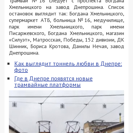
Трамвай №16 следует с проспекта Богдана
Хмельницкого на завод Днепрошина. Список
остановок выглядит так: Богдана Хмельницкого,
супермаркет АТБ, больница №16, медучилище,
парк имени Хмельницкого, парк имени
Писаржевского, Богдана Хмельницкого, магазин
«Силуэт», Матросская, Победы, 152 дивизии, ДК
Шинник, Бориса Кротова, Данилы Нечая, завод
Днепрошина.
Как выглядит тоннель любви в Днепре:
фото
Где в Днепре появятся новые
трамвайные платформы