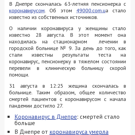
В Днепре скончалась 63-летняя пенсионерка с
коронавирусом
. Об этом
49000.com.u
a стало
известно из собственных источников.
О наличии коронавируса у женщины стало
известно 28 августа. В этот момент она
находилась на стационарном лечении в
городской больнице № 9. За день до того, как
стали известны результаты теста на
коронавирус, пенсионерку в тяжелом состоянии
перевели в клиническую больницу скорой
помощи.
31 августа в 12:25 жещина скончалась в
больнице. Таким образом, общее количество
смертей пациентов с коронавирусом с начала
пандемии достигло 27.
Коронавирус в Днепре
: смертей стало
больше
В Днепре от
коронавируса умерла