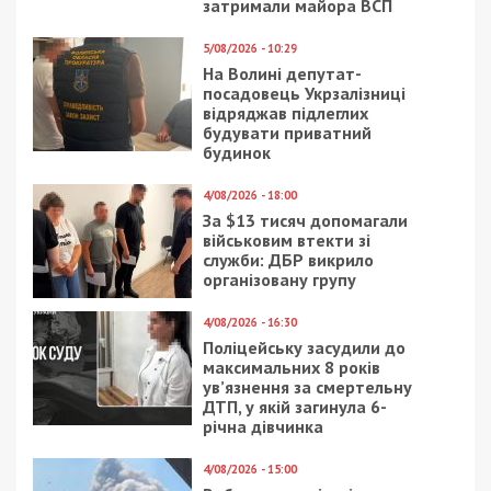
затримали майора ВСП
5/08/2026 - 10:29
На Волині депутат-
посадовець Укрзалізниці
відряджав підлеглих
будувати приватний
будинок
4/08/2026 - 18:00
За $13 тисяч допомагали
військовим втекти зі
служби: ДБР викрило
організовану групу
4/08/2026 - 16:30
Поліцейську засудили до
максимальних 8 років
ув’язнення за смертельну
ДТП, у якій загинула 6-
річна дівчинка
4/08/2026 - 15:00