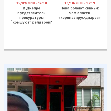
19/09/2018 - 16:10
15/10/2020 - 13:19
В Днепре
Пока болеют свиньи:
представители
чем опасен
прокуратуры
«коронавирус-диарея»
“крышуют” рейдеров?