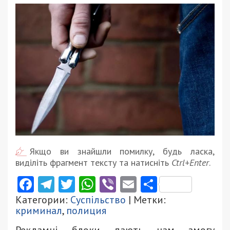
Якщо ви знайшли помилку, будь ласка,
виділіть фрагмент тексту та натисніть
Ctrl+Enter
.
Facebook
Telegram
Twitter
WhatsApp
Viber
Email
Поділити
Категории:
Суспільство
| Метки:
криминал
,
полиция