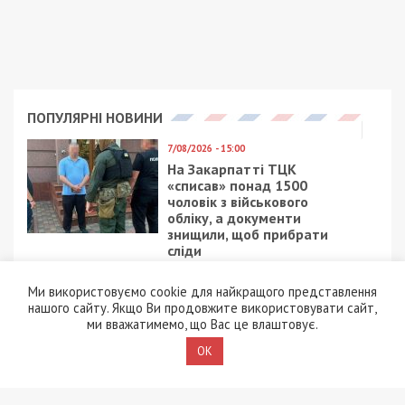
ПОПУЛЯРНІ НОВИНИ
7/08/2026 - 15:00
На Закарпатті ТЦК
«списав» понад 1500
чоловік з військового
обліку, а документи
знищили, щоб прибрати
сліди
5/08/2026 - 21:31
Ми використовуємо cookie для найкращого представлення
Представився
нашого сайту. Якщо Ви продовжите використовувати сайт,
працівником ТЦК та
ми вважатимемо, що Вас це влаштовує.
погрожував
OK
“штрафбатом”: у Харкові
на хабарі $10 тисяч
затримали майора ВСП