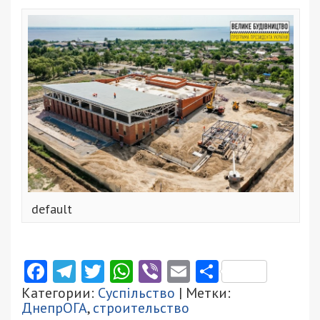
default
Facebook
Telegram
Twitter
WhatsApp
Viber
Email
Поділити
Категории:
Суспільство
| Метки:
ДнепрОГА
,
строительство