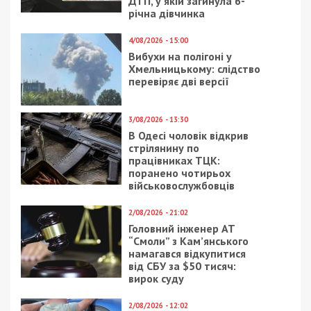
ДТП, у якій загинула 6-
річна дівчинка
4/08/2026 - 15:00
Вибухи на полігоні у
Хмельницькому: слідство
перевіряє дві версії
3/08/2026 - 13:30
В Одесі чоловік відкрив
стрілянину по
працівниках ТЦК:
поранено чотирьох
військовослужбовців
2/08/2026 - 21:02
Головний інженер АТ
“Смоли” з Кам’янського
намагався відкупитися
від СБУ за $50 тисяч:
вирок суду
2/08/2026 - 12:02