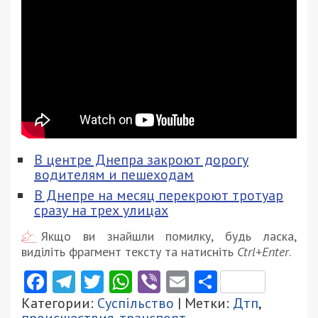
В центре Днепра закроют дорогу
водителям и пешеходам
В Днепре на месяц перекроют тротуар
сразу на трех улицах
Якщо ви знайшли помилку, будь ласка,
виділіть фрагмент тексту та натисніть
Ctrl+Enter
.
Facebook
Telegram
Twitter
WhatsApp
Viber
Email
Поділити
Категории:
Суспільство
| Метки:
Дтп
,