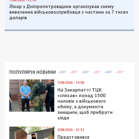
Лікар з Дніпропетровщини організував схему
вивезення військовослужбовця з частини за 7 тисяч
доларів
ПОПУЛЯРНІ НОВИНИ
7/08/2026 - 15:00
На Закарпатті ТЦК
«списав» понад 1500
чоловік з військового
обліку, а документи
знищили, щоб прибрати
сліди
5/08/2026 - 21:31
Представився