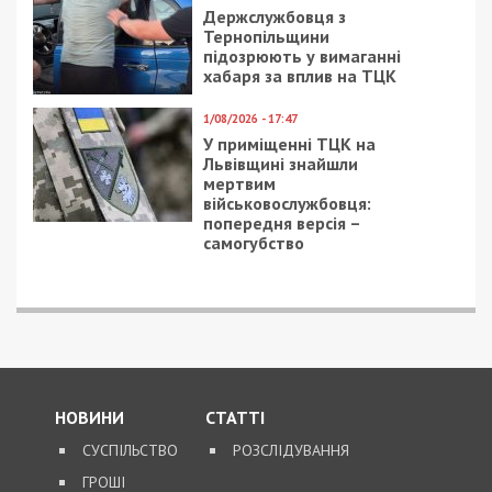
Держслужбовця з
Тернопільщини
підозрюють у вимаганні
хабаря за вплив на ТЦК
1/08/2026 - 17:47
У приміщенні ТЦК на
Львівщині знайшли
мертвим
військовослужбовця:
попередня версія –
самогубство
НОВИНИ
СТАТТІ
СУСПІЛЬСТВО
РОЗСЛІДУВАННЯ
ГРОШІ