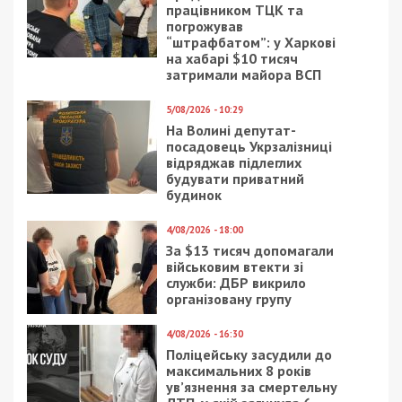
працівником ТЦК та
погрожував
“штрафбатом”: у Харкові
на хабарі $10 тисяч
затримали майора ВСП
5/08/2026 - 10:29
На Волині депутат-
посадовець Укрзалізниці
відряджав підлеглих
будувати приватний
будинок
4/08/2026 - 18:00
За $13 тисяч допомагали
військовим втекти зі
служби: ДБР викрило
організовану групу
4/08/2026 - 16:30
Поліцейську засудили до
максимальних 8 років
ув’язнення за смертельну