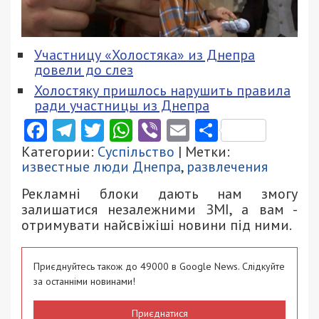
Участницу «Холостяка» из Днепра
довели до слез
Холостяку пришлось нарушить правила
ради участницы из Днепра
Facebook
Telegram
Twitter
WhatsApp
Viber
Email
Поділити
Категории:
Суспільство
| Метки:
известные люди Днепра
,
развлечения
Рекламні блоки дають нам змогу
залишатися незалежними ЗМІ, а вам -
отримувати найсвіжіші новини під ними.
Приєднуйтесь також до 49000 в Google News. Слідкуйте
за останніми новинами!
Приєднатися