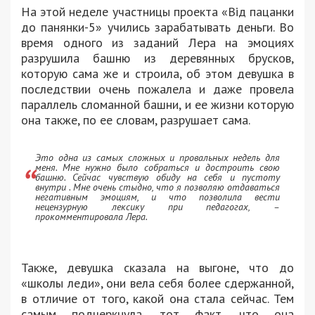
На этой неделе участницы проекта «Від пацанки
до панянки-5» учились зарабатывать деньги. Во
время одного из заданий Лера на эмоциях
разрушила башню из деревянных брусков,
которую сама же и строила, об этом девушка в
последствии очень пожалела и даже провела
параллель сломанной башни, и ее жизни которую
она также, по ее словам, разрушает сама.
Это одна из самых сложных и провальных недель для
меня. Мне нужно было собраться и достроить свою
башню. Сейчас чувствую обиду на себя и пустоту
внутри . Мне очень стыдно, что я позволяю отдаваться
негативным эмоциям, и что позволила вести
нецензурную лексику при педагогах, –
прокомментировала Лера.
Также, девушка сказала на выгоне, что до
«школы леди», они вела себя более сдержанной,
в отличие от того, какой она стала сейчас. Тем
самым подчеркнула, тот факт, что она