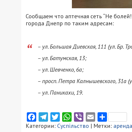
Сообщаем что аптечная сеть “Не болей
города Днепр по таким адресам:
– ул. Большая Диевская, 111 (ул. Бр. 
– ул. Батумская, 13;
– ул. Шевченко, 6а;
– просп. Петра Калнышевского, 31а (у
– ул. Паникахи, 19.
Facebook
Telegram
Twitter
WhatsApp
Viber
Email
Поділ
Категории:
Суспільство
| Метки:
аренд