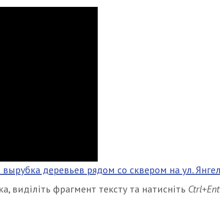
 вырубка деревьев рядом со сквером на ул. Янгел
а, виділіть фрагмент тексту та натисніть
Ctrl+Ent
итися