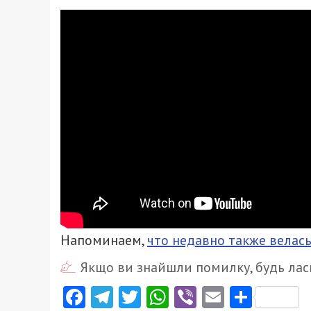
Напоминаем,
что недавно также велась
Якщо ви знайшли помилку, будь ласк
Facebook
Telegram
Twitter
WhatsApp
Viber
Email
Поділ