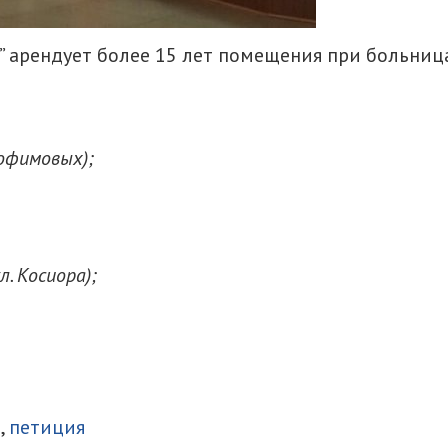
!” арендует более 15 лет помещения при больниц
Трофимовых);
л. Косиора);
итися
а
,
петиция