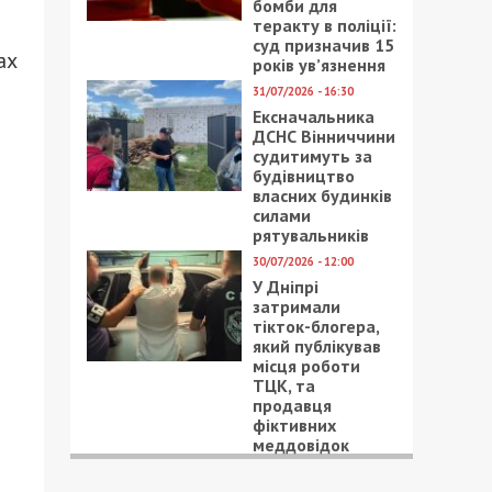
бомби для
теракту в поліції:
суд призначив 15
ах
років ув’язнення
31/07/2026 - 16:30
Ексначальника
ДСНС Вінниччини
судитимуть за
будівництво
власних будинків
силами
рятувальників
30/07/2026 - 12:00
У Дніпрі
затримали
тікток-блогера,
який публікував
місця роботи
ТЦК, та
продавця
фіктивних
меддовідок