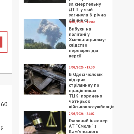
за смертельну
ДТП, у якій
загинула 6-річна
дівчинка
4/08/2026 - 15:00
Вибухи на
полігоні у
Хмельницькому:
слідство
перевіряє дві
версії
3/08/2026 - 13:30
В Одесі чоловік
відкрив
стрілянину по
працівниках
ТЦК: поранено
чотирьох
860
військовослужбовців
2/08/2026 - 21:02
Головний інженер
АТ “Смоли” з
ой
Кам’янського