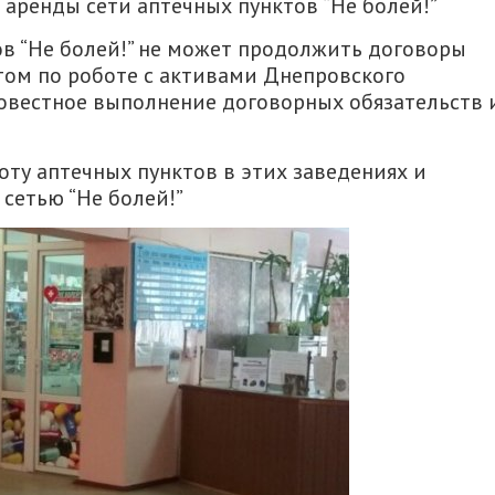
аренды сети аптечных пунктов “Не болей!”
ов “Не болей!” не может продолжить договоры
ом по роботе с активами Днепровского
совестное выполнение договорных обязательств 
ту аптечных пунктов в этих заведениях и
сетью “Не болей!”