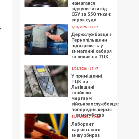
намагався
відкупитися від
СБУ за $50 тисяч:
вирок суду
и
2/08/2026 - 12:02
Держслужбовця з
Тернопільщини
підозрюють у
вимаганні хабаря
за вплив на ТЦК
1/08/2026 - 17:47
У приміщенні
ТЦК на
Львівщині
знайшли
мертвим
військовослужбовця:
попередня версія
– самогубство
31/07/2026 - 20:00
Лаборант
харківського
вишу збирав