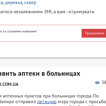
ка
,
деревья
,
сквер
атися незалежними ЗМІ, а вам - отримувати
е за останніми новинами!
Приєднатися
авить аптеки в больницах
3
0.COM.UA
 аптечных пунктов при больницах города. По
Шапиро отправил
петицию
мэру города с просьб