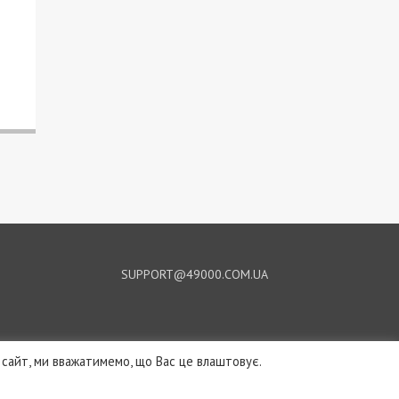
SUPPORT@49000.COM.UA
сайт, ми вважатимемо, що Вас це влаштовує.
© 2026, ВСІ ПРАВА ЗАХИЩЕНІ
49000.COM.UA