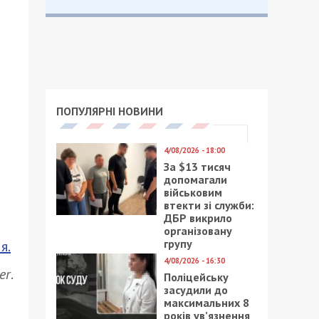
ПОПУЛЯРНІ НОВИНИ
4/08/2026 - 18:00
За $13 тисяч
допомагали
військовим
втекти зі служби:
ДБР викрило
організовану
групу
я.
4/08/2026 - 16:30
er
.
Поліцейську
засудили до
максимальних 8
років ув’язнення