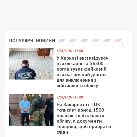
за останніми новинами!
Приєднатися
Читайте також
Предыдущая статья:
Днепропетровский облсовет купил
“скорые” на несуществующий кредит:
фото
Следующая статья:
В Днепре открыли памятник убитому
российскими наемниками десантнику