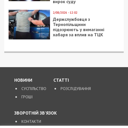
8/08/2026 - 13:00
Військовослужбовець і троє цивільних заробляли на
незаконному вивезенні бійців із військових частин
на Дніпропетровщині
ПОПУЛЯРНІ НОВИНИ
8/08/2026 - 15:00
У Харкові ексзавідувач
психлікарні за $6500
організував фейковий
психіатричний діагноз
для виключення з