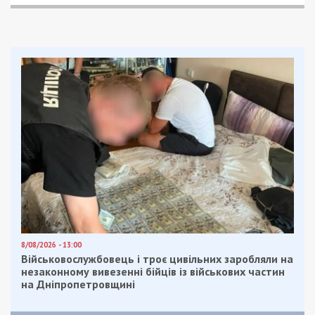
Facebook
Telegram
Twitter
WhatsApp
Viber
Email
Поділити
Категории:
Суспільство
| Метки:
Владимир Зеленский
,
укрнет
Рекламні блоки дають нам змогу
залишатися незалежними ЗМІ, а вам -
отримувати найсвіжіші новини під ними.
Приєднуйтесь також до 49000 в Google News. Слідкуйте