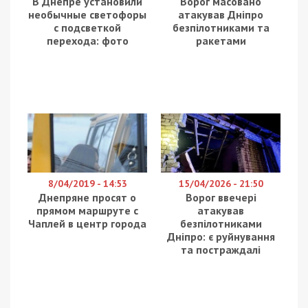
Ермак рассказывал об отношениях с Россией,
необходимости возвращения военнопленных,
захваченных агрессором и во время спича,
сказал, что “Украина является нашим соседом”. В
зале прозвучал смех, затем глава Офиса
президента поправился, сказав, что Россия –
наш сосед, с которым мы должны
сосуществовать. Похожую оговорку некогда
допустил беглый президент Виктор Янукович,
который на пресс-конференции в России назвал
Украину “нашим стратегическим партнером”.
Бабка надвое сказала:
Степанов оценил
карантин выходного дня
Зеленский назвал свое же заявление
“словами поверхностного человека”:
видео