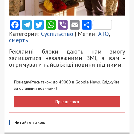
Facebook
Telegram
Twitter
WhatsApp
Viber
Email
Поділити
Категории:
Суспільство
| Метки:
АТО
,
смерть
Рекламні блоки дають нам змогу
залишатися незалежними ЗМІ, а вам -
отримувати найсвіжіші новини під ними.
Приєднуйтесь також до 49000 в Google News. Слідкуйте
за останніми новинами!
Приєднатися
Читайте також