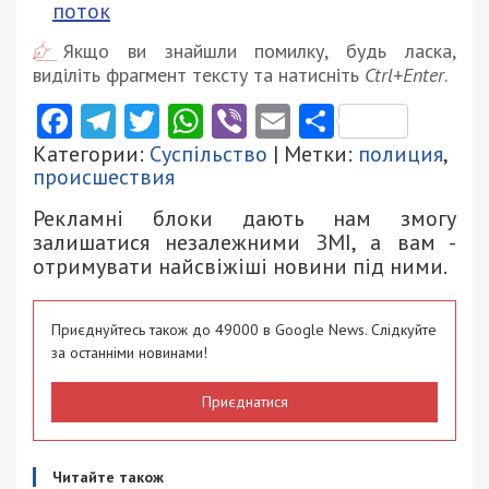
поток
Якщо ви знайшли помилку, будь ласка,
виділіть фрагмент тексту та натисніть
Ctrl+Enter
.
Facebook
Telegram
Twitter
WhatsApp
Viber
Email
Поділити
Категории:
Суспільство
| Метки:
полиция
,
происшествия
Рекламні блоки дають нам змогу
залишатися незалежними ЗМІ, а вам -
отримувати найсвіжіші новини під ними.
Приєднуйтесь також до 49000 в Google News. Слідкуйте
за останніми новинами!
Приєднатися
Читайте також