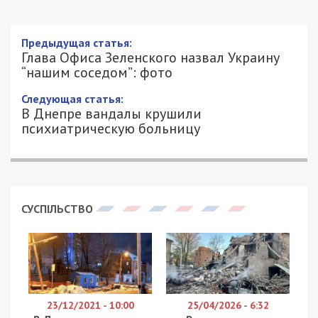
Глава Офиса Зеленского назвал
Украину “нашим соседом”: фото
8/12/2020 - 11:44
АЛЕКСЕЙ ВАЛЕНКО - СПЕЦИАЛЬНО
2444
ДЛЯ 49000.COM.UA
Глава Офиса президента Украины Андрей Ермак
попал в конфуз во время выступления в
Королевском институте международных
отношений Великобритании Chatham House. Он
назвал Украину “нашим соседом”. Об этом на
своей странице в Facebook написала глава
отдела международного сотрудничества и
коммуникаций Дипломатической академии
Украины имени Геннадия Удовенко при
МИД Екатерина Смаглий.