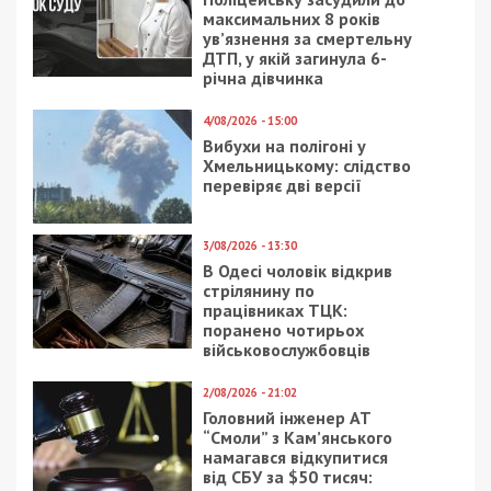
8/04/2019 - 14:53
15/04/2026 - 21:50
Днепряне просят о
Ворог ввечері
прямом маршруте с
атакував
Чаплей в центр города
безпілотниками
Дніпро: є руйнування
та постраждалі