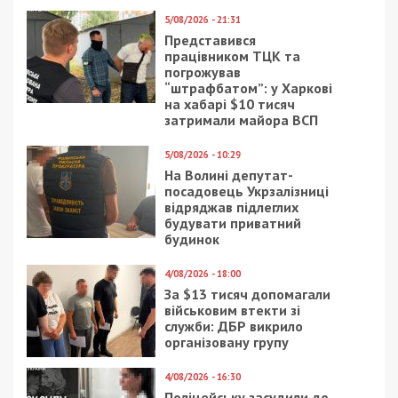
СУСПІЛЬСТВО
23/12/2021 - 10:00
25/04/2026 - 6:32
В Днепре установили
Ворог масовано
необычные светофоры
атакував Дніпро
с подсветкой
безпілотниками та
перехода: фото
ракетами