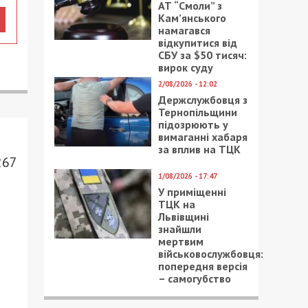
АТ “Смоли” з
Кам’янського
намагався
відкупитися від
СБУ за $50 тисяч:
вирок суду
2/08/2026 - 12:02
Держслужбовця з
Тернопільщини
підозрюють у
вимаганні хабаря
за вплив на ТЦК
267
1/08/2026 - 17:47
У приміщенні
ТЦК на
Львівщині
знайшли
мертвим
військовослужбовця:
попередня версія
– самогубство