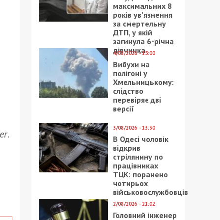
максимальних 8
років ув’язнення
за смертельну
ДТП, у якій
загинула 6-річна
дівчинка
4/08/2026 - 15:00
Вибухи на
полігоні у
Хмельницькому:
слідство
перевіряє дві
версії
3/08/2026 - 13:30
er
.
В Одесі чоловік
відкрив
стрілянину по
працівниках
ТЦК: поранено
чотирьох
військовослужбовців
2/08/2026 - 21:02
Головний інженер