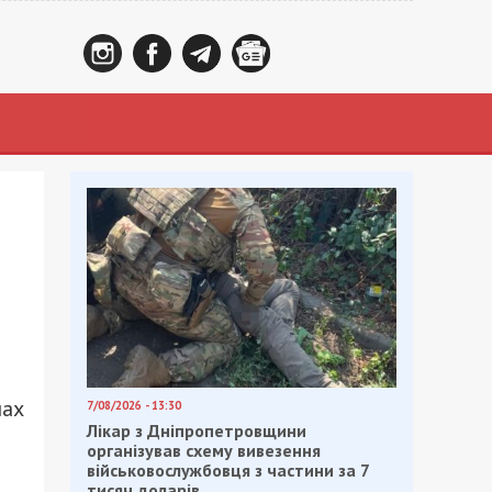
нах
7/08/2026 - 13:30
Лікар з Дніпропетровщини
організував схему вивезення
військовослужбовця з частини за 7
тисяч доларів