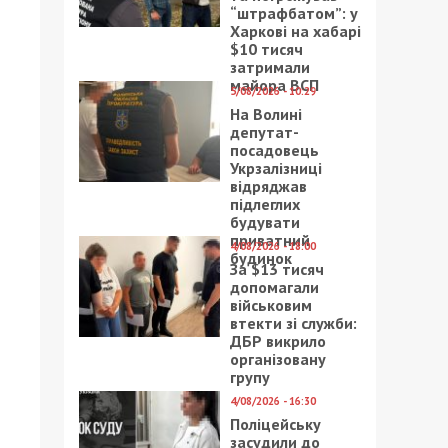
“штрафбатом”: у
Харкові на хабарі
$10 тисяч
затримали
майора ВСП
5/08/2026 - 10:29
На Волині
депутат-
посадовець
Укрзалізниці
відряджав
підлеглих
будувати
приватний
4/08/2026 - 18:00
будинок
За $13 тисяч
допомагали
військовим
втекти зі служби:
ДБР викрило
організовану
групу
4/08/2026 - 16:30
Поліцейську
засудили до