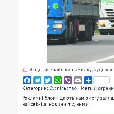
Якщо ви знайшли помилку, будь ласк
Facebook
Telegram
Twitter
WhatsApp
Viber
Email
Поділ
Категории:
Суспільство
| Метки:
огран
Рекламні блоки дають нам змогу залиш
найсвіжіші новини під ними.