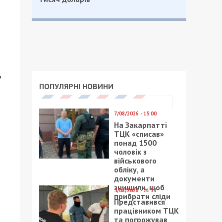
ь
ПОПУЛЯРНІ НОВИНИ
7/08/2026 - 15:00
На Закарпатті
ТЦК «списав»
понад 1500
чоловік з
військового
обліку, а
документи
знищили, щоб
5/08/2026 - 21:31
прибрати сліди
Представився
працівником ТЦК
та погрожував