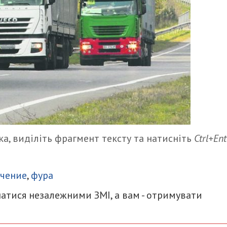
а, виділіть фрагмент тексту та натисніть
Ctrl+Ent
итися
ичение
,
фура
атися незалежними ЗМІ, а вам - отримувати