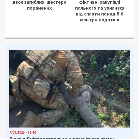
двоє загиблих, шестеро
фіктивні закупівлі
поранених
пального та ухилився
від сплати понад 8,6
млн грн податків
7/08/2026 - 13:30
Лікар з Дніпропетровщини організував схему