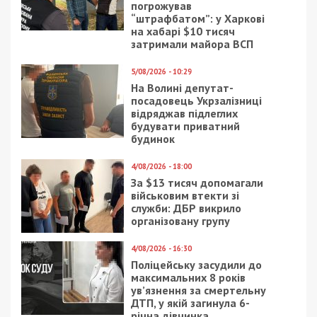
погрожував
“штрафбатом”: у Харкові
на хабарі $10 тисяч
затримали майора ВСП
5/08/2026 - 10:29
На Волині депутат-
посадовець Укрзалізниці
відряджав підлеглих
будувати приватний
будинок
4/08/2026 - 18:00
За $13 тисяч допомагали
військовим втекти зі
служби: ДБР викрило
організовану групу
4/08/2026 - 16:30
Поліцейську засудили до
максимальних 8 років
ув’язнення за смертельну
ДТП, у якій загинула 6-
річна дівчинка