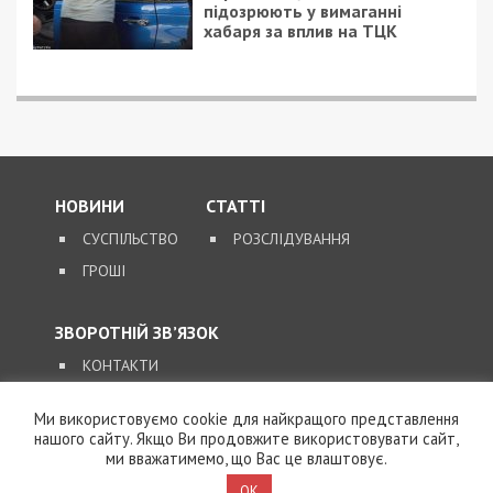
підозрюють у вимаганні
хабаря за вплив на ТЦК
НОВИНИ
СТАТТІ
СУСПІЛЬСТВО
РОЗСЛІДУВАННЯ
ГРОШІ
ЗВОРОТНІЙ ЗВ’ЯЗОК
КОНТАКТИ
Ми використовуємо cookie для найкращого представлення
SUPPORT@49000.COM.UA
нашого сайту. Якщо Ви продовжите використовувати сайт,
ми вважатимемо, що Вас це влаштовує.
© 2026, ВСІ ПРАВА ЗАХИЩЕНІ
49000.COM.UA
OK