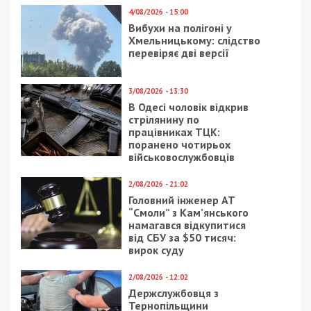
4/08/2026 - 15:00
Вибухи на полігоні у
Хмельницькому: слідство
перевіряє дві версії
3/08/2026 - 13:30
В Одесі чоловік відкрив
стрілянину по
працівниках ТЦК:
поранено чотирьох
військовослужбовців
2/08/2026 - 21:02
Головний інженер АТ
“Смоли” з Кам’янського
намагався відкупитися
від СБУ за $50 тисяч:
вирок суду
2/08/2026 - 12:02
Держслужбовця з
Тернопільщини