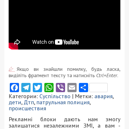
Якщо ви знайшли помилку, будь ласка,
виділіть фрагмент тексту та натисніть
Ctrl+Enter
.
Facebook
Telegram
Twitter
WhatsApp
Viber
Email
Поділити
Категории:
Суспільство
| Метки:
авария
,
дети
,
Дтп
,
патрульная полиция
,
происшествия
Рекламні блоки дають нам змогу
залишатися незалежними ЗМІ, а вам -