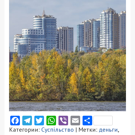
Facebook
Telegram
Twitter
WhatsApp
Viber
Email
Поділити
Категории:
Суспільство
| Метки:
деньги
,