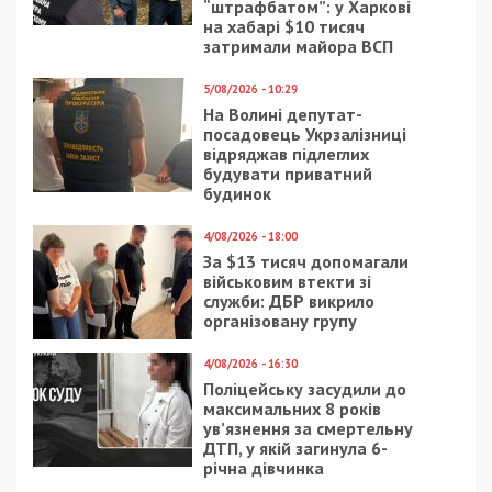
“штрафбатом”: у Харкові
на хабарі $10 тисяч
затримали майора ВСП
5/08/2026 - 10:29
На Волині депутат-
посадовець Укрзалізниці
відряджав підлеглих
будувати приватний
будинок
4/08/2026 - 18:00
За $13 тисяч допомагали
військовим втекти зі
служби: ДБР викрило
організовану групу
4/08/2026 - 16:30
Поліцейську засудили до
максимальних 8 років
ув’язнення за смертельну
ДТП, у якій загинула 6-
річна дівчинка