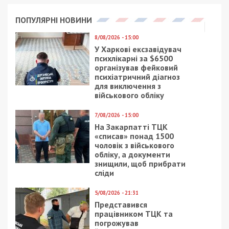
ПОПУЛЯРНІ НОВИНИ
8/08/2026 - 15:00
У Харкові ексзавідувач
психлікарні за $6500
організував фейковий
психіатричний діагноз
для виключення з
військового обліку
7/08/2026 - 15:00
На Закарпатті ТЦК
«списав» понад 1500
чоловік з військового
обліку, а документи
знищили, щоб прибрати
сліди
5/08/2026 - 21:31
Представився
працівником ТЦК та
погрожував