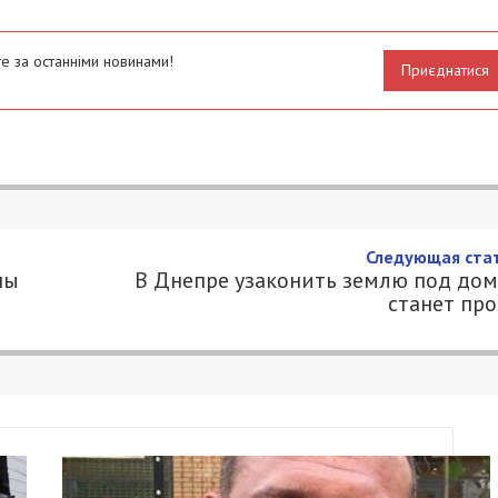
е за останніми новинами!
Приєднатися
итализированы после укусов клещ
2
000.COM.UA
тся 10 человек, которым поставили диагноз
вание наступает после укуса клеща. Как правило,
ают в лесу, на природе. Очень часто те, кого уку
таты укуса, и заболевание может быть выявлено,