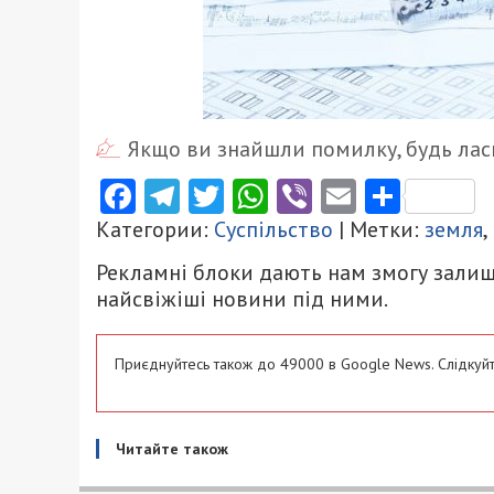
Якщо ви знайшли помилку, будь ласк
Facebook
Telegram
Twitter
WhatsApp
Viber
Email
Поділ
Категории:
Суспільство
| Метки:
земля
,
Рекламні блоки дають нам змогу залиш
найсвіжіші новини під ними.
Приєднуйтесь також до 49000 в Google News. Слідкуйт
Читайте також