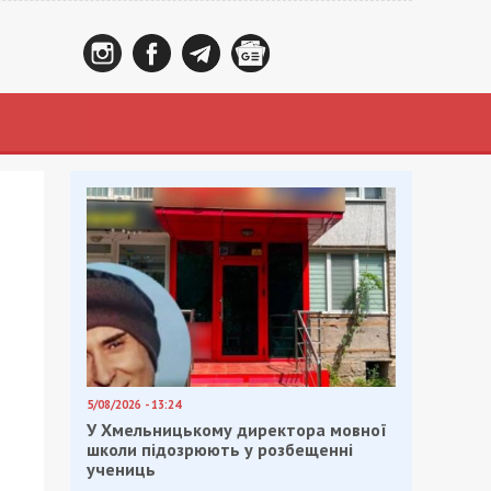
5/08/2026 - 13:24
У Хмельницькому директора мовної
школи підозрюють у розбещенні
учениць