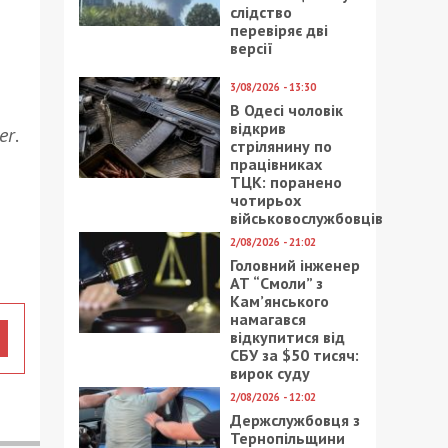
слідство
перевіряє дві
версії
3/08/2026 - 13:30
В Одесі чоловік
відкрив
er
.
стрілянину по
працівниках
ТЦК: поранено
чотирьох
військовослужбовців
2/08/2026 - 21:02
Головний інженер
АТ “Смоли” з
Кам’янського
намагався
відкупитися від
СБУ за $50 тисяч:
вирок суду
2/08/2026 - 12:02
Держслужбовця з
Тернопільщини