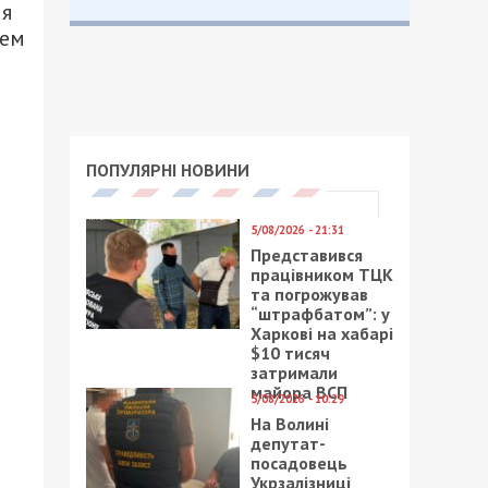
ия
тем
ПОПУЛЯРНІ НОВИНИ
5/08/2026 - 21:31
Представився
працівником ТЦК
та погрожував
“штрафбатом”: у
Харкові на хабарі
$10 тисяч
затримали
майора ВСП
5/08/2026 - 10:29
На Волині
депутат-
посадовець
Укрзалізниці