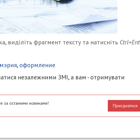
а, виділіть фрагмент тексту та натисніть
Ctrl+Ent
итися
мэрия
,
оформление
атися незалежними ЗМІ, а вам - отримувати
е за останніми новинами!
Приєднатися