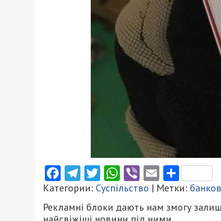
Facebook
Telegram
Twitter
WhatsApp
Viber
Email
Поділ
Категории:
Суспільство
| Метки:
банков
Рекламні блоки дають нам змогу залиш
найсвіжіші новини під ними.