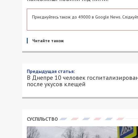
Приєднуйтесь також до 49000 в Google News. Слідкуйт
Читайте також
В Днепре 10 человек госп
31/08/2018 - 11:20
ЮЛИЯ АРХИПОВА - СПЕЦИАЛЬНО ДЛЯ 49
На больничных койках в Днепре находя
боррелиоз (болезнь Лайма). Это заболе
проявляется после того, как люди побыв
клещ, не обращают внимания на резуль
когда оно уже в разгаре.