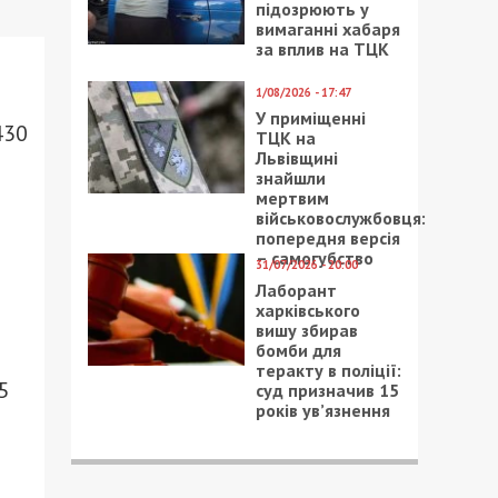
підозрюють у
вимаганні хабаря
за вплив на ТЦК
1/08/2026 - 17:47
У приміщенні
430
ТЦК на
Львівщині
знайшли
мертвим
військовослужбовця:
попередня версія
– самогубство
31/07/2026 - 20:00
Лаборант
харківського
вишу збирав
бомби для
теракту в поліції:
5
суд призначив 15
років ув’язнення