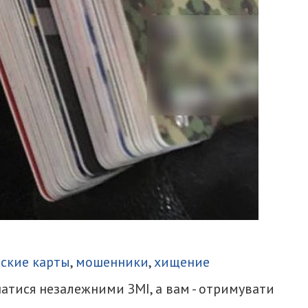
итися
ские карты
,
мошенники
,
хищение
атися незалежними ЗМІ, а вам - отримувати