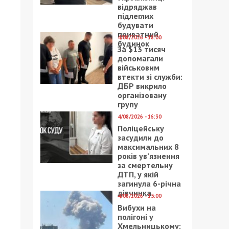
відряджав
підлеглих
будувати
приватний
4/08/2026 - 18:00
будинок
За $13 тисяч
допомагали
військовим
втекти зі служби:
ДБР викрило
організовану
групу
4/08/2026 - 16:30
Поліцейську
засудили до
максимальних 8
років ув’язнення
за смертельну
ДТП, у якій
загинула 6-річна
дівчинка
4/08/2026 - 15:00
Вибухи на
полігоні у
Хмельницькому: