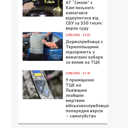
АТ “Смоли” з
Кам’янського
намагався
відкупитися від
СБУ за $50 тисяч:
вирок суду
2/08/2026 - 12:02
Держслужбовця з
Тернопільщини
підозрюють у
вимаганні хабаря
за вплив на ТЦК
1/08/2026 - 17:47
У приміщенні
ТЦК на
Львівщині
знайшли
мертвим
військовослужбовця:
попередня версія
– самогубство