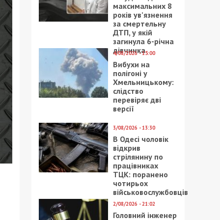
максимальних 8
років ув’язнення
за смертельну
ДТП, у якій
загинула 6-річна
дівчинка
4/08/2026 - 15:00
Вибухи на
полігоні у
Хмельницькому:
слідство
перевіряє дві
версії
3/08/2026 - 13:30
В Одесі чоловік
відкрив
стрілянину по
працівниках
ТЦК: поранено
чотирьох
військовослужбовців
2/08/2026 - 21:02
Головний інженер