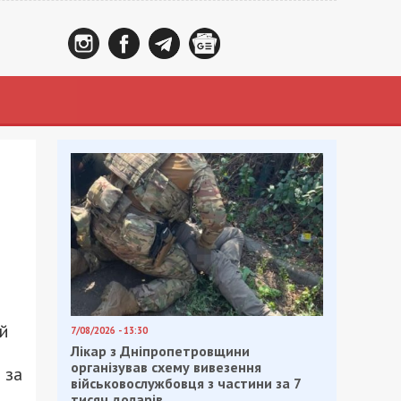
ый
7/08/2026 - 13:30
Лікар з Дніпропетровщини
організував схему вивезення
 за
військовослужбовця з частини за 7
тисяч доларів