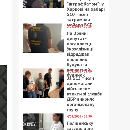
“штрафбатом”: у
Харкові на хабарі
$10 тисяч
затримали
майора ВСП
5/08/2026 - 10:29
На Волині
депутат-
посадовець
Укрзалізниці
відряджав
підлеглих
будувати
приватний
4/08/2026 - 18:00
будинок
За $13 тисяч
допомагали
військовим
втекти зі служби:
ДБР викрило
організовану
групу
4/08/2026 - 16:30
Поліцейську
засудили до